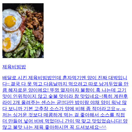
제육비빔밥
배달로 시킨 제육비빔밥인데 혼자먹기엔 양이 진짜 대박입니
다;; 결국 다 못 먹고 다음날까지 먹으려고 따로 남겨두었을 만
큼 혜자로운 양이에요! 뚜껑 열자마자 불향이 훅 나는데 고기
맛이 인위적이지 않고 숯불 맛이라 참 맛있네요~!특히 계란후
라이 2개 올려주는 센스는 굳!! ​다만 밥이랑 야채 양이 워낙 많
다 보니까 기본 고추장 소스가 양에 비해 좀 적더라고요ㅠ.ㅠ
저는 싱거운 것보다 매콤하게 먹는 걸 좋아해서 소스를 직접
더 만들어 넣어 비벼 먹었더니 간이 딱 맞고 맛있었습니다! 양
많고 불맛 나는 제육 좋아하시면 꼭 드셔보세요~^^