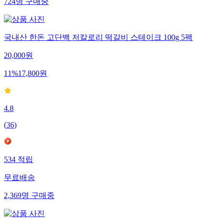
724
명
구매중
국내산 한돈 고단백 저칼로리 떡갈비 스테이크 100g 5팩
20,000
원
11
%
17,800
원
4.8
(
36
)
534
적립
무료배송
2,369
명
구매중