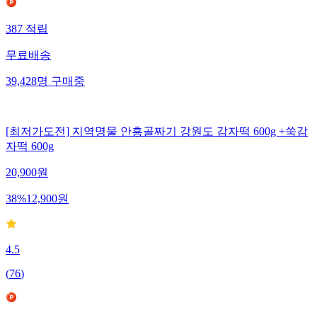
387
적립
무료배송
39,428
명
구매중
[최저가도전] 지역명물 안흥골짜기 강원도 감자떡 600g +쑥감
자떡 600g
20,900
원
38
%
12,900
원
4.5
(
76
)