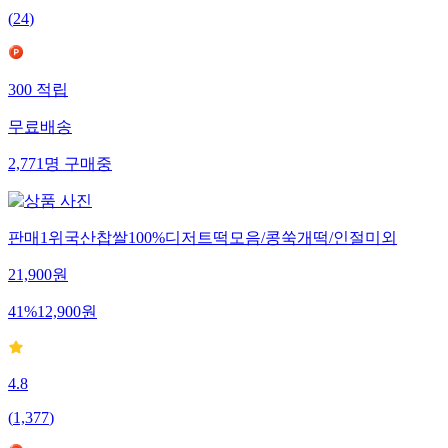
(
24
)
300
적립
무료배송
2,771
명
구매중
판매1위국산찹쌀100%디저트떡모음/콩쑥개떡/인절미외
21,900
원
41
%
12,900
원
4.8
(
1,377
)