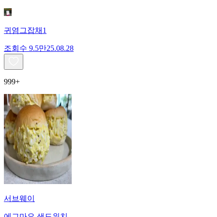
귀염그잡채1
조회수
9.5만
25.08.28
999+
서브웨이
에그마요 샌드위치