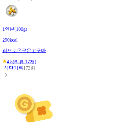
1인분(100g)
290kcal
집으로온
구운고구마
4.8
(리뷰
17
개)
·
식단기록
173회