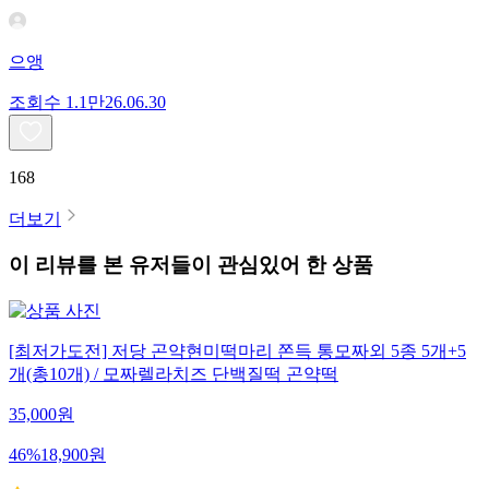
으앵
조회수
1.1만
26.06.30
168
더보기
이 리뷰를 본 유저들이 관심있어 한 상품
[최저가도전] 저당 곤약현미떡마리 쫀득 통모짜외 5종 5개+5
개(총10개) / 모짜렐라치즈 단백질떡 곤약떡
35,000
원
46
%
18,900
원