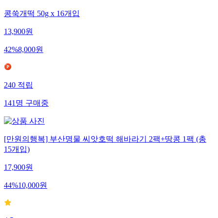
콩쑥개떡 50g x 16개입
13,900
원
42
%
8,000
원
240
적립
141
명
구매중
[만원의행복] 부산명물 씨앗호떡 해바라기 2팩+땅콩 1팩 (총
15개입)
17,900
원
44
%
10,000
원