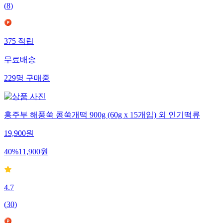
(
8
)
375
적립
무료배송
229
명
구매중
홍주부 해풍쑥 콩쑥개떡 900g (60g x 15개입) 외 인기떡류
19,900
원
40
%
11,900
원
4.7
(
30
)