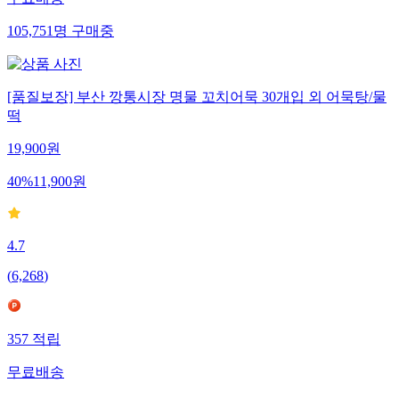
무료배송
105,751
명
구매중
[품질보장] 부산 깡통시장 명물 꼬치어묵 30개입 외 어묵탕/물
떡
19,900
원
40
%
11,900
원
4.7
(
6,268
)
357
적립
무료배송