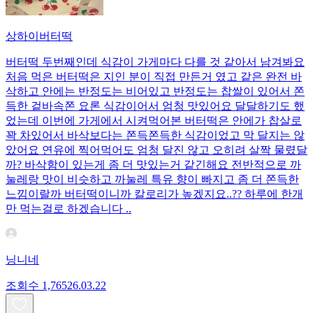
상하이버터떡
버터떡 두번째인데 식감이 가게마다 다를 것 같아서 남겨봐요
처음 먹은 버터떡은 지인 분이 직접 만든거 였고 같은 완전 바
삭하고 안에는 반정도는 비어있고 반정도는 찹쌀이 있어서 쫀
득한 겉바속쫀 요론 식감이어서 엄청 맛있어요 달달하기도 했
었는데 이번에 가게에서 시켜먹어본 버터떡은 안에가 찹살로
꽉 차있어서 바삭보다는 쫀득쫀득한 식감이었고 막 달지는 않
았어요 연유에 찍어먹어도 엄청 달진 않고 오히려 살짝 물렸달
까? 바삭함이 있는게 좀 더 맛있는거 같긴해요 전반적으로 까
눌레랑 맛이 비슷하고 까눌레 특유 향이 빠지고 좀 더 쫀득한
느낌이랄까 버터떡이니까 칼로리가 높겠지요..?? 하루에 한개
만 먹는걸로 하겠습니다 ..
닝니네
조회수
1,765
26.03.22