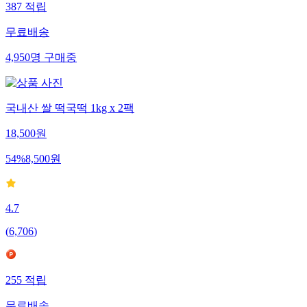
387
적립
무료배송
4,950
명
구매중
국내산 쌀 떡국떡 1kg x 2팩
18,500
원
54
%
8,500
원
4.7
(
6,706
)
255
적립