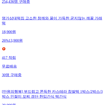
254,436
명
구매중
명가삼대떡집 고소한 참깨와 꿀이 가득한 굳지않는 깨꿀 가래
떡
18,900
원
26
%
13,900
원
417
적립
무료배송
30
명
구매중
[만원의행복] 부드럽고 쫀득한 카스테라 찹쌀떡 1박스/2박스/3
박스 인절미 모찌 경단 한입간식 떡간식