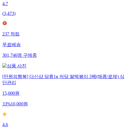
4.7
(
3,473
)
237
적립
무료배송
301,746
명
구매중
[만원의행복] 다신샵 당류1g 저당 쌀떡볶이 3팩(매콤/로제) 식
단관리
15,000
원
33
%
10,000
원
4.6