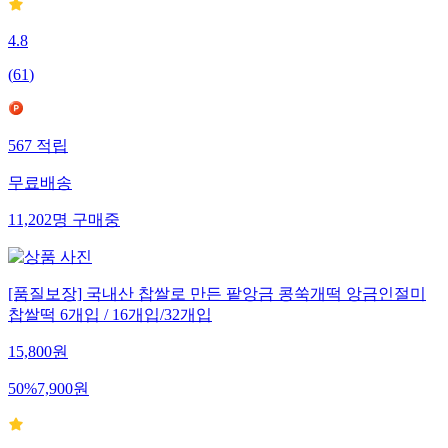
4.8
(
61
)
567
적립
무료배송
11,202
명
구매중
[품질보장] 국내산 찹쌀로 만든 팥앙금 콩쑥개떡 앙금인절미
찹쌀떡 6개입 / 16개입/32개입
15,800
원
50
%
7,900
원