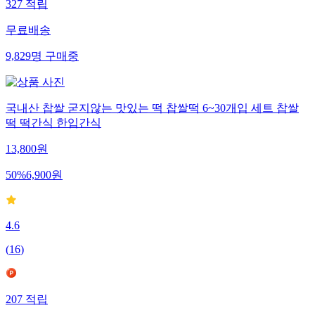
327
적립
무료배송
9,829
명
구매중
국내산 찹쌀 굳지않는 맛있는 떡 찹쌀떡 6~30개입 세트 찹쌀
떡 떡간식 한입간식
13,800
원
50
%
6,900
원
4.6
(
16
)
207
적립