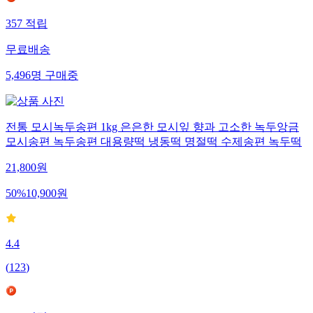
357
적립
무료배송
5,496
명
구매중
전통 모시녹두송편 1kg 은은한 모시잎 향과 고소한 녹두앙금
모시송편 녹두송편 대용량떡 냉동떡 명절떡 수제송편 녹두떡
21,800
원
50
%
10,900
원
4.4
(
123
)