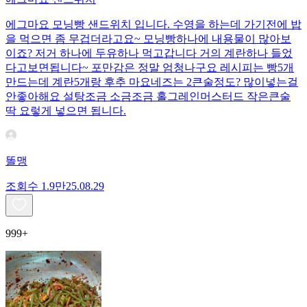
에그마요 모닝빵 샌드위치 입니다. 수영을 하는데 가기전에 밥
을 먹으면 좀 무겁더라고요~ 모닝빵하나에 내용물이 많아보
이죠? 저거 하나에 두유하나 먹고갑니다 거의 계란하나 들었
다고보면됩니다~ 포만감은 정말 엄청나구요 레시피는 빵5개
만드는데 계란5개랑 후추 마요네즈는 2큰술정도? 많이넣는걸
안좋아해요 설탕조금 소금조금 홀그레인머스터드 작은큰술
딱 요렇게 넣으면 됩니다.
똘맹
조회수
1.9만
25.08.29
999+