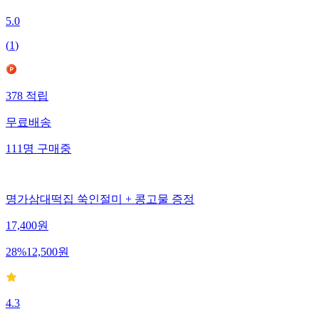
5.0
(
1
)
378
적립
무료배송
111
명
구매중
명가삼대떡집 쑥인절미 + 콩고물 증정
17,400
원
28
%
12,500
원
4.3