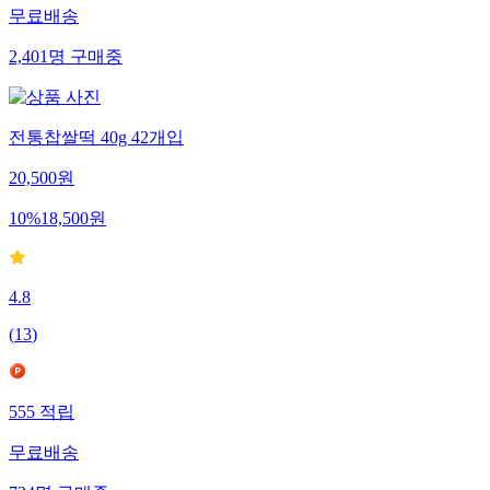
무료배송
2,401
명
구매중
전통찹쌀떡 40g 42개입
20,500
원
10
%
18,500
원
4.8
(
13
)
555
적립
무료배송