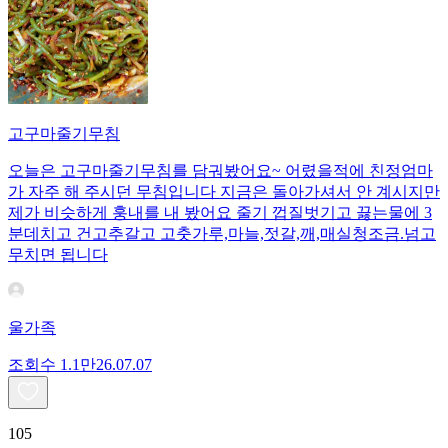
고구마줄기무침
오늘은 고구마줄기무침를 담궈봤어요~ 어렸을적에 친정엄마
가 자주 해 주시던 무침입니다 지금은 돌아가셔서 안 계시지만
제가 비슷하게 훙내를 내 봤어요 줄기 껍질벗기고 끓는물에 3
분데치고 건고추갈고 고춧가루,마늘,젓갈,깨,매실청조금.넘고
무치면 됩니다
울가족
조회수
1.1만
26.07.07
105