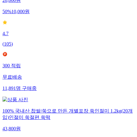
20,000
원
50
%
10,000
원
4.7
(
105
)
300
적립
무료배송
11,891
명
구매중
100% 국내산 찹쌀/쑥으로 만든 개별포장 쑥인절미 1.2kg(20개
입)인절미 쑥절편 쑥떡
43,800
원