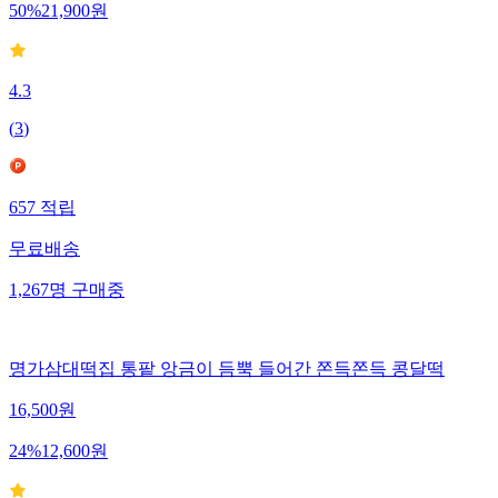
50
%
21,900
원
4.3
(
3
)
657
적립
무료배송
1,267
명
구매중
명가삼대떡집 통팥 앙금이 듬뿍 들어간 쫀득쫀득 콩달떡
16,500
원
24
%
12,600
원