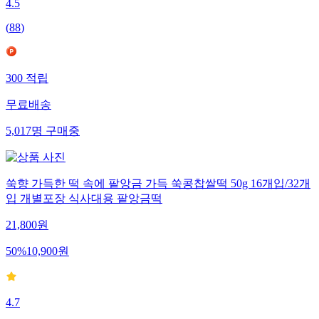
4.5
(
88
)
300
적립
무료배송
5,017
명
구매중
쑥향 가득한 떡 속에 팥앙금 가득 쑥콩찹쌀떡 50g 16개입/32개
입 개별포장 식사대용 팥앙금떡
21,800
원
50
%
10,900
원
4.7