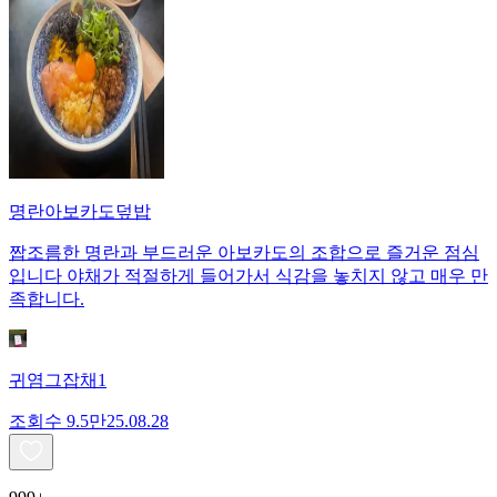
명란아보카도덮밥
짭조름한 명란과 부드러운 아보카도의 조합으로 즐거운 점심
입니다 야채가 적절하게 들어가서 식감을 놓치지 않고 매우 만
족합니다.
귀염그잡채1
조회수
9.5만
25.08.28