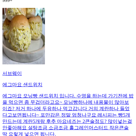
999+
서브웨이
에그마요 샌드위치
에그마요 모닝빵 샌드위치 입니다. 수영을 하는데 가기전에 밥
을 먹으면 좀 무겁더라고요~ 모닝빵하나에 내용물이 많아보
이죠? 저거 하나에 두유하나 먹고갑니다 거의 계란하나 들었
다고보면됩니다~ 포만감은 정말 엄청나구요 레시피는 빵5개
만드는데 계란5개랑 후추 마요네즈는 2큰술정도? 많이넣는걸
안좋아해요 설탕조금 소금조금 홀그레인머스터드 작은큰술
딱 요렇게 넣으면 됩니다.