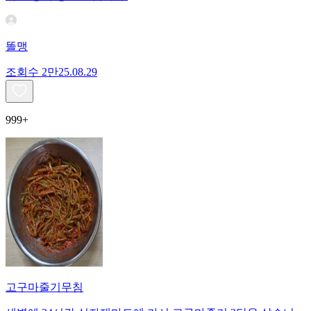
똘맹
조회수
2만
25.08.29
999+
고구마줄기무침