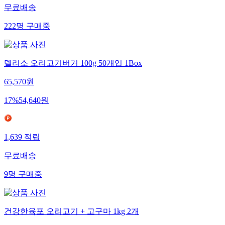
무료배송
222
명
구매중
델리소 오리고기버거 100g 50개입 1Box
65,570
원
17
%
54,640
원
1,639
적립
무료배송
9
명
구매중
건강한육포 오리고기 + 고구마 1kg 2개