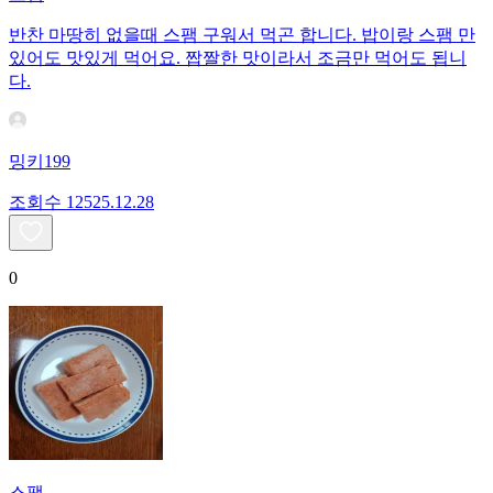
반찬 마땅히 없을때 스팸 구워서 먹곤 합니다. 밥이랑 스팸 만
있어도 맛있게 먹어요. 짭짤한 맛이라서 조금만 먹어도 됩니
다.
밍키199
조회수
125
25.12.28
0
스팸