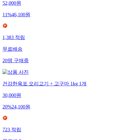
52,000
원
11
%
46,100
원
1,383
적립
무료배송
20
명
구매중
건강한육포 오리고기 + 고구마 1kg 1개
30,000
원
20
%
24,100
원
723
적립