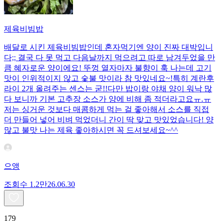
제육비빔밥
배달로 시킨 제육비빔밥인데 혼자먹기엔 양이 진짜 대박입니
다;; 결국 다 못 먹고 다음날까지 먹으려고 따로 남겨두었을 만
큼 혜자로운 양이에요! 뚜껑 열자마자 불향이 훅 나는데 고기
맛이 인위적이지 않고 숯불 맛이라 참 맛있네요~!특히 계란후
라이 2개 올려주는 센스는 굳!! ​다만 밥이랑 야채 양이 워낙 많
다 보니까 기본 고추장 소스가 양에 비해 좀 적더라고요ㅠ.ㅠ
저는 싱거운 것보다 매콤하게 먹는 걸 좋아해서 소스를 직접
더 만들어 넣어 비벼 먹었더니 간이 딱 맞고 맛있었습니다! 양
많고 불맛 나는 제육 좋아하시면 꼭 드셔보세요~^^
으앵
조회수
1.2만
26.06.30
179