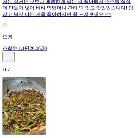
저는 싱거운 것보다 매콤하게 먹는 걸 좋아해서 소스를 직접
더 만들어 넣어 비벼 먹었더니 간이 딱 맞고 맛있었습니다! 양
많고 불맛 나는 제육 좋아하시면 꼭 드셔보세요~^^
으앵
조회수
1.1만
26.06.30
167