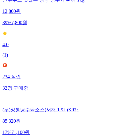
12,800
원
39
%
7,800
원
4.0
(
1
)
234
적립
32
명
구매중
(무)정통탕수육소스(서해 1.9L)X9개
85,320
원
17
%
71,100
원