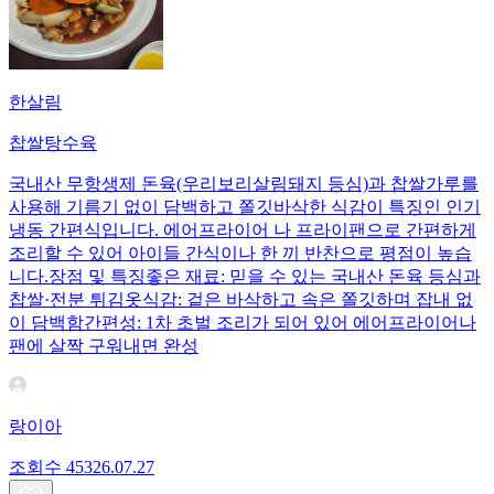
한살림
찹쌀탕수육
국내산 무항생제 돈육(우리보리살림돼지 등심)과 찹쌀가루를
사용해 기름기 없이 담백하고 쫄깃바삭한 식감이 특징인 인기
냉동 간편식입니다. 에어프라이어 나 프라이팬으로 간편하게
조리할 수 있어 아이들 간식이나 한 끼 반찬으로 평점이 높습
니다.장점 및 특징좋은 재료: 믿을 수 있는 국내산 돈육 등심과
찹쌀·전분 튀김옷식감: 겉은 바삭하고 속은 쫄깃하며 잡내 없
이 담백함간편성: 1차 초벌 조리가 되어 있어 에어프라이어나
팬에 살짝 구워내면 완성
랑이아
조회수
453
26.07.27