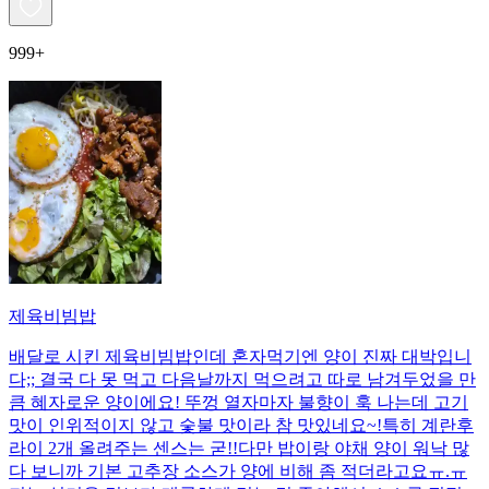
999+
제육비빔밥
배달로 시킨 제육비빔밥인데 혼자먹기엔 양이 진짜 대박입니
다;; 결국 다 못 먹고 다음날까지 먹으려고 따로 남겨두었을 만
큼 혜자로운 양이에요! 뚜껑 열자마자 불향이 훅 나는데 고기
맛이 인위적이지 않고 숯불 맛이라 참 맛있네요~!특히 계란후
라이 2개 올려주는 센스는 굳!! ​다만 밥이랑 야채 양이 워낙 많
다 보니까 기본 고추장 소스가 양에 비해 좀 적더라고요ㅠ.ㅠ