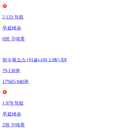
2,133
적립
무료배송
0
명
구매중
탕수육소스 (이슬나라 1.9K) X8
79,130
원
17
%
65,940
원
1,978
적립
무료배송
2
명
구매중