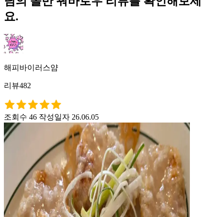
님의 올반 꿔바로우 리뷰를 확인해보세
요.
해피바이러스얌
리뷰482
조회수 46
작성일자 26.06.05