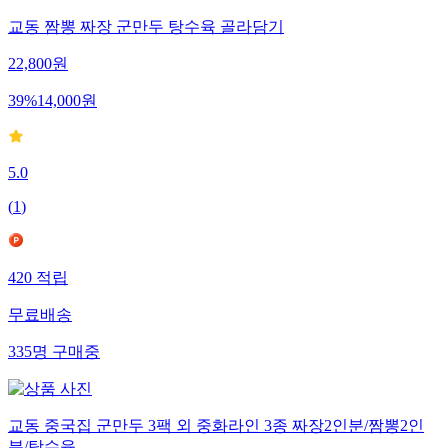
교동 짬뽕 짜장 군만두 탕수육 골라담기
22,800
원
39
%
14,000
원
5.0
(
1
)
420
적립
무료배송
335
명
구매중
교동 중국집 군만두 3팩 외 중화라인 3종 짜장2인분/짬뽕2인
분/탕수육