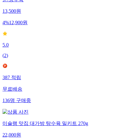
13,500
원
4
%
12,900
원
5.0
(
2
)
387
적립
무료배송
136
명
구매중
미슐랭 맛집 대가방 탕수육 밀키트 270g
22,000
원