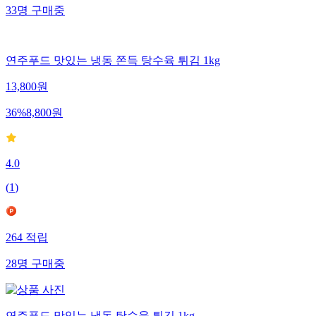
33
명
구매중
연주푸드 맛있는 냉동 쫀득 탕수육 튀김 1kg
13,800
원
36
%
8,800
원
4.0
(
1
)
264
적립
28
명
구매중
연주푸드 맛있는 냉동 탕수육 튀김 1kg