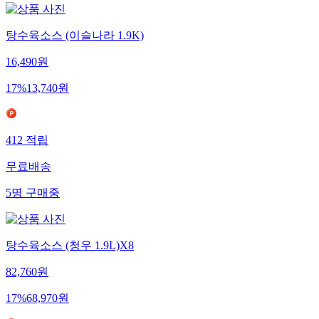
탕수육소스 (이슬나라 1.9K)
16,490
원
17
%
13,740
원
412
적립
무료배송
5
명
구매중
탕수육소스 (청우 1.9L)X8
82,760
원
17
%
68,970
원