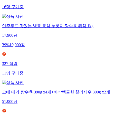
16
명
구매중
연주푸드 맛있는 냉동 등심 누룽지 탕수육 튀김 1kg
17,900
원
39
%
10,900
원
327
적립
11
명
구매중
고메 대가 탕수육 390g x4개+바삭탱글한 칠리새우 300g x2개
51,900
원