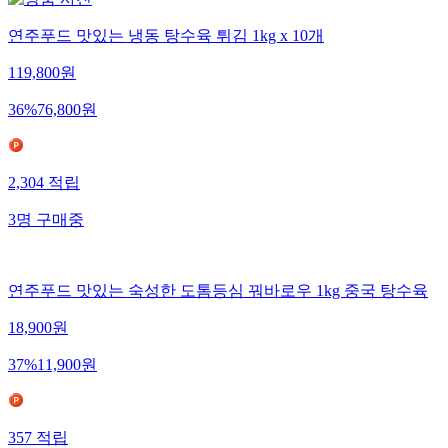
연주푸드 맛있는 냉동 탕수육 튀김 1kg x 10개
119,800
원
36
%
76,800
원
2,304
적립
3
명
구매중
연주푸드 맛있는 숙성한 도톰등심 꿔바로우 1kg 중국 탕수육
18,900
원
37
%
11,900
원
357
적립