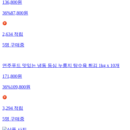
136,800
원
36
%
87,800
원
2,634
적립
5
명
구매중
연주푸드 맛있는 냉동 등심 누룽지 탕수육 튀김 1kg x 10개
171,800
원
36
%
109,800
원
3,294
적립
5
명
구매중