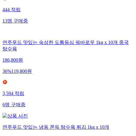
444
적립
13
명
구매중
연주푸드 맛있는 숙성한 도톰등심 꿔바로우 1kg x 10개 중국
탕수육
186,800
원
36
%
119,800
원
3,594
적립
6
명
구매중
연주푸드 맛있는 냉동 쫀득 탕수육 튀김 1kg x 10개