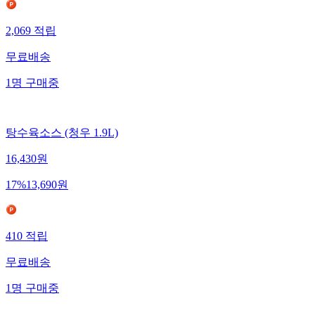
2,069
적립
무료배송
1
명
구매중
탕수육소스 (청우 1.9L)
16,430
원
17
%
13,690
원
410
적립
무료배송
1
명
구매중