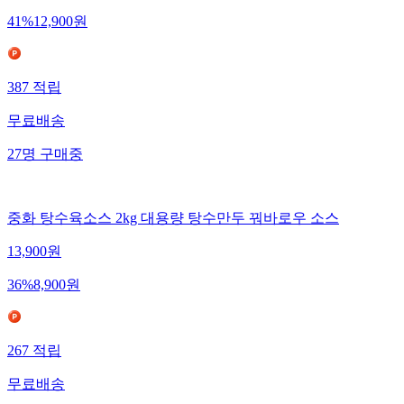
41
%
12,900
원
387
적립
무료배송
27
명
구매중
중화 탕수육소스 2kg 대용량 탕수만두 꿔바로우 소스
13,900
원
36
%
8,900
원
267
적립
무료배송