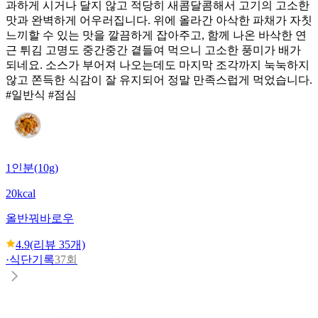
과하게 시거나 달지 않고 적당히 새콤달콤해서 고기의 고소한
맛과 완벽하게 어우러집니다. 위에 올라간 아삭한 파채가 자칫
느끼할 수 있는 맛을 깔끔하게 잡아주고, 함께 나온 바삭한 연
근 튀김 고명도 중간중간 곁들여 먹으니 고소한 풍미가 배가
되네요. 소스가 부어져 나오는데도 마지막 조각까지 눅눅하지
않고 쫀득한 식감이 잘 유지되어 정말 만족스럽게 먹었습니다.
#일반식 #점심
1인분(10g)
20kcal
올반
꿔바로우
4.9
(리뷰
35
개)
·
식단기록
37회