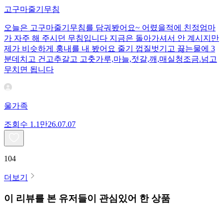
고구마줄기무침
오늘은 고구마줄기무침를 담궈봤어요~ 어렸을적에 친정엄마
가 자주 해 주시던 무침입니다 지금은 돌아가셔서 안 계시지만
제가 비슷하게 훙내를 내 봤어요 줄기 껍질벗기고 끓는물에 3
분데치고 건고추갈고 고춧가루,마늘,젓갈,깨,매실청조금.넘고
무치면 됩니다
울가족
조회수
1.1만
26.07.07
104
더보기
이 리뷰를 본 유저들이 관심있어 한 상품