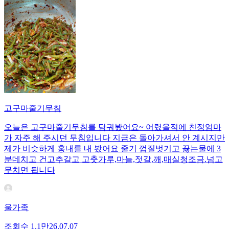
고구마줄기무침
오늘은 고구마줄기무침를 담궈봤어요~ 어렸을적에 친정엄마
가 자주 해 주시던 무침입니다 지금은 돌아가셔서 안 계시지만
제가 비슷하게 훙내를 내 봤어요 줄기 껍질벗기고 끓는물에 3
분데치고 건고추갈고 고춧가루,마늘,젓갈,깨,매실청조금.넘고
무치면 됩니다
울가족
조회수
1.1만
26.07.07