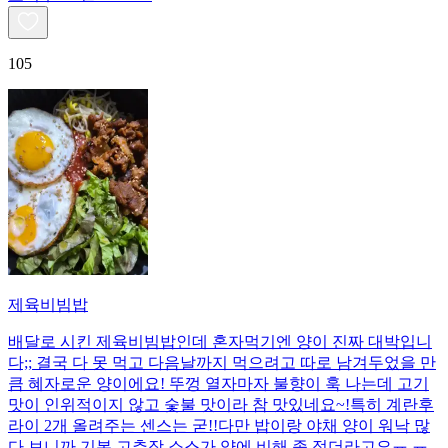
105
제육비빔밥
배달로 시킨 제육비빔밥인데 혼자먹기엔 양이 진짜 대박입니
다;; 결국 다 못 먹고 다음날까지 먹으려고 따로 남겨두었을 만
큼 혜자로운 양이에요! 뚜껑 열자마자 불향이 훅 나는데 고기
맛이 인위적이지 않고 숯불 맛이라 참 맛있네요~!특히 계란후
라이 2개 올려주는 센스는 굳!! ​다만 밥이랑 야채 양이 워낙 많
다 보니까 기본 고추장 소스가 양에 비해 좀 적더라고요ㅠ.ㅠ