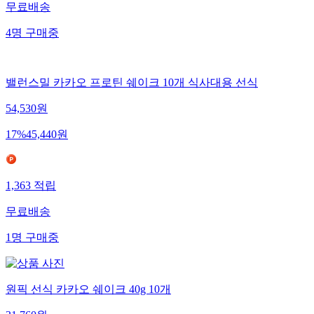
무료배송
4
명
구매중
밸런스밀 카카오 프로틴 쉐이크 10개 식사대용 선식
54,530
원
17
%
45,440
원
1,363
적립
무료배송
1
명
구매중
원픽 선식 카카오 쉐이크 40g 10개