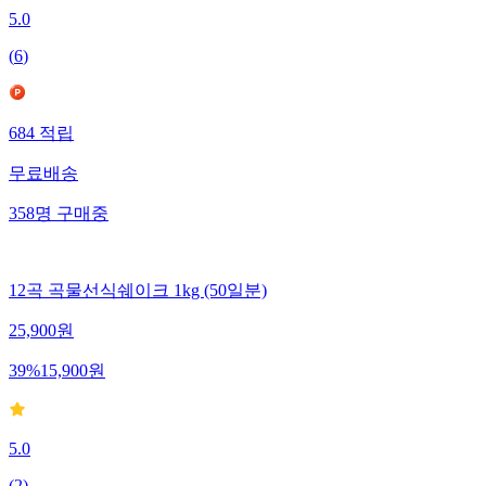
5.0
(
6
)
684
적립
무료배송
358
명
구매중
12곡 곡물선식쉐이크 1kg (50일분)
25,900
원
39
%
15,900
원
5.0
(
2
)