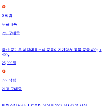
0
적립
무료배송
2
명
구매중
국산 콩가루 아침대용선식 콩물이기가막혀 콩물 콩국 400g +
400g
25,900
원
777
적립
21
명
구매중