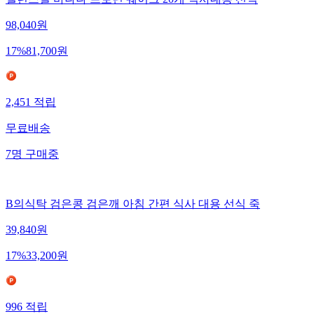
밸런스밀 바나나 프로틴 쉐이크 20개 식사대용 선식
98,040
원
17
%
81,700
원
2,451
적립
무료배송
7
명
구매중
B의식탁 검은콩 검은깨 아침 간편 식사 대용 선식 죽
39,840
원
17
%
33,200
원
996
적립