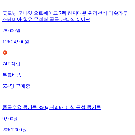
굿모닝 굿나잇 오트쉐이크 7팩 한끼대용 귀리선식 미숫가루
스테비아 함유 무설탕 곡물 단백질 쉐이크
28,000
원
11
%
24,900
원
747
적립
무료배송
554
명
구매중
콩국수용 콩가루 850g 서리태 선식 금성 콩가루
9,900
원
20
%
7,900
원