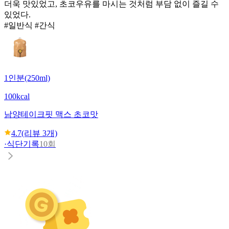
더욱 맛있었고, 초코우유를 마시는 것처럼 부담 없이 즐길 수
있었다.
#일반식 #간식
1인분(250ml)
100kcal
남양
테이크핏 맥스 초코맛
4.7
(리뷰
3
개)
·
식단기록
10회