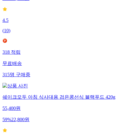
4.5
(
10
)
318
적립
무료배송
315
명
구매중
쉐이크모두 아침 식사대용 검은콩선식 블랙푸드 420g
55,400
원
59
%
22,800
원