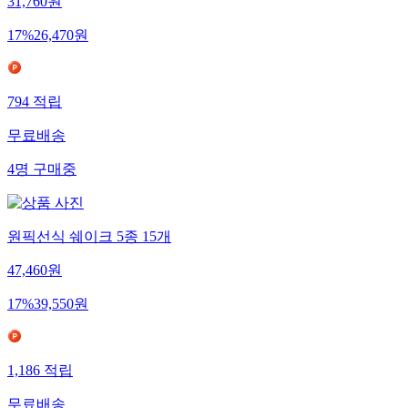
31,760
원
17
%
26,470
원
794
적립
무료배송
4
명
구매중
원픽선식 쉐이크 5종 15개
47,460
원
17
%
39,550
원
1,186
적립