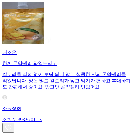
더조은
한끼 곤약젤리 와일드망고
칼로리를 걱정 없이 부담 되지 않는 상큼한 맛의 곤약젤리를
먹었답니다. 양은 많고 칼로리가 낮고 먹기가 편하고 휴대하기
도 간편해서 좋아요. 망고맛 곤약젤리 맛있어요.
소원성취
조회수
393
26.01.13