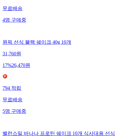
무료배송
4
명
구매중
원픽 선식 블랙 쉐이크 40g 10개
31,760
원
17
%
26,470
원
794
적립
무료배송
5
명
구매중
밸런스밀 바나나 프로틴 쉐이크 10개 식사대용 선식