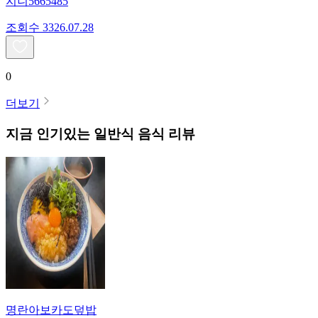
지니5665485
조회수
33
26.07.28
0
더보기
지금 인기있는
일반식
음식 리뷰
명란아보카도덮밥