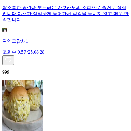
짭조름한 명란과 부드러운 아보카도의 조합으로 즐거운 점심
입니다 야채가 적절하게 들어가서 식감을 놓치지 않고 매우 만
족합니다.
귀염그잡채1
조회수
9.5만
25.08.28
999+