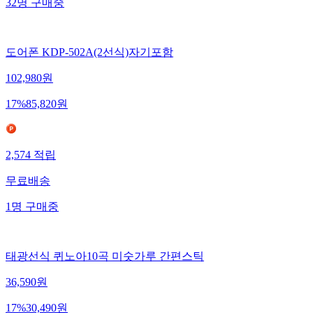
32
명
구매중
도어폰 KDP-502A(2선식)자기포함
102,980
원
17
%
85,820
원
2,574
적립
무료배송
1
명
구매중
태광선식 퀴노아10곡 미숫가루 간편스틱
36,590
원
17
%
30,490
원