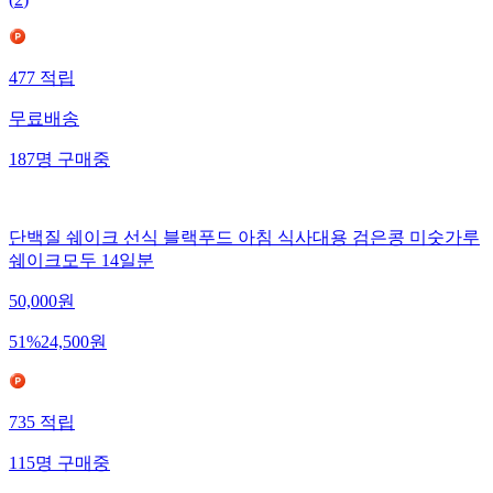
477
적립
무료배송
187
명
구매중
단백질 쉐이크 선식 블랙푸드 아침 식사대용 검은콩 미숫가루
쉐이크모두 14일분
50,000
원
51
%
24,500
원
735
적립
115
명
구매중