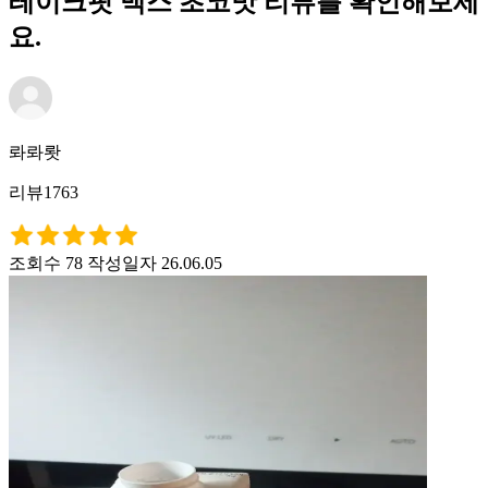
테이크핏 맥스 초코맛 리뷰를 확인해보세
요.
롸롸뢋
리뷰1763
조회수 78
작성일자 26.06.05