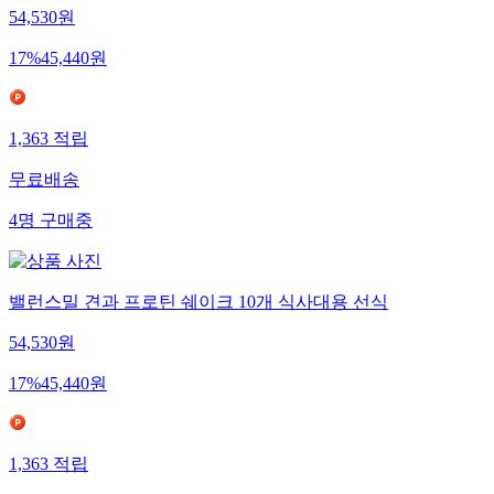
54,530
원
17
%
45,440
원
1,363
적립
무료배송
4
명
구매중
밸런스밀 견과 프로틴 쉐이크 10개 식사대용 선식
54,530
원
17
%
45,440
원
1,363
적립