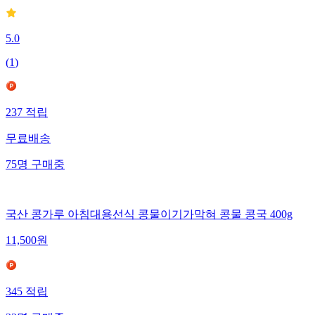
5.0
(
1
)
237
적립
무료배송
75
명
구매중
국산 콩가루 아침대용선식 콩물이기가막혀 콩물 콩국 400g
11,500
원
345
적립