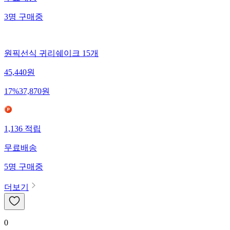
무료배송
3
명
구매중
원픽선식 귀리쉐이크 15개
45,440
원
17
%
37,870
원
1,136
적립
무료배송
5
명
구매중
더보기
0