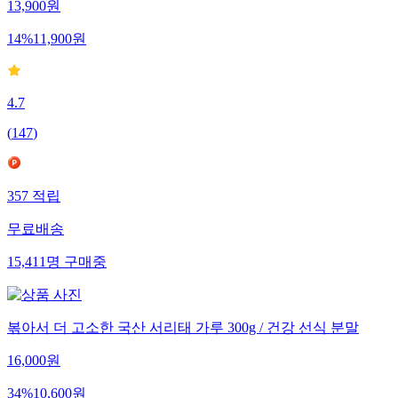
13,900
원
14
%
11,900
원
4.7
(
147
)
357
적립
무료배송
15,411
명
구매중
볶아서 더 고소한 국산 서리태 가루 300g / 건강 선식 분말
16,000
원
34
%
10,600
원