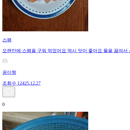
스팸
오랜만에 스팸을 구워 먹었어요 역시 맛이 좋아요 물을 끓여
꽁이짱
조회수
124
25.12.27
0