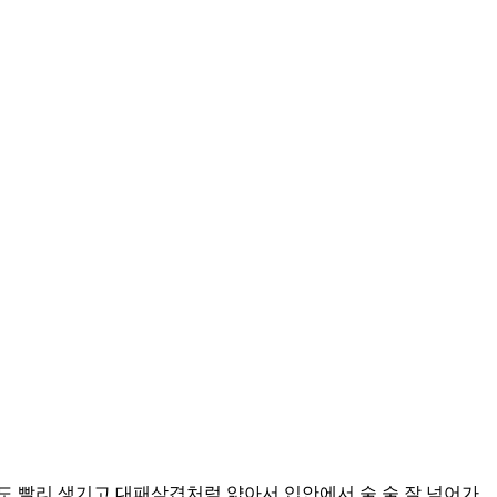
도 빨리 생기고 대패삼겹처럼 얇아서 입안에서 술 술 잘 넘어가