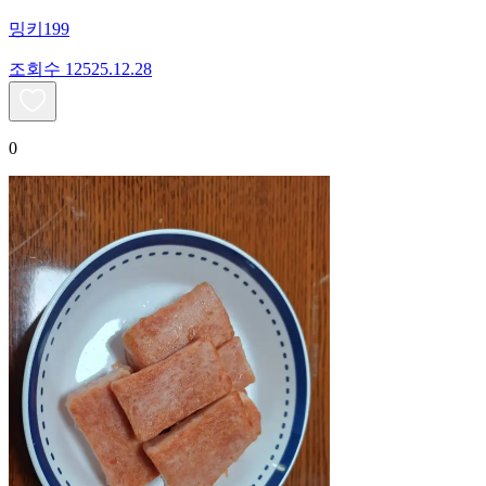
밍키199
조회수
125
25.12.28
0