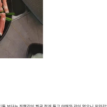
들 보다는 죄책감이 쬐금 적게 들고 야채와 같이 먹으니 포만감