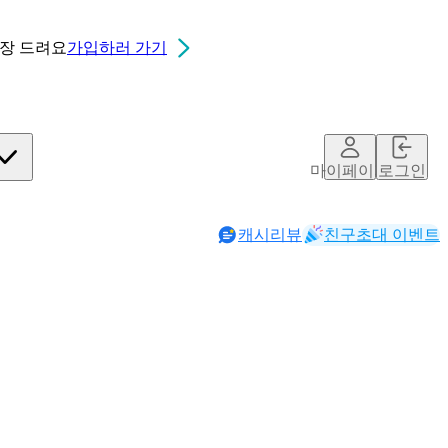
0장
드려요
가입하러 가기
마이페이지
로그인
캐시리뷰
친구초대 이벤트