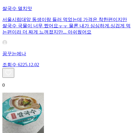
쌀국수 멸치맛
서울시립대앞 동생이랑 들러 먹었는데 가격은 착한편이지만
쌀국수 국물이 너무 짰어요ㅜㅜ 물론 내가 심심하게.싱겁게 먹
는편이라 더 짜게 느껴졌지만... 아쉬웠어요
꿈꾸는에나
조회수
62
25.12.02
0