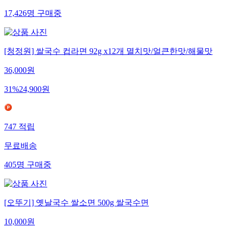
17,426
명
구매중
[청정원] 쌀국수 컵라면 92g x12개 멸치맛/얼큰한맛/해물맛
36,000
원
31
%
24,900
원
747
적립
무료배송
405
명
구매중
[오뚜기] 옛날국수 쌀소면 500g 쌀국수면
10,000
원