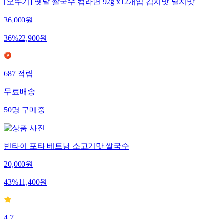
[오뚜기] 옛날 쌀국수 컵라면 92g x12개입 김치맛 멸치맛
36,000
원
36
%
22,900
원
687
적립
무료배송
50
명
구매중
빈타이 포타 베트남 소고기맛 쌀국수
20,000
원
43
%
11,400
원
4.7