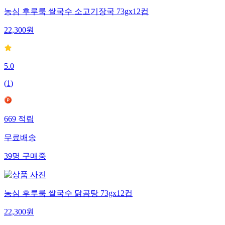
농심 후루룩 쌀국수 소고기장국 73gx12컵
22,300
원
5.0
(
1
)
669
적립
무료배송
39
명
구매중
농심 후루룩 쌀국수 닭곰탕 73gx12컵
22,300
원