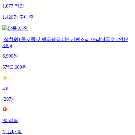
1,077
적립
1,420
명
구매중
[삼천원] 쫄깃쫄깃 탱글탱글 5분 간편조리 마라쌀국수 2인분
336g
6,900
원
57
%
3,000
원
4.8
(
207
)
90
적립
무료배송