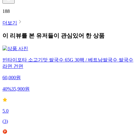
188
더보기
이 리뷰를 본 유저들이 관심있어 한 상품
빈타이포타 소고기맛 쌀국수 65G 30팩 / 베트남쌀국수 쌀국수
라면 건면
60,000
원
40
%
35,900
원
5.0
(
3
)