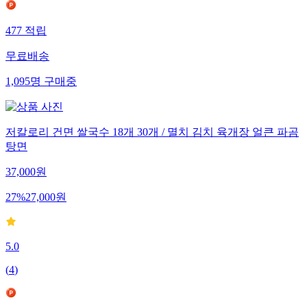
477
적립
무료배송
1,095
명
구매중
저칼로리 건면 쌀국수 18개 30개 / 멸치 김치 육개장 얼큰 파곰
탕면
37,000
원
27
%
27,000
원
5.0
(
4
)