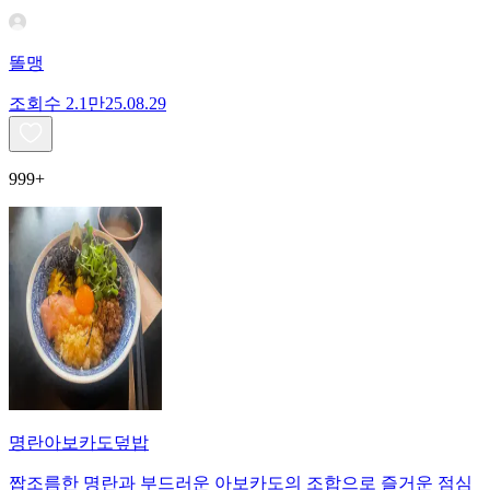
똘맹
조회수
2.1만
25.08.29
999+
명란아보카도덮밥
짭조름한 명란과 부드러운 아보카도의 조합으로 즐거운 점심