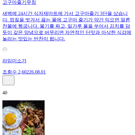
고구마줄기무침
새벽에 24시간 식자재마트에 가서 고구마줄기 3단을 샀습니
다. 껍질을 벗겨서 끓는 물에 고구마 줄기가 약간 익으면 얼른
찬물에 헹굽니다. 물기를 짜고, 밀가루 풀을 쑤어서 김치를 담
듯이 갖은 양념으로 버무리면 자연적인 단맛과 아삭한 식감에
놀라는 맛있는 반찬이 됩니다.
라임미소가
조회수
2,602
26.08.01
40