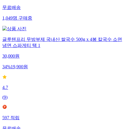
무료배송
1,049
명
구매중
글루텐프리 무방부제 국내산 쌀국수 500g x 4봉 칼국수 소면
냉면 스파게티 택 1
30,000
원
34
%
19,900
원
4.7
(
9
)
597
적립
무료배송