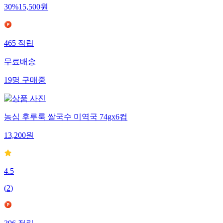
30
%
15,500
원
465
적립
무료배송
19
명
구매중
농심 후루룩 쌀국수 미역국 74gx6컵
13,200
원
4.5
(
2
)