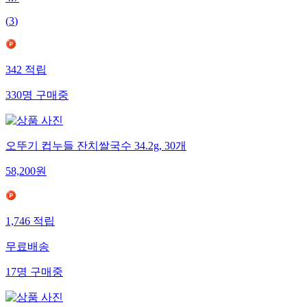
(
3
)
342
적립
330
명
구매중
오뚜기 컵누들 잔치쌀국수 34.2g, 30개
58,200
원
1,746
적립
무료배송
17
명
구매중