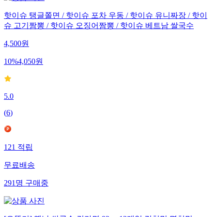
핫이슈 탱글쫄면 / 핫이슈 포차 우동 / 핫이슈 유니짜장 / 핫이
슈 고기짬뽕 / 핫이슈 오징어짬뽕 / 핫이슈 베트남 쌀국수
4,500
원
10
%
4,050
원
5.0
(
6
)
121
적립
무료배송
291
명
구매중