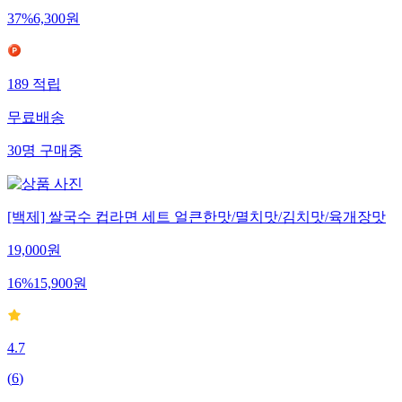
37
%
6,300
원
189
적립
무료배송
30
명
구매중
[백제] 쌀국수 컵라면 세트 얼큰한맛/멸치맛/김치맛/육개장맛
19,000
원
16
%
15,900
원
4.7
(
6
)