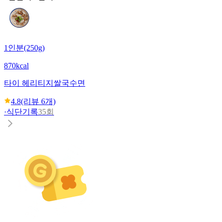
1인분(250g)
870kcal
타이 헤리티지
쌀국수면
4.8
(리뷰
6
개)
·
식단기록
35회