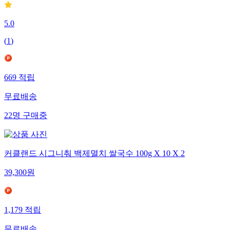
5.0
(
1
)
669
적립
무료배송
22
명
구매중
커클랜드 시그니춰 백제멸치 쌀국수 100g X 10 X 2
39,300
원
1,179
적립
무료배송