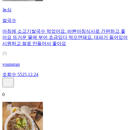
농심
쌀국수
아침에 소고기쌀국수 먹었어요. 바쁜아침식사로 간편하고 좋
아요 뜨거운 물에 부어 조금있다 먹으면돼요. 대파가 들어있어
시원하고 쌀로 만들어서 좋아요
youngran
조회수
55
25.12.24
0