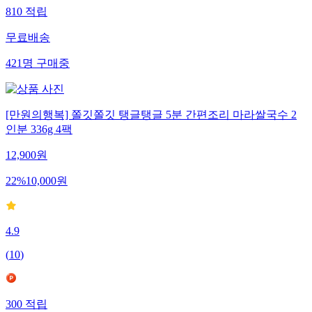
810
적립
무료배송
421
명
구매중
[만원의행복] 쫄깃쫄깃 탱글탱글 5분 간편조리 마라쌀국수 2
인분 336g 4팩
12,900
원
22
%
10,000
원
4.9
(
10
)
300
적립