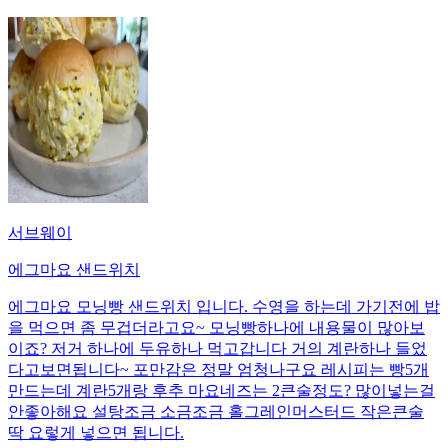
서브웨이
에그마요 샌드위치
에그마요 모닝빵 샌드위치 입니다. 수영을 하는데 가기전에 밥
을 먹으면 좀 무겁더라고요~ 모닝빵하나에 내용물이 많아보
이죠? 저거 하나에 두유하나 먹고갑니다 거의 계란하나 들었
다고보면됩니다~ 포만감은 정말 엄청나구요 레시피는 빵5개
만드는데 계란5개랑 후추 마요네즈는 2큰술정도? 많이넣는걸
안좋아해요 설탕조금 소금조금 홀그레인머스터드 작은큰술
딱 요렇게 넣으면 됩니다.