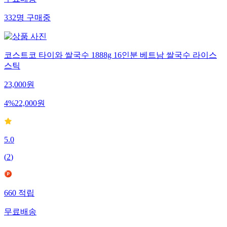
332
명
구매중
코스트코 타이와 쌀국수 1888g 16인분 베트남 쌀국수 라이스
스틱
23,000
원
4
%
22,000
원
5.0
(
2
)
660
적립
무료배송