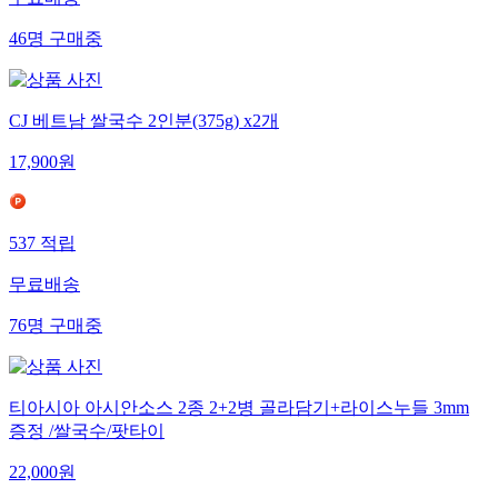
46
명
구매중
CJ 베트남 쌀국수 2인분(375g) x2개
17,900
원
537
적립
무료배송
76
명
구매중
티아시아 아시안소스 2종 2+2병 골라담기+라이스누들 3mm
증정 /쌀국수/팟타이
22,000
원