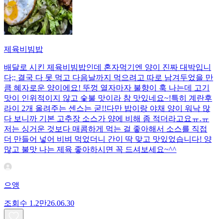
제육비빔밥
배달로 시킨 제육비빔밥인데 혼자먹기엔 양이 진짜 대박입니
다;; 결국 다 못 먹고 다음날까지 먹으려고 따로 남겨두었을 만
큼 혜자로운 양이에요! 뚜껑 열자마자 불향이 훅 나는데 고기
맛이 인위적이지 않고 숯불 맛이라 참 맛있네요~!특히 계란후
라이 2개 올려주는 센스는 굳!! ​다만 밥이랑 야채 양이 워낙 많
다 보니까 기본 고추장 소스가 양에 비해 좀 적더라고요ㅠ.ㅠ
저는 싱거운 것보다 매콤하게 먹는 걸 좋아해서 소스를 직접
더 만들어 넣어 비벼 먹었더니 간이 딱 맞고 맛있었습니다! 양
많고 불맛 나는 제육 좋아하시면 꼭 드셔보세요~^^
으앵
조회수
1.2만
26.06.30