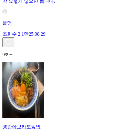
딱 요렇게 넣으면 됩니다.
똘맹
조회수
2.1만
25.08.29
999+
명란아보카도덮밥