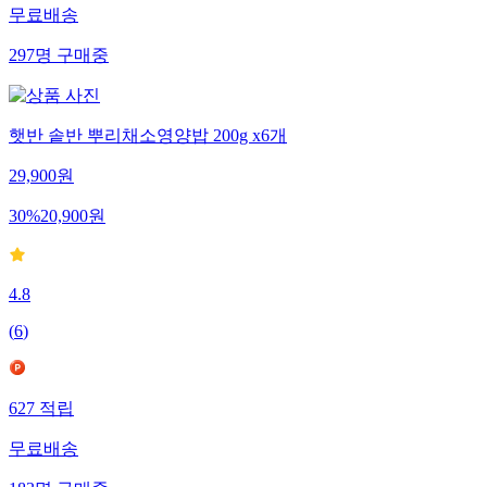
무료배송
297
명
구매중
햇반 솥반 뿌리채소영양밥 200g x6개
29,900
원
30
%
20,900
원
4.8
(
6
)
627
적립
무료배송