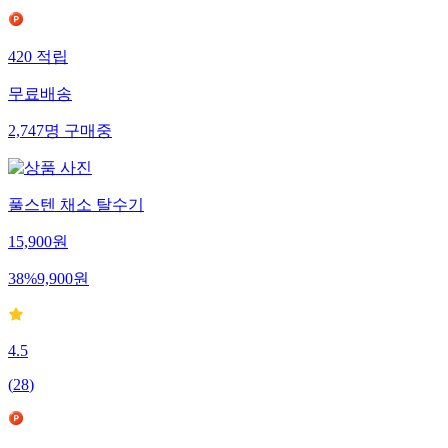
420
적립
무료배송
2,747
명
구매중
풀스텐 채소 탈수기
15,900
원
38
%
9,900
원
4.5
(
28
)