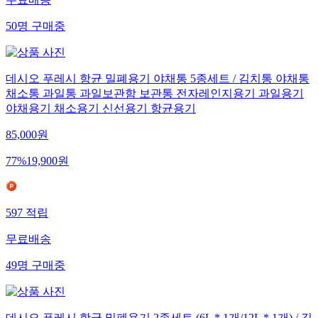
무료배송
50
명
구매중
데시오 푸레시 항균 밀폐용기 야채통 5종세트 / 김치통 야채통
채소통 과일통 과일보관함 보관통 전자레인지용기 과일용기
야채용기 채소용기 신선용기 항균용기
85,000
원
77
%
19,900
원
597
적립
무료배송
49
명
구매중