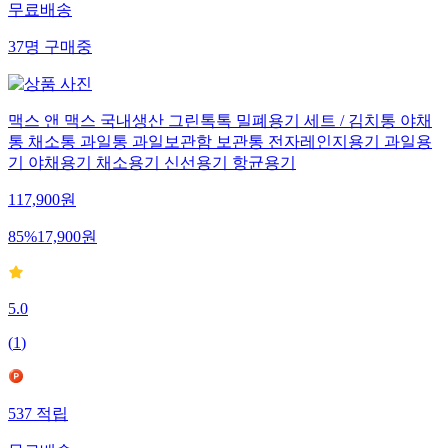
무료배송
37
명
구매중
맥스 앤 맥스 국내생산 그린톡톡 밀폐용기 세트 / 김치통 야채
통 채소통 과일통 과일보관함 보관통 전자레인지용기 과일용
기 야채용기 채소용기 신선용기 항균용기
117,900
원
85
%
17,900
원
5.0
(
1
)
537
적립