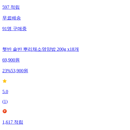
597
적립
무료배송
91
명
구매중
햇반 솥반 뿌리채소영양밥 200g x18개
69,900
원
23
%
53,900
원
5.0
(
1
)
1,617
적립