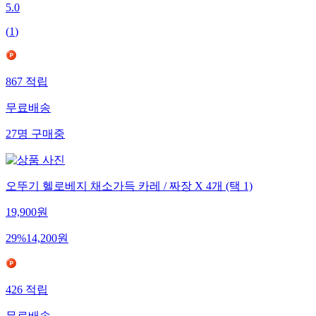
5.0
(
1
)
867
적립
무료배송
27
명
구매중
오뚜기 헬로베지 채소가득 카레 / 짜장 X 4개 (택 1)
19,900
원
29
%
14,200
원
426
적립