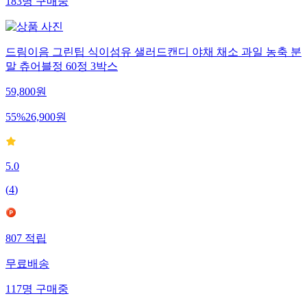
183
명
구매중
드림이음 그린팁 식이섬유 샐러드캔디 야채 채소 과일 농축 분
말 츄어블정 60정 3박스
59,800
원
55
%
26,900
원
5.0
(
4
)
807
적립
무료배송
117
명
구매중