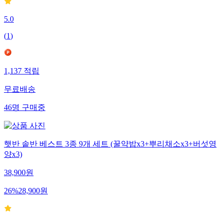
5.0
(
1
)
1,137
적립
무료배송
46
명
구매중
햇반 솥반 베스트 3종 9개 세트 (꿀약밥x3+뿌리채소x3+버섯영
양x3)
38,900
원
26
%
28,900
원