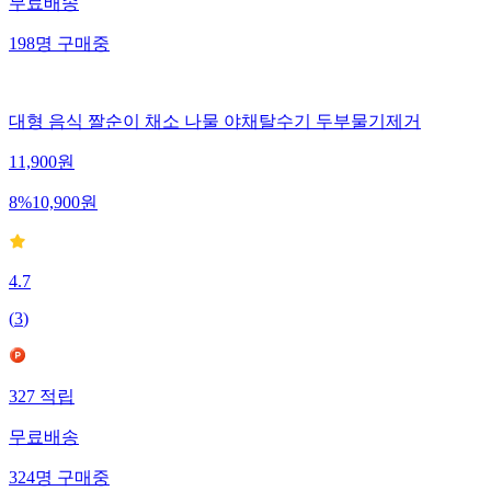
무료배송
198
명
구매중
대형 음식 짤순이 채소 나물 야채탈수기 두부물기제거
11,900
원
8
%
10,900
원
4.7
(
3
)
327
적립
무료배송
324
명
구매중