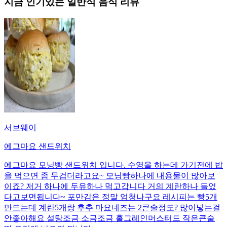
지금 인기있는
일반식
음식 리뷰
서브웨이
에그마요 샌드위치
에그마요 모닝빵 샌드위치 입니다. 수영을 하는데 가기전에 밥
을 먹으면 좀 무겁더라고요~ 모닝빵하나에 내용물이 많아보
이죠? 저거 하나에 두유하나 먹고갑니다 거의 계란하나 들었
다고보면됩니다~ 포만감은 정말 엄청나구요 레시피는 빵5개
만드는데 계란5개랑 후추 마요네즈는 2큰술정도? 많이넣는걸
안좋아해요 설탕조금 소금조금 홀그레인머스터드 작은큰술