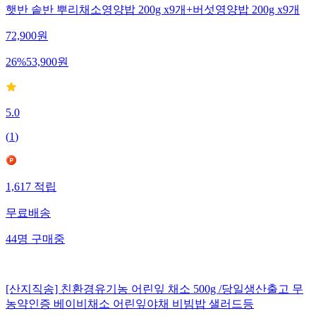
햇반 솥반 뿌리채소영양밥 200g x9개+버섯영양밥 200g x9개
72,900
원
26
%
53,900
원
5.0
(
1
)
1,617
적립
무료배송
44
명
구매중
[산지직송] 친환경유기농 어린잎 채소 500g /당일생산출고 무
농약인증 베이비채소 어린잎야채 비빔밥 샐러드등