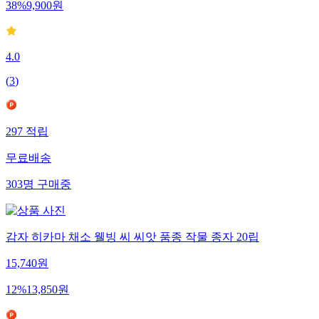
38
%
9,900
원
4.0
(
3
)
297
적립
무료배송
303
명
구매중
감자 히카마 채소 웰빙 씨 씨앗 품종 작물 종자 20립
15,740
원
12
%
13,850
원