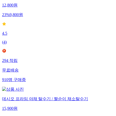
12,800
원
23
%
9,800
원
4.5
(
4
)
294
적립
무료배송
910
명
구매중
데시오 프라임 야채 탈수기 / 짤순이 채소탈수기
15,900
원