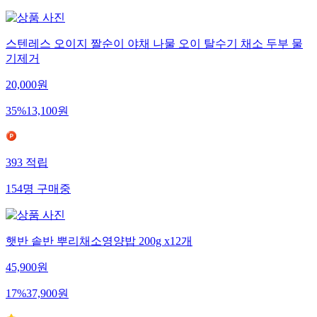
스텐레스 오이지 짤순이 야채 나물 오이 탈수기 채소 두부 물
기제거
20,000
원
35
%
13,100
원
393
적립
154
명
구매중
햇반 솥반 뿌리채소영양밥 200g x12개
45,900
원
17
%
37,900
원