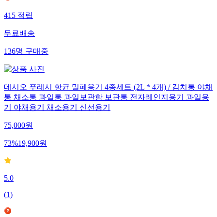
415
적립
무료배송
136
명
구매중
데시오 푸레시 항균 밀폐용기 4종세트 (2L * 4개) / 김치통 야채
통 채소통 과일통 과일보관함 보관통 전자레인지용기 과일용
기 야채용기 채소용기 신선용기
75,000
원
73
%
19,900
원
5.0
(
1
)