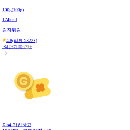
100g(100g)
174kcal
감자튀김
4.8
(리뷰
582
개)
·
식단기록
6천+
지금 가입하고