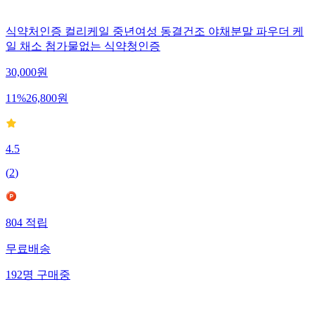
식약처인증 컬리케일 중년여성 동결건조 야채분말 파우더 케
일 채소 첨가물없는 식약청인증
30,000
원
11
%
26,800
원
4.5
(
2
)
804
적립
무료배송
192
명
구매중