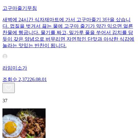
고구마줄기무침
새벽에 24시간 식자재마트에 가서 고구마줄기 3단을 샀습니
다. 껍질을 벗겨서 끓는 물에 고구마 줄기가 약간 익으면 얼른
찬물에 헹굽니다. 물기를 짜고, 밀가루 풀을 쑤어서 김치를 담
듯이 갖은 양념으로 버무리면 자연적인 단맛과 아삭한 식감에
놀라는 맛있는 반찬이 됩니다.
라임미소가
조회수
2,372
26.08.01
37