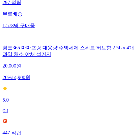
297
적립
무료배송
1,578
명
구매중
쉼표365 마마프랑 대용량 주방세제 스위트 허브향 2.5L x 4개
과일 채소 야채 설거지
20,000
원
26
%
14,900
원
5.0
(
5
)
447
적립