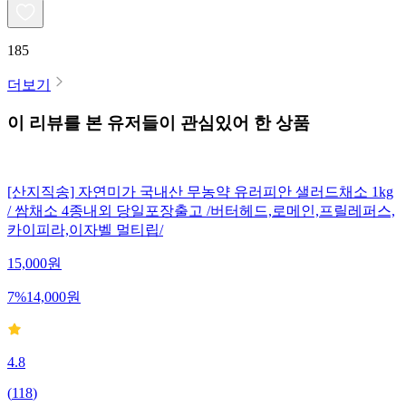
185
더보기
이 리뷰를 본 유저들이 관심있어 한 상품
[산지직송] 자연미가 국내산 무농약 유러피안 샐러드채소 1kg
/ 쌈채소 4종내외 당일포장출고 /버터헤드,로메인,프릴레퍼스,
카이피라,이자벨 멀티립/
15,000
원
7
%
14,000
원
4.8
(
118
)