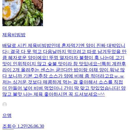
제육비빔밥
배달로 시킨 제육비빔밥인데 혼자먹기엔 양이 진짜 대박입니
다;; 결국 다 못 먹고 다음날까지 먹으려고 따로 남겨두었을 만
큼 혜자로운 양이에요! 뚜껑 열자마자 불향이 훅 나는데 고기
맛이 인위적이지 않고 숯불 맛이라 참 맛있네요~!특히 계란후
라이 2개 올려주는 센스는 굳!! ​다만 밥이랑 야채 양이 워낙 많
다 보니까 기본 고추장 소스가 양에 비해 좀 적더라고요ㅠ.ㅠ
저는 싱거운 것보다 매콤하게 먹는 걸 좋아해서 소스를 직접
더 만들어 넣어 비벼 먹었더니 간이 딱 맞고 맛있었습니다! 양
많고 불맛 나는 제육 좋아하시면 꼭 드셔보세요~^^
으앵
조회수
1.2만
26.06.30