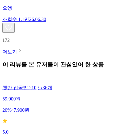
으앵
조회수
1.1만
26.06.30
172
더보기
이 리뷰를 본 유저들이 관심있어 한 상품
햇반 잡곡밥 210g x36개
59,900
원
20
%
47,900
원
5.0