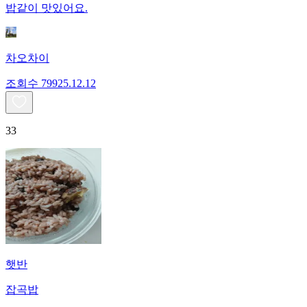
밥같이 맛있어요.
차오차이
조회수
799
25.12.12
33
햇반
잡곡밥