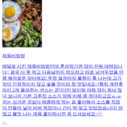
제육비빔밥
배달로 시킨 제육비빔밥인데 혼자먹기엔 양이 진짜 대박입니
다;; 결국 다 못 먹고 다음날까지 먹으려고 따로 남겨두었을 만
큼 혜자로운 양이에요! 뚜껑 열자마자 불향이 훅 나는데 고기
맛이 인위적이지 않고 숯불 맛이라 참 맛있네요~!특히 계란후
라이 2개 올려주는 센스는 굳!! ​다만 밥이랑 야채 양이 워낙 많
다 보니까 기본 고추장 소스가 양에 비해 좀 적더라고요ㅠ.ㅠ
저는 싱거운 것보다 매콤하게 먹는 걸 좋아해서 소스를 직접
더 만들어 넣어 비벼 먹었더니 간이 딱 맞고 맛있었습니다! 양
많고 불맛 나는 제육 좋아하시면 꼭 드셔보세요~^^