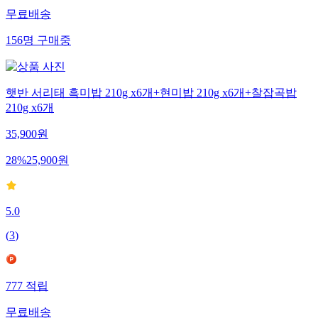
무료배송
156
명
구매중
햇반 서리태 흑미밥 210g x6개+현미밥 210g x6개+찰잡곡밥
210g x6개
35,900
원
28
%
25,900
원
5.0
(
3
)
777
적립
무료배송