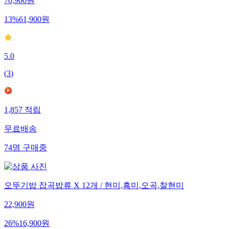
70,900
원
13
%
61,900
원
5.0
(
3
)
1,857
적립
무료배송
74
명
구매중
오뚜기밥 잡곡밥류 X 12개 / 현미,흑미,오곡,찰현미
22,900
원
26
%
16,900
원