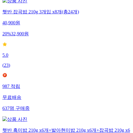
햇반 잡곡밥 210g 3개입 x8개(총24개)
40,900
원
20
%
32,900
원
5.0
(
23
)
987
적립
무료배송
637
명
구매중
햇반 흑미밥 210g x6개+발아현미밥 210g x6개+잡곡밥 210g x6