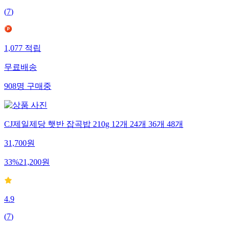
(
7
)
1,077
적립
무료배송
908
명
구매중
CJ제일제당 햇반 잡곡밥 210g 12개 24개 36개 48개
31,700
원
33
%
21,200
원
4.9
(
7
)