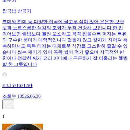
오뚜기
잡곡밥 반공기
흑미와 현미 등 다양한 잡곡이 골고루 섞여 있어 은은한 보랏
빛과 노르스름한 색감의 조화가 무척 건강해 보입니다 한 입
먹어보면 쌀밥보다 훨씬 꼬소하고 꼭꼭 씹을수록 퍼지는 특유
의 구수한 풍미가 매력적입니다 겉돌지 않고 찰지게 지어져 촉
촉하면서도 톡톡 터지는 다채로운 식감을 고스란히 즐길 수 있
습니다 씹는 재미가 있어 꼭꼭 씹어 먹기 좋으며 자극적인 반
찬이나 정갈한 찌개 요리 어디에나 든든하게 잘 어울리는 웰빙
밥 한 그릇입니다
지니5716712카
조회수
105
26.06.30
1