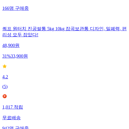
166
명
구매중
쿼프 원터치 진공쌀통 5kg 10kg 잡곡보관통 디자인, 밀폐력, 편
리성 모두 잡았다!
48,900
원
31
%
33,900
원
4.2
(
5
)
1,017
적립
무료배송