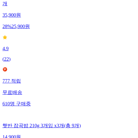
개
35,900
원
28
%
25,900
원
4.9
(
22
)
777
적립
무료배송
610
명
구매중
햇반 잡곡밥 210g 3개입 x3개(총 9개)
14,900
원