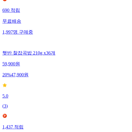
690
적립
무료배송
1,997
명
구매중
햇반 찰잡곡밥 210g x36개
59,900
원
20
%
47,900
원
5.0
(
3
)
1,437
적립