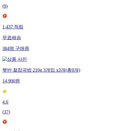
(
9
)
1,437
적립
무료배송
384
명
구매중
햇반 찰잡곡밥 210g 3개입 x3개(총9개)
14,900
원
4.6
(
37
)