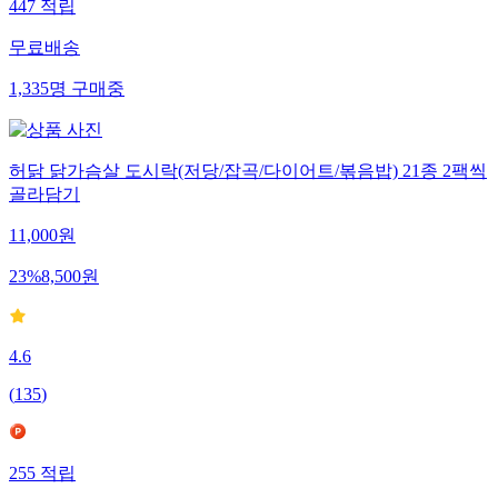
447
적립
무료배송
1,335
명
구매중
허닭 닭가슴살 도시락(저당/잡곡/다이어트/볶음밥) 21종 2팩씩
골라담기
11,000
원
23
%
8,500
원
4.6
(
135
)
255
적립