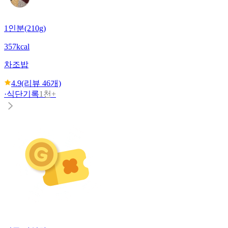
1인분(210g)
357kcal
차조밥
4.9
(리뷰
46
개)
·
식단기록
1천+