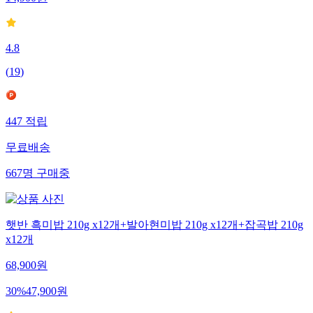
4.8
(
19
)
447
적립
무료배송
667
명
구매중
햇반 흑미밥 210g x12개+발아현미밥 210g x12개+잡곡밥 210g
x12개
68,900
원
30
%
47,900
원