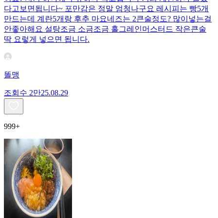
다고보면됩니다~ 포만감은 정말 엄청나구요 레시피는 빵5개
만드는데 계란5개랑 후추 마요네즈는 2큰술정도? 많이넣는걸
안좋아해요 설탕조금 소금조금 홀그레인머스터드 작은큰술
딱 요렇게 넣으면 됩니다.
똘맹
조회수
2만
25.08.29
999+