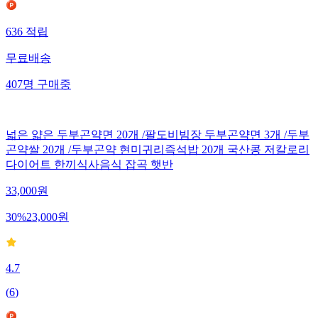
636
적립
무료배송
407
명
구매중
넓은 얇은 두부곤약면 20개 /팔도비빔장 두부곤약면 3개 /두부
곤약쌀 20개 /두부곤약 현미귀리즉석밥 20개 국산콩 저칼로리
다이어트 한끼식사음식 잡곡 햇반
33,000
원
30
%
23,000
원
4.7
(
6
)