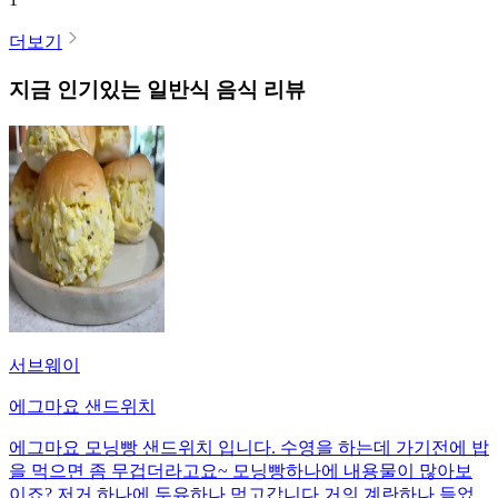
더보기
지금 인기있는
일반식
음식 리뷰
서브웨이
에그마요 샌드위치
에그마요 모닝빵 샌드위치 입니다. 수영을 하는데 가기전에 밥
을 먹으면 좀 무겁더라고요~ 모닝빵하나에 내용물이 많아보
이죠? 저거 하나에 두유하나 먹고갑니다 거의 계란하나 들었