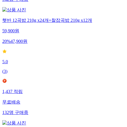
942
명
구매중
햇반 12곡밥 210g x24개+찰잡곡밥 210g x12개
59,900
원
20
%
47,900
원
5.0
(
3
)
1,437
적립
무료배송
132
명
구매중