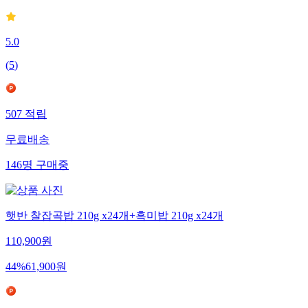
5.0
(
5
)
507
적립
무료배송
146
명
구매중
햇반 찰잡곡밥 210g x24개+흑미밥 210g x24개
110,900
원
44
%
61,900
원