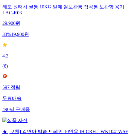
레토 원터치 쌀통 10KG 밀폐 쌀보관통 잡곡통 보관함 용기
LAC-R03
29,900
원
33
%
19,900
원
4.2
(
6
)
597
적립
무료배송
490
명
구매중
★ [쿠첸] 김연아 밥솥 브레인 10인용 IH CRH-TWK1041WSF