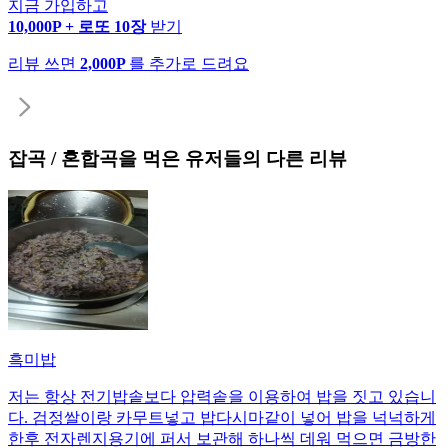
지금 가입하고
10,000P + 로또 10장
받기
리뷰 쓰면
2,000P
를 추가로 드려요
잡곡 / 혼합곡
을 먹은 유저들의 다른 리뷰
흑미밥
저는 항상 전기밥솥보다 압력솥을 이용하여 밥을 짓고 있습니
다. 검정쌀이랑 카무트넣고 밥다시마같이 넣어 밥을 넉넉하게
한후 전자렌지용기에 퍼서 보관해 하나씩 데워 먹으면 금방한