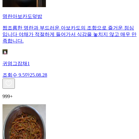
명란아보카도덮밥
짭조름한 명란과 부드러운 아보카도의 조합으로 즐거운 점심
입니다 야채가 적절하게 들어가서 식감을 놓치지 않고 매우 만
족합니다.
귀염그잡채1
조회수
9.5만
25.08.28
999+