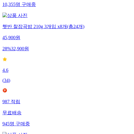
10,355
명
구매중
햇반 찰잡곡밥 210g 3개입 x8개(총24개)
45,900
원
28
%
32,900
원
4.6
(
34
)
987
적립
무료배송
945
명
구매중