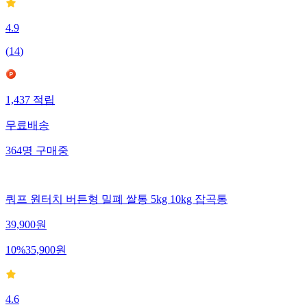
4.9
(
14
)
1,437
적립
무료배송
364
명
구매중
쿼프 원터치 버튼형 밀폐 쌀통 5kg 10kg 잡곡통
39,900
원
10
%
35,900
원
4.6