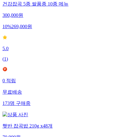
건강잡곡 5종 쌀품종 10종 메뉴
300,000
원
10
%
269,000
원
5.0
(
1
)
0
적립
무료배송
173
명
구매중
햇반 잡곡밥 210g x48개