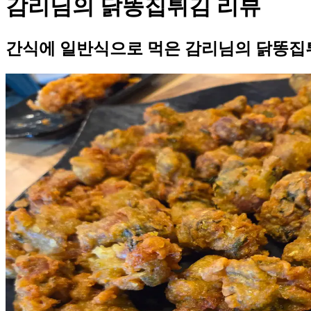
감리님의 닭똥집튀김 리뷰
간식에 일반식으로 먹은 감리님의 닭똥집