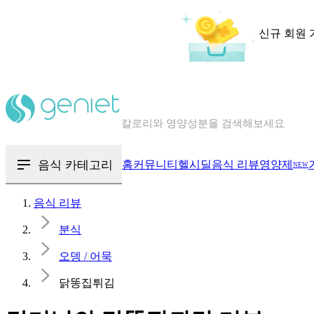
신규 회원 
칼로리와 영양성분을 검색해보세요
혈당 · 다이어트 음식 검색해보세요
음식 카테고리
홈
커뮤니티
헬시딜
음식 리뷰
영양제
NEW
음식 · 영양제 리뷰를 찾아보세요
음식 리뷰
분식
오뎅 / 어묵
닭똥집튀김