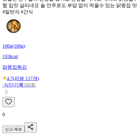
함 입맛 살리네요 술 안주로도 부담 없이 먹을수 있는 닭똥집 
#일반식 #간식
100g(100g)
193kcal
닭똥집튀김
4.7
(리뷰
117
개)
·
식단기록
500회
0
신고·제보