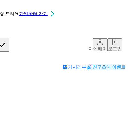
0장
드려요
가입하러 가기
마이페이지
로그인
캐시리뷰
친구초대 이벤트