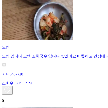
오뎅
오뎅 입니다 오뎅 꼬치국수 입니다 맛있어요 따뜻하고 간장에 
지니5407728
조회수
32
25.12.24
0