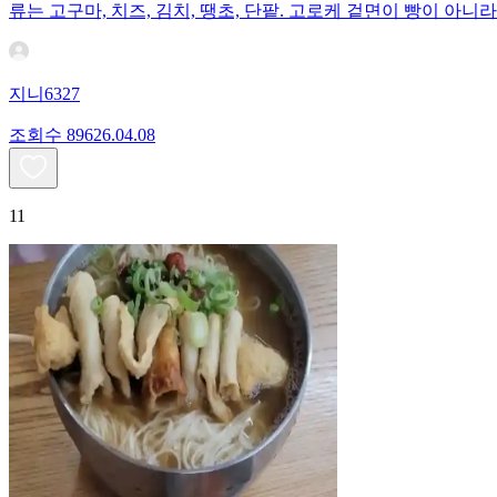
류는 고구마, 치즈, 김치, 땡초, 단팥. 고로케 겉면이 빵이 
지니6327
조회수
896
26.04.08
11