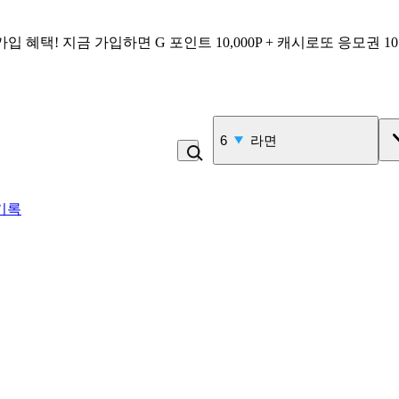
가입 혜택!
지금 가입하면
G 포인트 10,000P + 캐시로또 응모권 1
7
된장찌개
기록