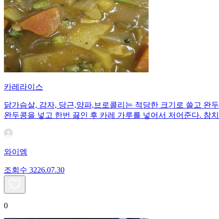
카레라이스
닭가슴살, 감자, 당근,양파,브로콜리는 적당한 크기로 쓸고 완
완두콩을 넣고 한번 끓인 후 카레 가루를 넣어서 저어준다. 참
와이엠
조회수
32
26.07.30
0