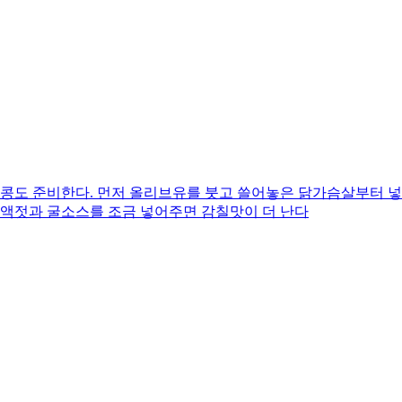
두콩도 준비한다. 먼저 올리브유를 붓고 쓸어놓은 닭가슴살부터 넣
치액젓과 굴소스를 조금 넣어주면 감칠맛이 더 난다