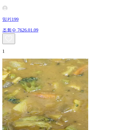
밍키199
조회수
76
26.01.09
1