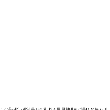
, 상추·깻잎·케일 등 다양한 채소를 취향대로 곁들여 먹는 재미