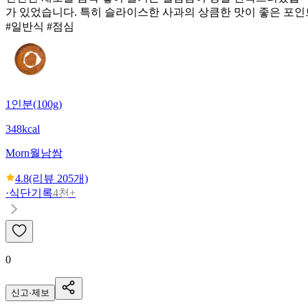
가 있었습니다. 특히 슬라이스한 사과의 상큼한 맛이 좋은 포인
#일반식 #점심
1인분(100g)
348kcal
Morn
월남쌈
4.8
(리뷰
205
개)
·
식단기록
4천+
0
신고·제보