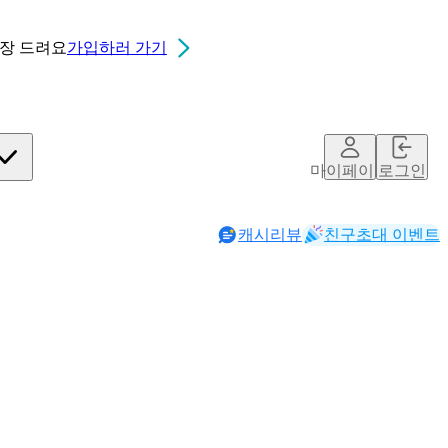
0장
드려요
가입하러 가기
마이페이지
로그인
캐시리뷰
친구초대 이벤트