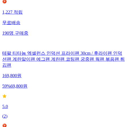
1,227
적립
무료배송
190
명
구매중
테팔 티타늄 엑셀런스 인덕션 프라이팬 30cm / 후라이팬 인덕
션팬 계란말이팬 에그팬 계란팬 코팅팬 궁중팬 웍팬 볶음팬 튀
김팬
169,800
원
59
%
69,800
원
5.0
(
2
)