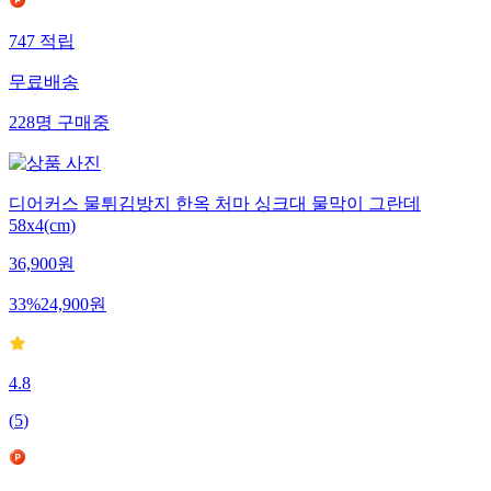
747
적립
무료배송
228
명
구매중
디어커스 물튀김방지 한옥 처마 싱크대 물막이 그란데
58x4(cm)
36,900
원
33
%
24,900
원
4.8
(
5
)