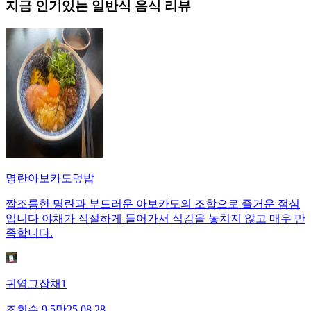
지금 인기있는
일반식
음식 리뷰
명란아보카도덮밥
짭조름한 명란과 부드러운 아보카도의 조합으로 즐거운 점심
입니다 야채가 적절하게 들어가서 식감을 놓치지 않고 매우 만
족합니다.
귀염그잡채1
조회수
9.5만
25.08.28