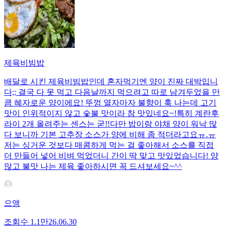
제육비빔밥
배달로 시킨 제육비빔밥인데 혼자먹기엔 양이 진짜 대박입니
다;; 결국 다 못 먹고 다음날까지 먹으려고 따로 남겨두었을 만
큼 혜자로운 양이에요! 뚜껑 열자마자 불향이 훅 나는데 고기
맛이 인위적이지 않고 숯불 맛이라 참 맛있네요~!특히 계란후
라이 2개 올려주는 센스는 굳!! ​다만 밥이랑 야채 양이 워낙 많
다 보니까 기본 고추장 소스가 양에 비해 좀 적더라고요ㅠ.ㅠ
저는 싱거운 것보다 매콤하게 먹는 걸 좋아해서 소스를 직접
더 만들어 넣어 비벼 먹었더니 간이 딱 맞고 맛있었습니다! 양
많고 불맛 나는 제육 좋아하시면 꼭 드셔보세요~^^
으앵
조회수
1.1만
26.06.30