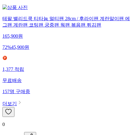
테팔 밸리드쿡 티타늄 멀티팬 28cm / 후라이팬 계란말이팬 에
그팬 계란팬 코팅팬 궁중팬 웍팬 볶음팬 튀김팬
165,900
원
72
%
45,900
원
1,377
적립
무료배송
157
명
구매중
더보기
0