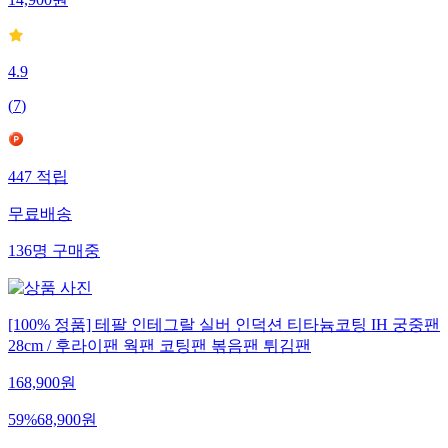
14,900
원
4.9
(
7
)
447
적립
무료배송
136
명
구매중
[100% 정품] 테팔 인테그랄 실버 인덕션 티타늄코팅 IH 궁중팬
28cm / 후라이팬 웍팬 코팅팬 볶음팬 튀김팬
168,900
원
59
%
68,900
원