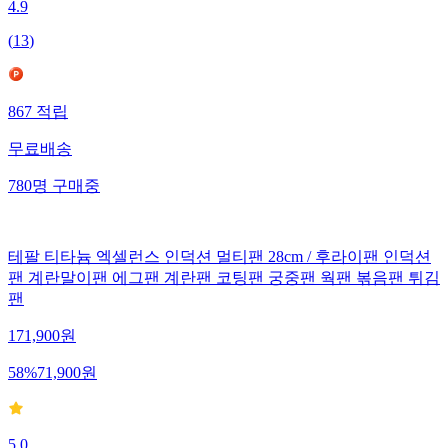
4.9
(
13
)
867
적립
무료배송
780
명
구매중
테팔 티타늄 엑셀런스 인덕션 멀티팬 28cm / 후라이팬 인덕션
팬 계란말이팬 에그팬 계란팬 코팅팬 궁중팬 웍팬 볶음팬 튀김
팬
171,900
원
58
%
71,900
원