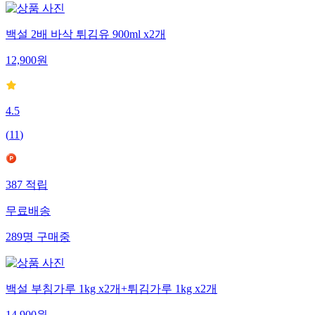
백설 2배 바삭 튀김유 900ml x2개
12,900
원
4.5
(
11
)
387
적립
무료배송
289
명
구매중
백설 부침가루 1kg x2개+튀김가루 1kg x2개