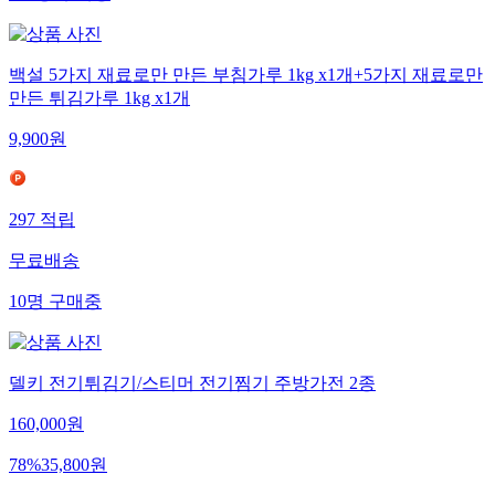
백설 5가지 재료로만 만든 부침가루 1kg x1개+5가지 재료로만
만든 튀김가루 1kg x1개
9,900
원
297
적립
무료배송
10
명
구매중
델키 전기튀김기/스티머 전기찜기 주방가전 2종
160,000
원
78
%
35,800
원