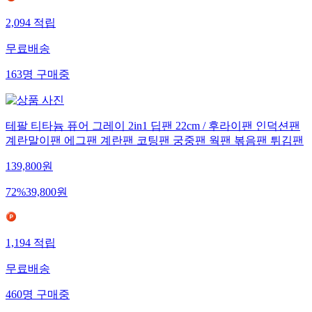
2,094
적립
무료배송
163
명
구매중
테팔 티타늄 퓨어 그레이 2in1 딥팬 22cm / 후라이팬 인덕션팬
계란말이팬 에그팬 계란팬 코팅팬 궁중팬 웍팬 볶음팬 튀김팬
139,800
원
72
%
39,800
원
1,194
적립
무료배송
460
명
구매중