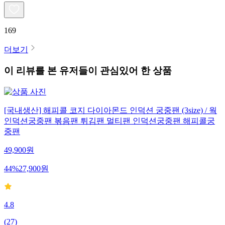
169
더보기
이 리뷰를 본 유저들이 관심있어 한 상품
[국내생산] 해피콜 코지 다이아몬드 인덕션 궁중팬 (3size) / 웍
인덕션궁중팬 볶음팬 튀김팬 멀티팬 인덕션궁중팬 해피콜궁
중팬
49,900
원
44
%
27,900
원
4.8
(
27
)