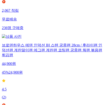
2,067
적립
무료배송
236
명
구매중
브로덴하우스 에덴 인덕션 IH 스텐 궁중팬 28cm / 후라이팬 인
덕션팬 계란말이팬 에그팬 계란팬 코팅팬 궁중팬 웍팬 볶음팬
튀김팬
44,900
원
45
%
24,900
원
4.5
(
2
)