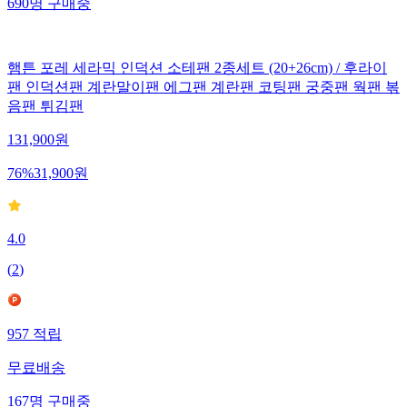
690
명
구매중
햄튼 포레 세라믹 인덕션 소테팬 2종세트 (20+26cm) / 후라이
팬 인덕션팬 계란말이팬 에그팬 계란팬 코팅팬 궁중팬 웍팬 볶
음팬 튀김팬
131,900
원
76
%
31,900
원
4.0
(
2
)
957
적립
무료배송
167
명
구매중