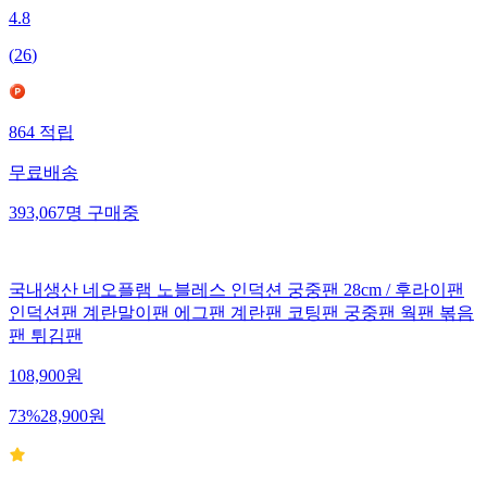
4.8
(
26
)
864
적립
무료배송
393,067
명
구매중
국내생산 네오플램 노블레스 인덕션 궁중팬 28cm / 후라이팬
인덕션팬 계란말이팬 에그팬 계란팬 코팅팬 궁중팬 웍팬 볶음
팬 튀김팬
108,900
원
73
%
28,900
원