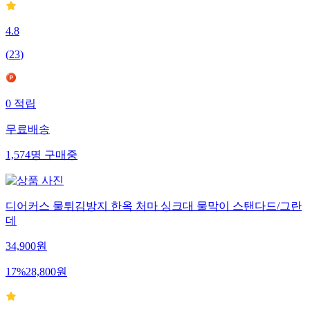
4.8
(
23
)
0
적립
무료배송
1,574
명
구매중
디어커스 물튀김방지 한옥 처마 싱크대 물막이 스탠다드/그란
데
34,900
원
17
%
28,800
원