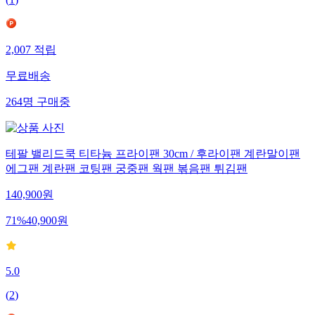
(
1
)
2,007
적립
무료배송
264
명
구매중
테팔 밸리드쿡 티타늄 프라이팬 30cm / 후라이팬 계란말이팬
에그팬 계란팬 코팅팬 궁중팬 웍팬 볶음팬 튀김팬
140,900
원
71
%
40,900
원
5.0
(
2
)