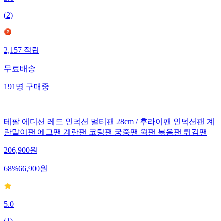
5.0
(
2
)
2,157
적립
무료배송
191
명
구매중
테팔 에디션 레드 인덕션 멀티팬 28cm / 후라이팬 인덕션팬 계
란말이팬 에그팬 계란팬 코팅팬 궁중팬 웍팬 볶음팬 튀김팬
206,900
원
68
%
66,900
원
5.0