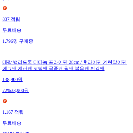
837
적립
무료배송
1,796
명
구매중
테팔 밸리드쿡 티타늄 프라이팬 28cm / 후라이팬 계란말이팬
에그팬 계란팬 코팅팬 궁중팬 웍팬 볶음팬 튀김팬
138,900
원
72
%
38,900
원
1,167
적립
무료배송