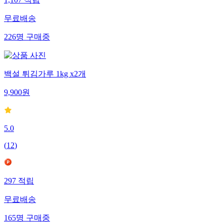
1,107
적립
무료배송
226
명
구매중
백설 튀김가루 1kg x2개
9,900
원
5.0
(
12
)
297
적립
무료배송
165
명
구매중