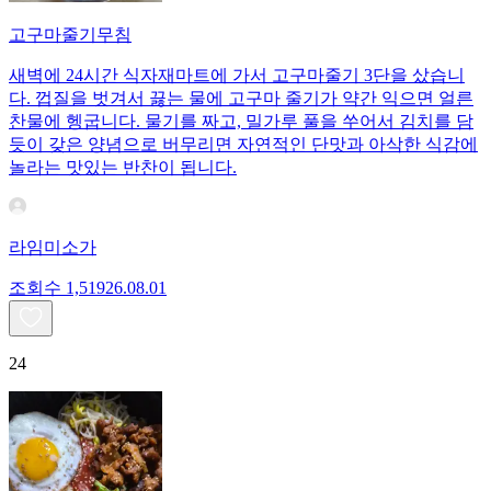
고구마줄기무침
새벽에 24시간 식자재마트에 가서 고구마줄기 3단을 샀습니
다. 껍질을 벗겨서 끓는 물에 고구마 줄기가 약간 익으면 얼른
찬물에 헹굽니다. 물기를 짜고, 밀가루 풀을 쑤어서 김치를 담
듯이 갖은 양념으로 버무리면 자연적인 단맛과 아삭한 식감에
놀라는 맛있는 반찬이 됩니다.
라임미소가
조회수
1,519
26.08.01
24