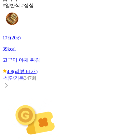
#일반식 #점심
1개(20g)
39kcal
고구마 야채 튀김
4.8
(리뷰
61
개)
·
식단기록
347회