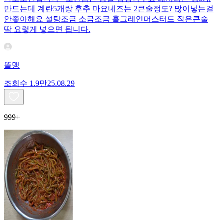
만드는데 계란5개랑 후추 마요네즈는 2큰술정도? 많이넣는걸
안좋아해요 설탕조금 소금조금 홀그레인머스터드 작은큰술
딱 요렇게 넣으면 됩니다.
똘맹
조회수
1.9만
25.08.29
999+