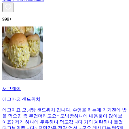
999+
서브웨이
에그마요 샌드위치
에그마요 모닝빵 샌드위치 입니다. 수영을 하는데 가기전에 밥
을 먹으면 좀 무겁더라고요~ 모닝빵하나에 내용물이 많아보
이죠? 저거 하나에 두유하나 먹고갑니다 거의 계란하나 들었
다고보면됩니다~ 포만감은 정말 엄청나구요 레시피는 빵5개