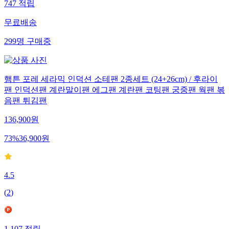
747
적립
무료배송
299
명
구매중
햄튼 포레 세라믹 인덕션 소테팬 2종세트 (24+26cm) / 후라이
팬 인덕션팬 계란말이팬 에그팬 계란팬 코팅팬 궁중팬 웍팬 볶
음팬 튀김팬
136,900
원
73
%
36,900
원
4.5
(
2
)