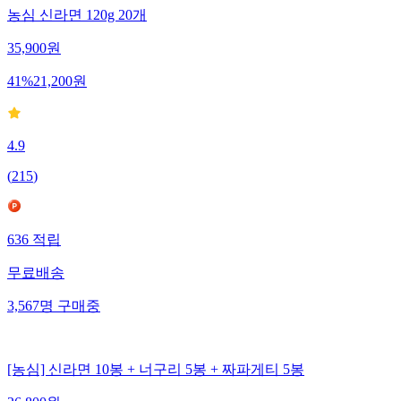
농심 신라면 120g 20개
35,900
원
41
%
21,200
원
4.9
(
215
)
636
적립
무료배송
3,567
명
구매중
[농심] 신라면 10봉 + 너구리 5봉 + 짜파게티 5봉