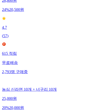
26,800
원
24
%
20,500
원
4.7
(
57
)
615
적립
무료배송
2,793
명
구매중
농심 신라면 10개 + 너구리 10개
25,000
원
20
%
20,000
원