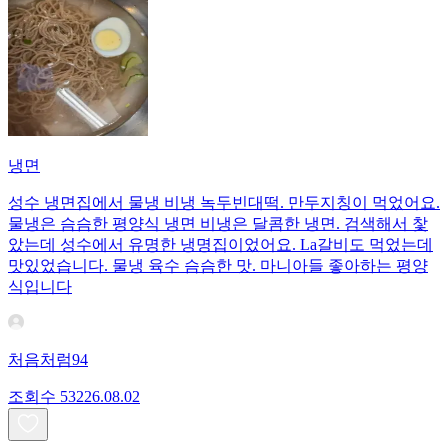
냉면
성수 냉면집에서 물냉 비냉 녹두빈대떡. 만두지칭이 먹었어요.
물냉은 슴슴한 평양식 냉면 비냉은 달콤한 냉면. 검색해서 찿
았는데 성수에서 유명한 냉명집이었어요. La갈비도 먹었는데
맛있었습니다. 물냉 육수 슴슴한 맛. 마니아들 좋아하는 평양
식입니다
처음처럼94
조회수
532
26.08.02