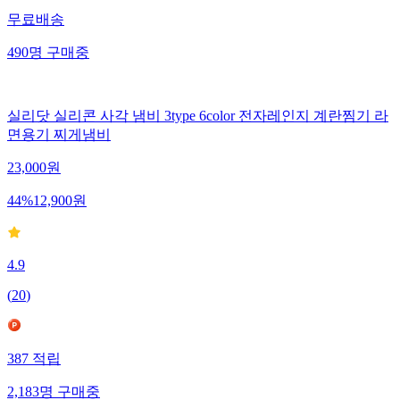
무료배송
490
명
구매중
실리닷 실리콘 사각 냄비 3type 6color 전자레인지 계란찜기 라
면용기 찌게냄비
23,000
원
44
%
12,900
원
4.9
(
20
)
387
적립
2,183
명
구매중