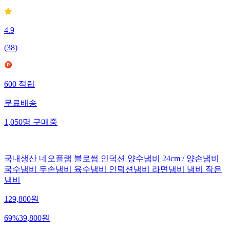
4.9
(
38
)
600
적립
무료배송
1,050
명
구매중
국내생산 네오플램 블로썸 인덕션 양수냄비 24cm / 양손냄비
국수냄비 두손냄비 육수냄비 인덕션냄비 라면냄비 냄비 작은
냄비
129,800
원
69
%
39,800
원