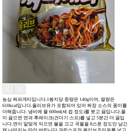
농심 짜파게티입니다.1봉지당 중량은 140g이며, 열량은
610kcal입니다.올리브유가 포함되어 있어 짜장 소스의 풍미를
더해줍니다. 냄비에 물 600ml(세 컵 정도)를 붓고 끓입니다.물
이 끓으면 면과 후레이크(건더기 스프)를 넣고 5분간 더 끓입
니다.면이 알맞게 익으면 불을 끄고 국물을 8스푼 정도만 남긴
채 나머지는 따라 버립니다.과립스프와 올리브조미유를 넣고