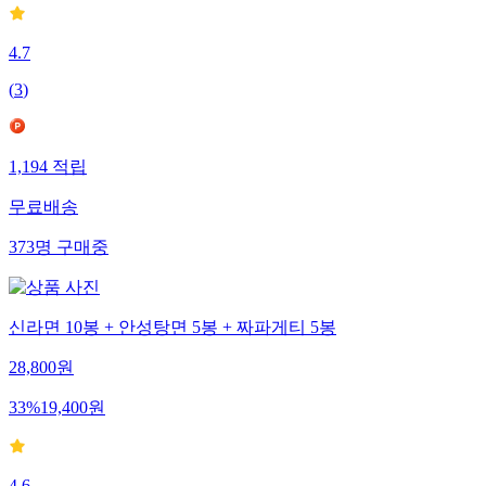
4.7
(
3
)
1,194
적립
무료배송
373
명
구매중
신라면 10봉 + 안성탕면 5봉 + 짜파게티 5봉
28,800
원
33
%
19,400
원
4.6