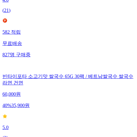
(
21
)
582
적립
무료배송
827
명
구매중
빈타이포타 소고기맛 쌀국수 65G 30팩 / 베트남쌀국수 쌀국수
라면 건면
60,000
원
40
%
35,900
원
5.0