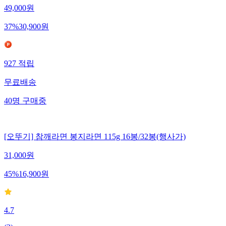
49,000
원
37
%
30,900
원
927
적립
무료배송
40
명
구매중
[오뚜기] 참깨라면 봉지라면 115g 16봉/32봉(행사가)
31,000
원
45
%
16,900
원
4.7