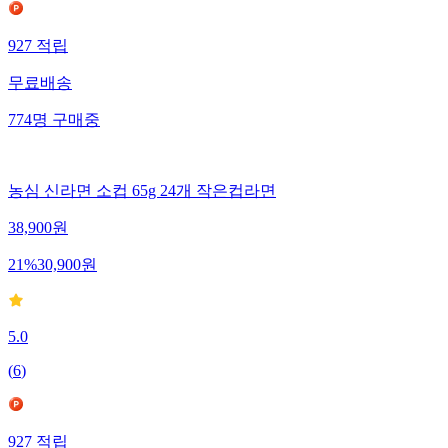
927
적립
무료배송
774
명
구매중
농심 신라면 소컵 65g 24개 작은컵라면
38,900
원
21
%
30,900
원
5.0
(
6
)
927
적립