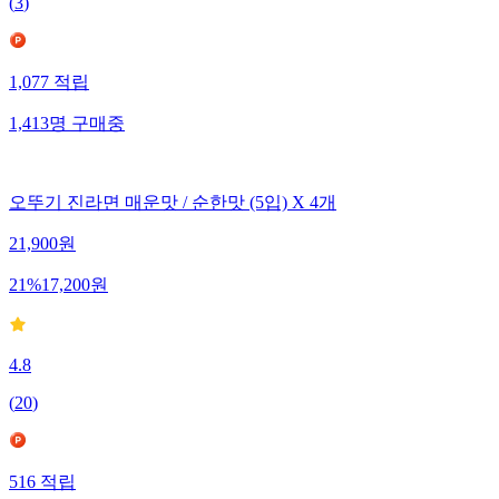
(
3
)
1,077
적립
1,413
명
구매중
오뚜기 진라면 매운맛 / 순한맛 (5입) X 4개
21,900
원
21
%
17,200
원
4.8
(
20
)
516
적립