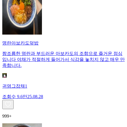
명란아보카도덮밥
짭조름한 명란과 부드러운 아보카도의 조합으로 즐거운 점심
입니다 야채가 적절하게 들어가서 식감을 놓치지 않고 매우 만
족합니다.
귀염그잡채1
조회수
9.6만
25.08.28
999+