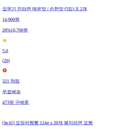
오뚜기 진라면 매운맛 / 순한맛 (5입) X 2개
14,900
원
28
%
10,700
원
5.0
(
20
)
321
적립
무료배송
473
명
구매중
[농심] 오징어짬뽕 124g x 20개 봉지라면 오짬