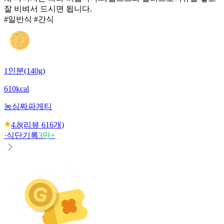
잘 비벼서 드시면 됩니다.
#일반식 #간식
1인분(140g)
610kcal
농심
짜파게티
4.8
(리뷰
616
개)
·
식단기록
3만+