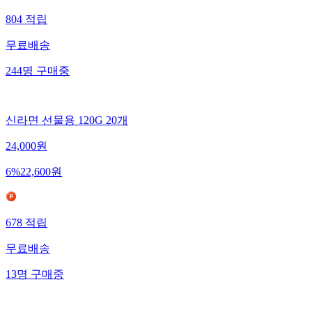
804
적립
무료배송
244
명
구매중
신라면 선물용 120G 20개
24,000
원
6
%
22,600
원
678
적립
무료배송
13
명
구매중