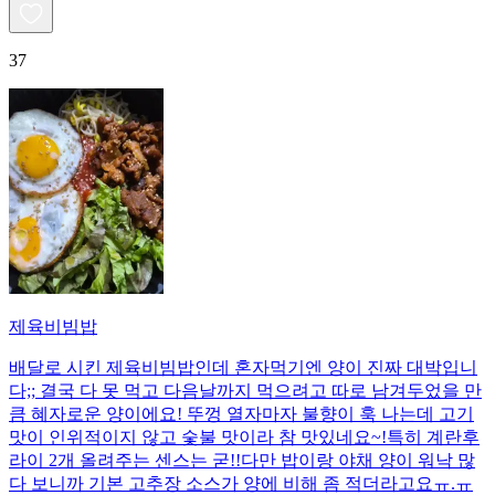
37
제육비빔밥
배달로 시킨 제육비빔밥인데 혼자먹기엔 양이 진짜 대박입니
다;; 결국 다 못 먹고 다음날까지 먹으려고 따로 남겨두었을 만
큼 혜자로운 양이에요! 뚜껑 열자마자 불향이 훅 나는데 고기
맛이 인위적이지 않고 숯불 맛이라 참 맛있네요~!특히 계란후
라이 2개 올려주는 센스는 굳!! ​다만 밥이랑 야채 양이 워낙 많
다 보니까 기본 고추장 소스가 양에 비해 좀 적더라고요ㅠ.ㅠ