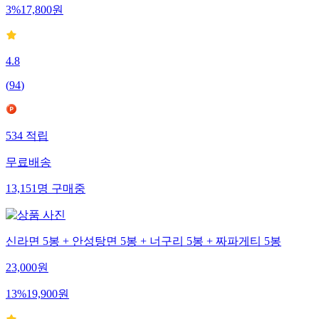
3
%
17,800
원
4.8
(
94
)
534
적립
무료배송
13,151
명
구매중
신라면 5봉 + 안성탕면 5봉 + 너구리 5봉 + 짜파게티 5봉
23,000
원
13
%
19,900
원