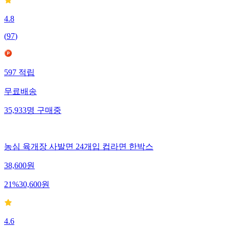
4.8
(
97
)
597
적립
무료배송
35,933
명
구매중
농심 육개장 사발면 24개입 컵라면 한박스
38,600
원
21
%
30,600
원
4.6