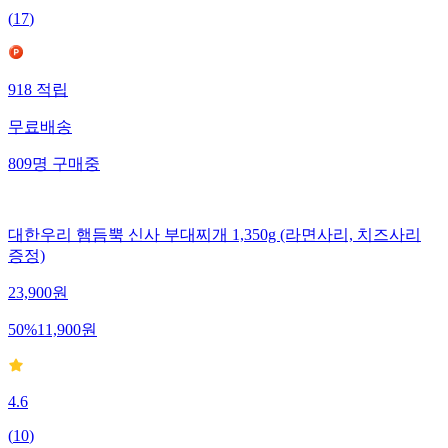
(
17
)
918
적립
무료배송
809
명
구매중
대한우리 햄듬뿍 신사 부대찌개 1,350g (라면사리, 치즈사리
증정)
23,900
원
50
%
11,900
원
4.6
(
10
)