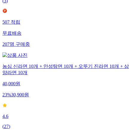
(
3
)
507
적립
무료배송
207
명
구매중
농심 신라면 10개 + 안성탕면 10개 + 오뚜기 진라면 10개 + 삼
양라면 10개
40,000
원
23
%
30,900
원
4.6
(
27
)