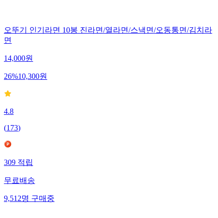
오뚜기 인기라면 10봉 진라면/열라면/스낵면/오동통면/김치라
면
14,000
원
26
%
10,300
원
4.8
(
173
)
309
적립
무료배송
9,512
명
구매중