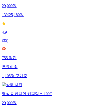
29,000
원
13
%
25,180
원
4.9
(
35
)
755
적립
무료배송
1,105
명
구매중
맥심 디카페인 커피믹스 100T
29,000
원