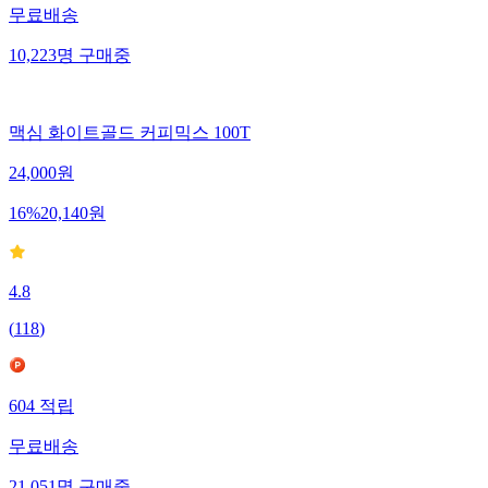
무료배송
10,223
명
구매중
맥심 화이트골드 커피믹스 100T
24,000
원
16
%
20,140
원
4.8
(
118
)
604
적립
무료배송
21,051
명
구매중