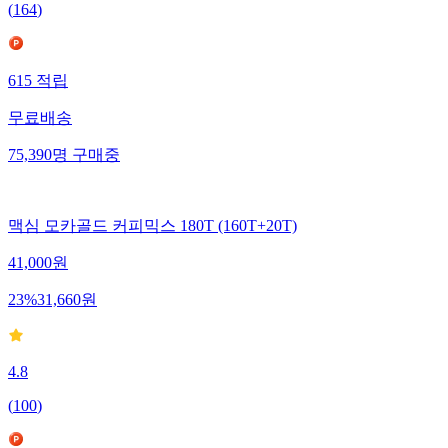
(
164
)
615
적립
무료배송
75,390
명
구매중
맥심 모카골드 커피믹스 180T (160T+20T)
41,000
원
23
%
31,660
원
4.8
(
100
)