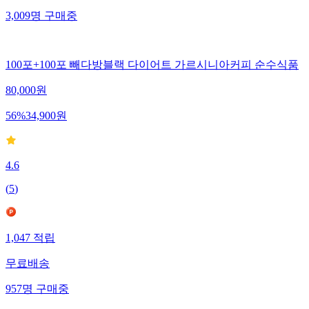
3,009
명
구매중
100포+100포 빼다방블랙 다이어트 가르시니아커피 순수식품
80,000
원
56
%
34,900
원
4.6
(
5
)
1,047
적립
무료배송
957
명
구매중