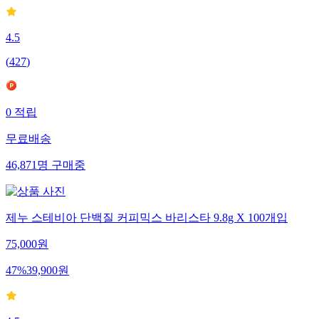
4.5
(
427
)
0
적립
무료배송
46,871
명
구매중
제누 스테비아 단백질 커피믹스 바리스타 9.8g X 100개입
75,000
원
47
%
39,900
원