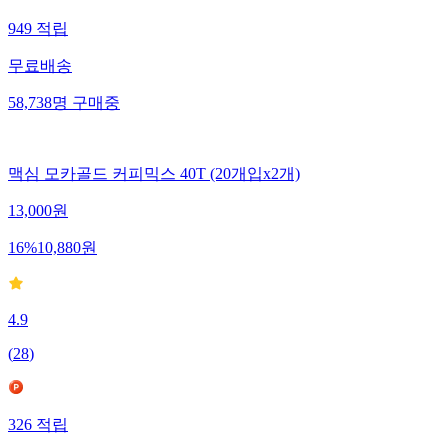
949
적립
무료배송
58,738
명
구매중
맥심 모카골드 커피믹스 40T (20개입x2개)
13,000
원
16
%
10,880
원
4.9
(
28
)
326
적립