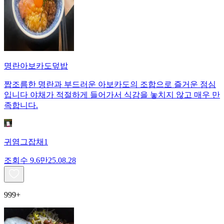
명란아보카도덮밥
짭조름한 명란과 부드러운 아보카도의 조합으로 즐거운 점심
입니다 야채가 적절하게 들어가서 식감을 놓치지 않고 매우 만
족합니다.
귀염그잡채1
조회수
9.6만
25.08.28
999+