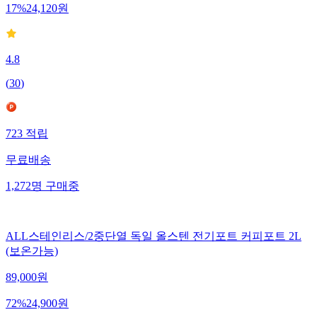
17
%
24,120
원
4.8
(
30
)
723
적립
무료배송
1,272
명
구매중
ALL스테인리스/2중단열 독일 올스텐 전기포트 커피포트 2L
(보온가능)
89,000
원
72
%
24,900
원