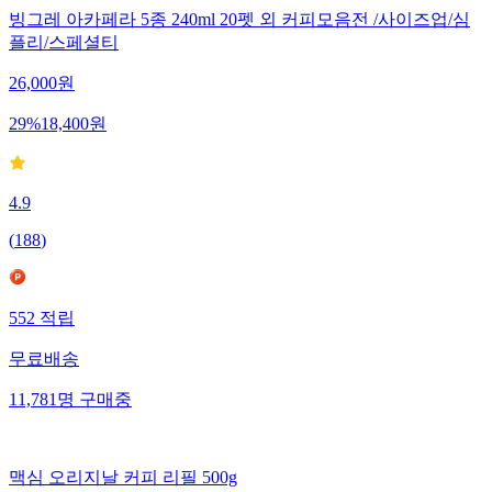
빙그레 아카페라 5종 240ml 20펫 외 커피모음전 /사이즈업/심
플리/스페셜티
26,000
원
29
%
18,400
원
4.9
(
188
)
552
적립
무료배송
11,781
명
구매중
맥심 오리지날 커피 리필 500g