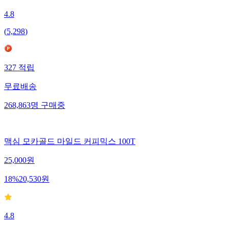
4.8
(
5,298
)
327
적립
무료배송
268,863
명
구매중
맥심 모카골드 마일드 커피믹스 100T
25,000
원
18
%
20,530
원
4.8