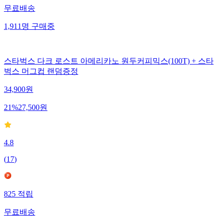
무료배송
1,911
명
구매중
스타벅스 다크 로스트 아메리카노 원두커피믹스(100T) + 스타
벅스 머그컵 랜덤증정
34,900
원
21
%
27,500
원
4.8
(
17
)
825
적립
무료배송