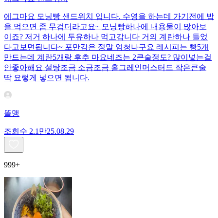
에그마요 모닝빵 샌드위치 입니다. 수영을 하는데 가기전에 밥
을 먹으면 좀 무겁더라고요~ 모닝빵하나에 내용물이 많아보
이죠? 저거 하나에 두유하나 먹고갑니다 거의 계란하나 들었
다고보면됩니다~ 포만감은 정말 엄청나구요 레시피는 빵5개
만드는데 계란5개랑 후추 마요네즈는 2큰술정도? 많이넣는걸
안좋아해요 설탕조금 소금조금 홀그레인머스터드 작은큰술
딱 요렇게 넣으면 됩니다.
똘맹
조회수
2.1만
25.08.29
999+