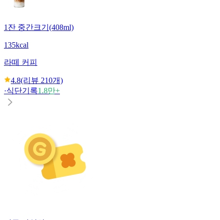
1잔 중간크기(408ml)
135kcal
라떼 커피
4.8
(리뷰
210
개)
·
식단기록
1.8만+