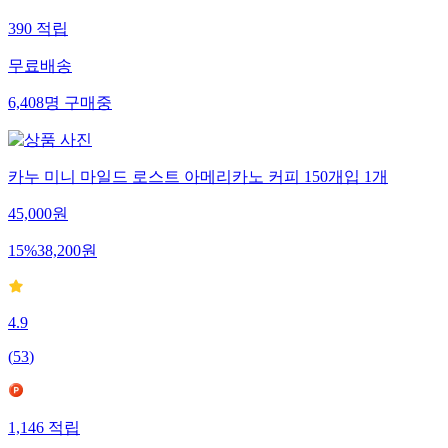
390
적립
무료배송
6,408
명
구매중
카누 미니 마일드 로스트 아메리카노 커피 150개입 1개
45,000
원
15
%
38,200
원
4.9
(
53
)
1,146
적립