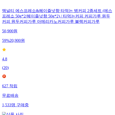
맥널티 에스프레소&헤이즐넛향 타먹는 병커피 2종세트 (에스
프레소 50g*2/헤이즐넛향 50g*2) / 타먹는커피 커피가루 원두
커피 원두커피가루 아메리카노커피가루 블랙커피가루
50,900
원
59
%
20,900
원
4.8
(
20
)
627
적립
무료배송
1,533
명
구매중