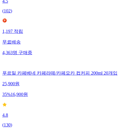
4.5
(
102
)
1,197
적립
무료배송
4,363
명
구매중
푸르밀 카페베네 카페라떼/카페모카 컵커피 200ml 20개입
25,900
원
35
%
16,900
원
4.8
(
130
)