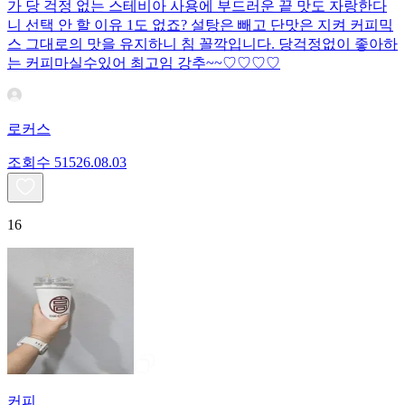
가 당 걱정 없는 스테비아 사용에 부드러운 끝 맛도 자랑한다
니 선택 안 할 이유 1도 없죠? 설탕은 빼고 단맛은 지켜 커피믹
스 그대로의 맛을 유지하니 침 꼴깍입니다. 당걱정없이 좋아하
는 커피마실수있어 최고임 강추~~♡♡♡♡
로커스
조회수
515
26.08.03
16
커피