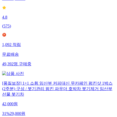
4.8
(
575
)
1,092
적립
무료배송
49,392
명
구매중
[품질보장] 1+1 소휘 임산부 커피대신 무카페인 펌킨샷 1박스
(2주분) 구성 / 붓기관리 펌킨 파우더 호박차 붓기제거 임산부
선물 붓기차
42,000
원
31
%
29,000
원