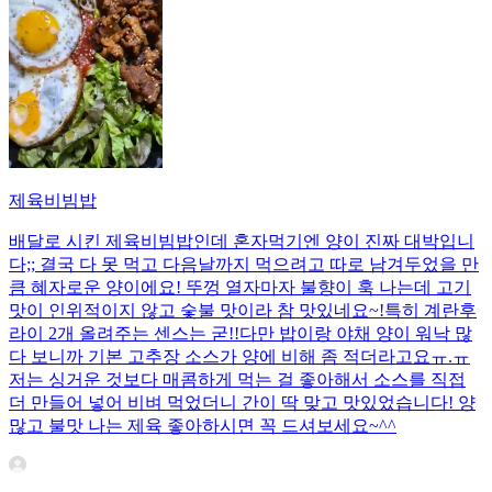
제육비빔밥
배달로 시킨 제육비빔밥인데 혼자먹기엔 양이 진짜 대박입니
다;; 결국 다 못 먹고 다음날까지 먹으려고 따로 남겨두었을 만
큼 혜자로운 양이에요! 뚜껑 열자마자 불향이 훅 나는데 고기
맛이 인위적이지 않고 숯불 맛이라 참 맛있네요~!특히 계란후
라이 2개 올려주는 센스는 굳!! ​다만 밥이랑 야채 양이 워낙 많
다 보니까 기본 고추장 소스가 양에 비해 좀 적더라고요ㅠ.ㅠ
저는 싱거운 것보다 매콤하게 먹는 걸 좋아해서 소스를 직접
더 만들어 넣어 비벼 먹었더니 간이 딱 맞고 맛있었습니다! 양
많고 불맛 나는 제육 좋아하시면 꼭 드셔보세요~^^