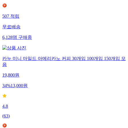
507
적립
무료배송
6,128
명
구매중
카누 미니 마일드 아메리카노 커피 30개입 100개입 150개입 모
음
19,800
원
34
%
13,000
원
4.8
(
63
)