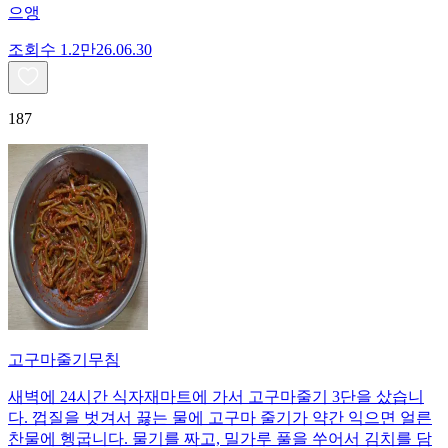
으앵
조회수
1.2만
26.06.30
187
고구마줄기무침
새벽에 24시간 식자재마트에 가서 고구마줄기 3단을 샀습니
다. 껍질을 벗겨서 끓는 물에 고구마 줄기가 약간 익으면 얼른
찬물에 헹굽니다. 물기를 짜고, 밀가루 풀을 쑤어서 김치를 담