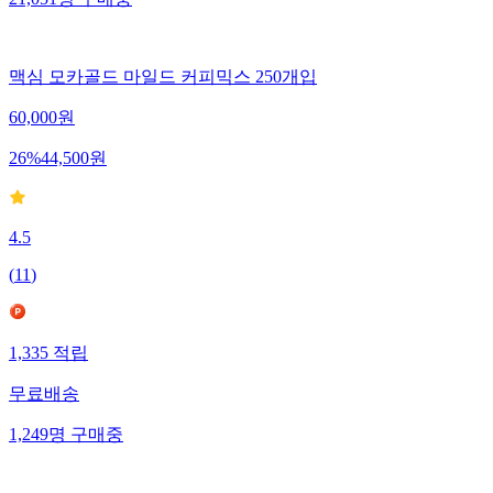
맥심 모카골드 마일드 커피믹스 250개입
60,000
원
26
%
44,500
원
4.5
(
11
)
1,335
적립
무료배송
1,249
명
구매중