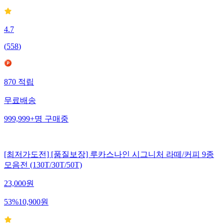
4.7
(
558
)
870
적립
무료배송
999,999+
명
구매중
[최저가도전] [품질보장] 루카스나인 시그니처 라떼/커피 9종
모음전 (130T/30T/50T)
23,000
원
53
%
10,900
원