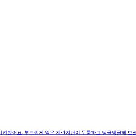
시켜봤어요. 부드럽게 익은 계란지단이 두툼하고 탱글탱글해 보