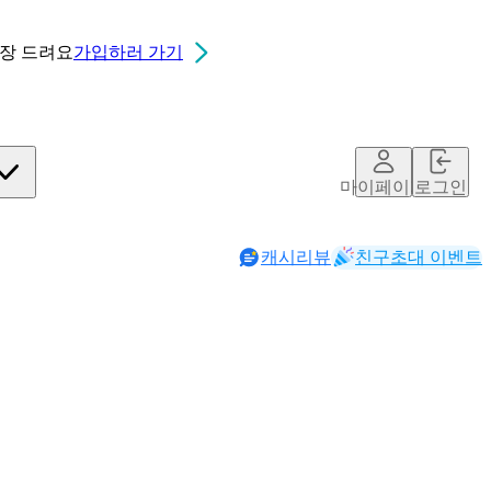
0장
드려요
가입하러 가기
마이페이지
로그인
캐시리뷰
친구초대 이벤트