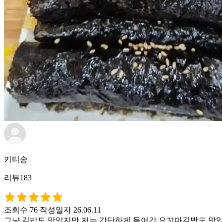
키티송
리뷰183
조회수 76
작성일자 26.06.11
그냥 김밥도 맛있지만 저는 간단하게 들어간 요꼬마김밥도 맛있더