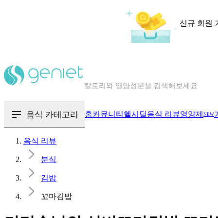
신규 회원 
칼로리와 영양성분을 검색해보세요
혈당 · 다이어트 음식 검색해보세요
음식 · 영양제 리뷰를 찾아보세요
음식 카테고리
홈
커뮤니티
헬시딜
음식 리뷰
영양제
NEW
음식 리뷰
분식
김밥
꼬마김밥