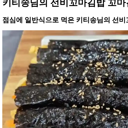
키티송님의 선비꼬마김밥 꼬마
점심에 일반식으로 먹은 키티송님의 선비