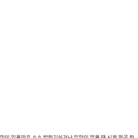
맛이 있을까요 ㅎㅎ 밥하기싫거나 입맛이 없을 때 시켜 먹곤 하