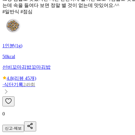
는데 속을 들여다 보면 정말 별 것이 없는데 맛있어요.^^
#일반식 #점심
1인분(1g)
50kcal
선비꼬마김밥
꼬마김밥
4.8
(리뷰
45
개)
·
식단기록
249회
0
신고·제보