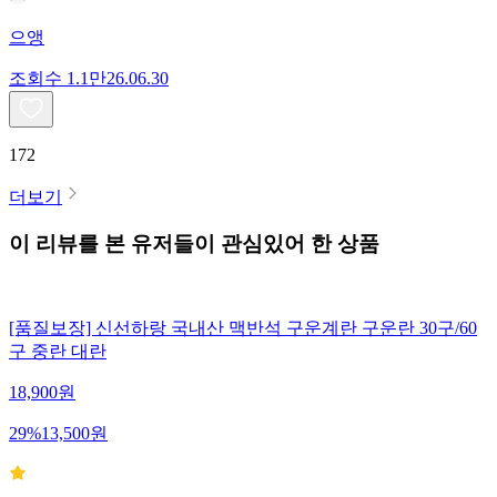
으앵
조회수
1.1만
26.06.30
172
더보기
이 리뷰를 본 유저들이 관심있어 한 상품
[품질보장] 신선하랑 국내산 맥반석 구운계란 구운란 30구/60
구 중란 대란
18,900
원
29
%
13,500
원