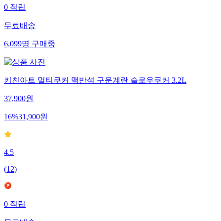
0
적립
무료배송
6,099
명
구매중
키친아트 멀티쿠커 맥반석 구운계란 슬로우쿠커 3.2L
37,900
원
16
%
31,900
원
4.5
(
12
)
0
적립