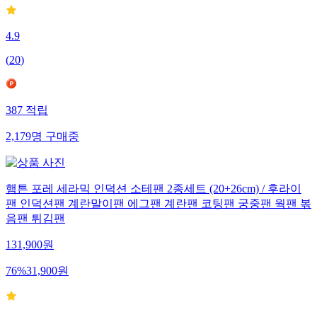
4.9
(
20
)
387
적립
2,179
명
구매중
햄튼 포레 세라믹 인덕션 소테팬 2종세트 (20+26cm) / 후라이
팬 인덕션팬 계란말이팬 에그팬 계란팬 코팅팬 궁중팬 웍팬 볶
음팬 튀김팬
131,900
원
76
%
31,900
원