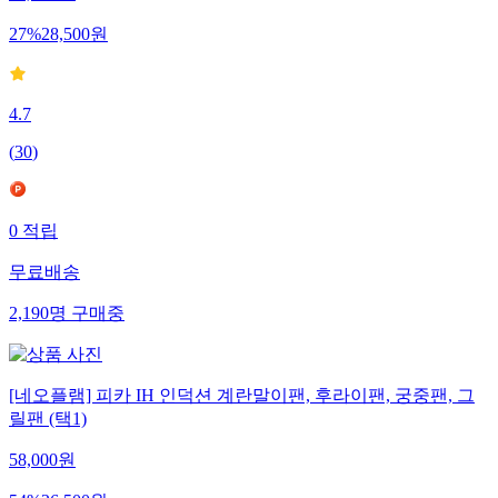
27
%
28,500
원
4.7
(
30
)
0
적립
무료배송
2,190
명
구매중
[네오플램] 피카 IH 인덕션 계란말이팬, 후라이팬, 궁중팬, 그
릴팬 (택1)
58,000
원