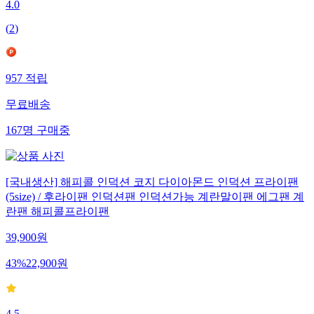
4.0
(
2
)
957
적립
무료배송
167
명
구매중
[국내생산] 해피콜 인덕션 코지 다이아몬드 인덕션 프라이팬
(5size) / 후라이팬 인덕션팬 인덕션가능 계란말이팬 에그팬 계
란팬 해피콜프라이팬
39,900
원
43
%
22,900
원