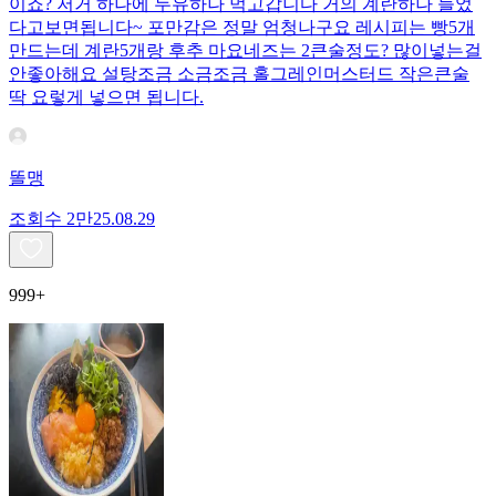
이죠? 저거 하나에 두유하나 먹고갑니다 거의 계란하나 들었
다고보면됩니다~ 포만감은 정말 엄청나구요 레시피는 빵5개
만드는데 계란5개랑 후추 마요네즈는 2큰술정도? 많이넣는걸
안좋아해요 설탕조금 소금조금 홀그레인머스터드 작은큰술
딱 요렇게 넣으면 됩니다.
똘맹
조회수
2만
25.08.29
999+