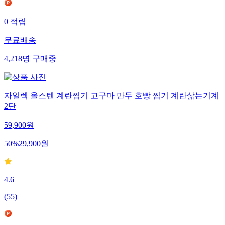
0
적립
무료배송
4,218
명
구매중
자일렉 올스텐 계란찜기 고구마 만두 호빵 찜기 계란삶는기계
2단
59,900
원
50
%
29,900
원
4.6
(
55
)