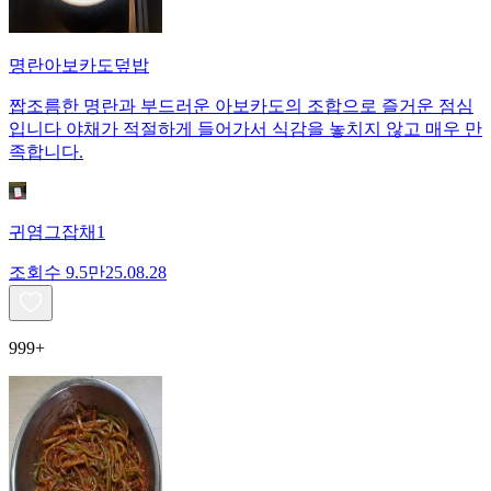
명란아보카도덮밥
짭조름한 명란과 부드러운 아보카도의 조합으로 즐거운 점심
입니다 야채가 적절하게 들어가서 식감을 놓치지 않고 매우 만
족합니다.
귀염그잡채1
조회수
9.5만
25.08.28
999+