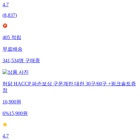
4.7
(
8,837
)
405
적립
무료배송
341,534
명
구매중
허닭 HACCP 파손보상 구운계란 대란 30구/60구 +핑크솔트증
정
16,900
원
6
%
15,900
원
4.7