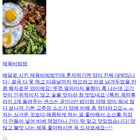
제육비빔밥
배달로 시킨 제육비빔밥인데 혼자먹기엔 양이 진짜 대박입니
다;; 결국 다 못 먹고 다음날까지 먹으려고 따로 남겨두었을 만
큼 혜자로운 양이에요! 뚜껑 열자마자 불향이 훅 나는데 고기
맛이 인위적이지 않고 숯불 맛이라 참 맛있네요~!특히 계란후
라이 2개 올려주는 센스는 굳!! ​다만 밥이랑 야채 양이 워낙 많
다 보니까 기본 고추장 소스가 양에 비해 좀 적더라고요ㅠ.ㅠ
저는 싱거운 것보다 매콤하게 먹는 걸 좋아해서 소스를 직접
더 만들어 넣어 비벼 먹었더니 간이 딱 맞고 맛있었습니다! 양
많고 불맛 나는 제육 좋아하시면 꼭 드셔보세요~^^