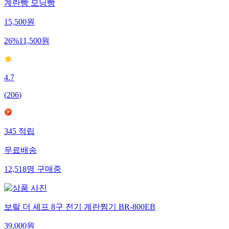
계란빵 모닝빵
15,500
원
26
%
11,500
원
4.7
(
206
)
345
적립
무료배송
12,518
명
구매중
보랄 더 셰프 8구 전기 계란찜기 BR-800EB
39,000
원