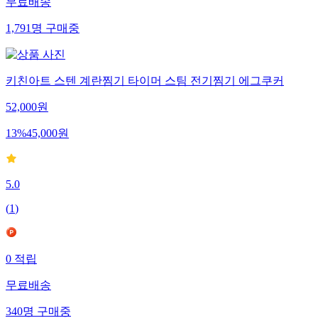
무료배송
1,791
명
구매중
키친아트 스텐 계란찜기 타이머 스팀 전기찜기 에그쿠커
52,000
원
13
%
45,000
원
5.0
(
1
)
0
적립
무료배송
340
명
구매중