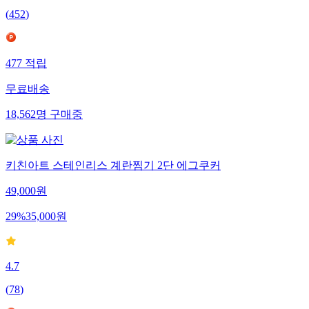
(
452
)
477
적립
무료배송
18,562
명
구매중
키친아트 스테인리스 계란찜기 2단 에그쿠커
49,000
원
29
%
35,000
원
4.7
(
78
)