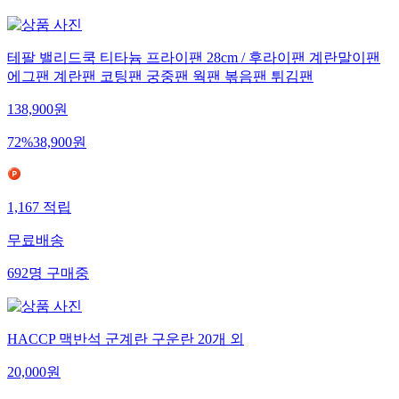
테팔 밸리드쿡 티타늄 프라이팬 28cm / 후라이팬 계란말이팬
에그팬 계란팬 코팅팬 궁중팬 웍팬 볶음팬 튀김팬
138,900
원
72
%
38,900
원
1,167
적립
무료배송
692
명
구매중
HACCP 맥반석 군계란 구운란 20개 외
20,000
원