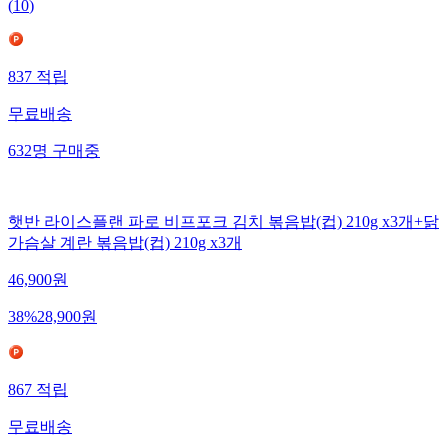
(
10
)
837
적립
무료배송
632
명
구매중
햇반 라이스플랜 파로 비프포크 김치 볶음밥(컵) 210g x3개+닭
가슴살 계란 볶음밥(컵) 210g x3개
46,900
원
38
%
28,900
원
867
적립
무료배송