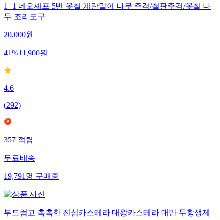
1+1 네오셰프 5번 옻칠 계란말이 나무 주걱/철판주걱/옻칠 나
무 조리도구
20,000
원
41
%
11,900
원
4.6
(
292
)
357
적립
무료배송
19,791
명
구매중
부드럽고 촉촉한 진심카스테라 대왕카스테라 대만 무항생제