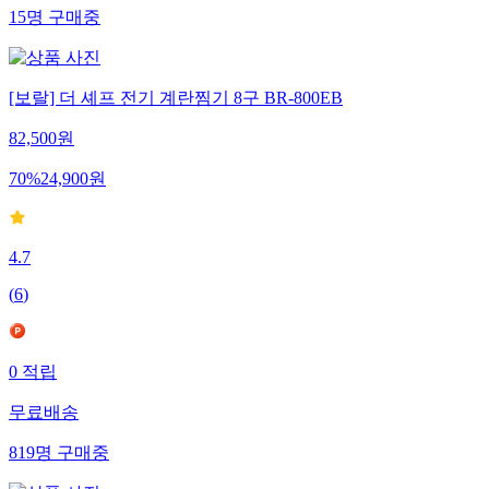
15
명
구매중
[보랄] 더 셰프 전기 계란찜기 8구 BR-800EB
82,500
원
70
%
24,900
원
4.7
(
6
)
0
적립
무료배송
819
명
구매중