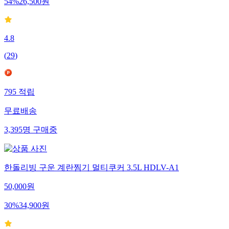
54
%
26,500
원
4.8
(
29
)
795
적립
무료배송
3,395
명
구매중
한돌리빙 구운 계란찜기 멀티쿠커 3.5L HDLV-A1
50,000
원
30
%
34,900
원