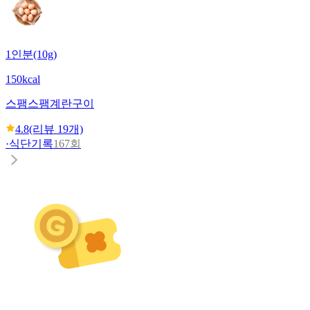
1인분(10g)
150kcal
스팸
스팸계란구이
4.8
(리뷰
19
개)
·
식단기록
167회