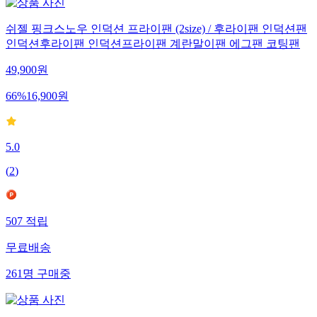
쉬젤 핑크스노우 인덕션 프라이팬 (2size) / 후라이팬 인덕션팬
인덕션후라이팬 인덕션프라이팬 계란말이팬 에그팬 코팅팬
49,900
원
66
%
16,900
원
5.0
(
2
)
507
적립
무료배송
261
명
구매중