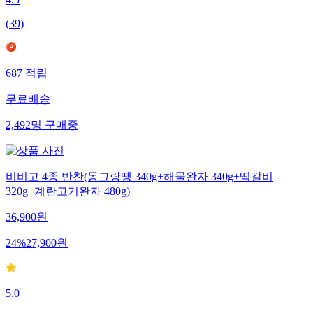
4.5
(
39
)
687
적립
무료배송
2,492
명
구매중
비비고 4종 반찬(동그랑땡 340g+해물완자 340g+떡갈비
320g+계란고기완자 480g)
36,900
원
24
%
27,900
원
5.0