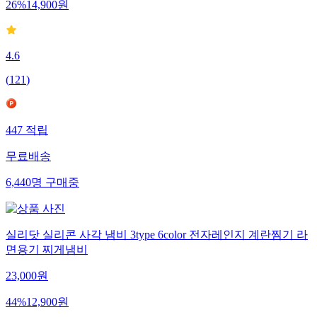
26
%
14,900
원
4.6
(
121
)
447
적립
무료배송
6,440
명
구매중
실리닷 실리콘 사각 냄비 3type 6color 전자레인지 계란찜기 라
면용기 찌게냄비
23,000
원
44
%
12,900
원