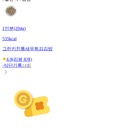
1인분(294g)
535kcal
그린키친
통새우튀김김밥
4.9
(리뷰
8
개)
·
식단기록
14회