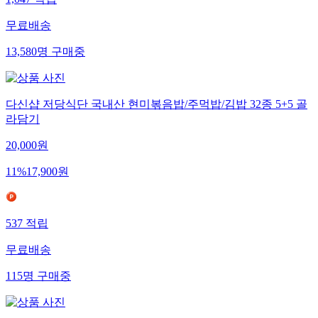
1,047
적립
무료배송
13,580
명
구매중
다신샵 저당식단 국내산 현미볶음밥/주먹밥/김밥 32종 5+5 골
라담기
20,000
원
11
%
17,900
원
537
적립
무료배송
115
명
구매중