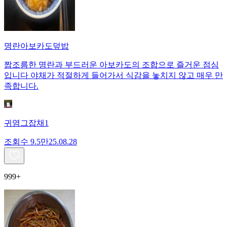
명란아보카도덮밥
짭조름한 명란과 부드러운 아보카도의 조합으로 즐거운 점심
입니다 야채가 적절하게 들어가서 식감을 놓치지 않고 매우 만
족합니다.
귀염그잡채1
조회수
9.5만
25.08.28
999+