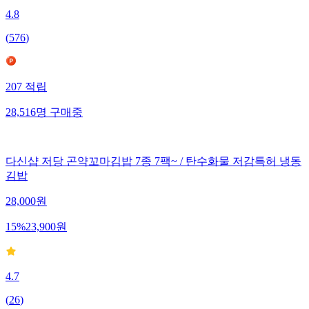
4.8
(
576
)
207
적립
28,516
명
구매중
다신샵 저당 곤약꼬마김밥 7종 7팩~ / 탄수화물 저감특허 냉동
김밥
28,000
원
15
%
23,900
원
4.7
(
26
)