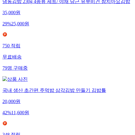
냉동김밥 230g 4종류 세트/ 야채 당근 유부비건 참치마요김밥
35,000
원
29
%
25,000
원
750
적립
무료배송
79
명
구매중
국내 생산 초간편 주먹밥 삼각김밥 만들기 김밥틀
20,000
원
42
%
11,600
원