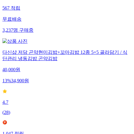
567
적립
무료배송
3,237
명
구매중
다신샵 저당 곤약현미김밥+꼬마김밥 12종 5+5 골라담기 / 식
단관리 냉동김밥 곤약김밥
40,000
원
13
%
34,900
원
4.7
(
28
)