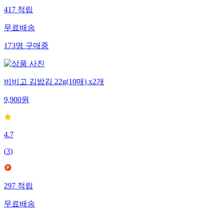
417
적립
무료배송
173
명
구매중
비비고 김밥김 22g(10매) x2개
9,900
원
4.7
(
3
)
297
적립
무료배송