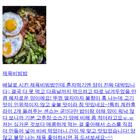
제육비빔밥
배달로 시킨 제육비빔밥인데 혼자먹기엔 양이 진짜 대박입니
다;; 결국 다 못 먹고 다음날까지 먹으려고 따로 남겨두었을 만
큼 혜자로운 양이에요! 뚜껑 열자마자 불향이 훅 나는데 고기
맛이 인위적이지 않고 숯불 맛이라 참 맛있네요~!특히 계란후
라이 2개 올려주는 센스는 굳!! ​다만 밥이랑 야채 양이 워낙 많
다 보니까 기본 고추장 소스가 양에 비해 좀 적더라고요ㅠ.ㅠ
저는 싱거운 것보다 매콤하게 먹는 걸 좋아해서 소스를 직접
더 만들어 넣어 비벼 먹었더니 간이 딱 맞고 맛있었습니다! 양
많고 불맛 나는 제육 좋아하시면 꼭 드셔보세요~^^