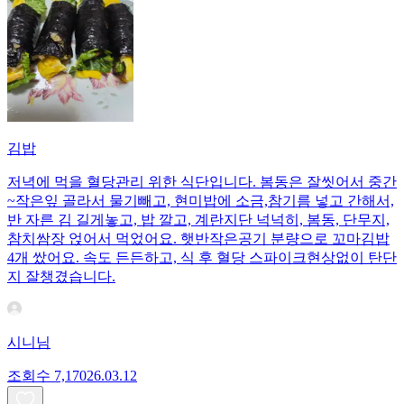
김밥
저녁에 먹을 혈당관리 위한 식단입니다. 봄동은 잘씻어서 중간
~작은잎 골라서 물기빼고, 현미밥에 소금,참기름 넣고 간해서,
반 자른 김 길게놓고, 밥 깔고, 계란지단 넉넉히, 봄동, 단무지,
참치쌈장 얹어서 먹었어요. 햇반작은공기 분량으로 꼬마김밥
4개 쌌어요. 속도 든든하고, 식 후 혈당 스파이크현상없이 탄단
지 잘챙겼습니다.
시니님
조회수
7,170
26.03.12