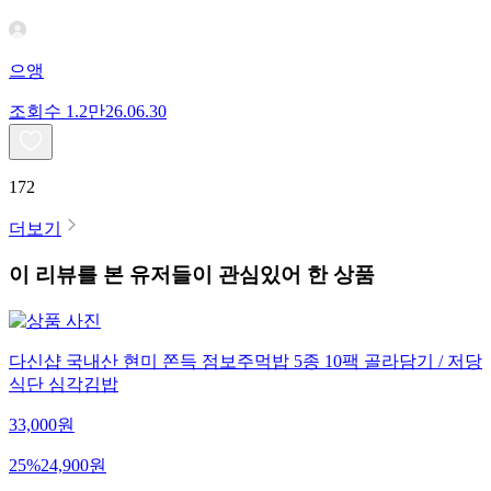
으앵
조회수
1.2만
26.06.30
172
더보기
이 리뷰를 본 유저들이 관심있어 한 상품
다신샵 국내산 현미 쫀득 점보주먹밥 5종 10팩 골라담기 / 저당
식단 심각김밥
33,000
원
25
%
24,900
원