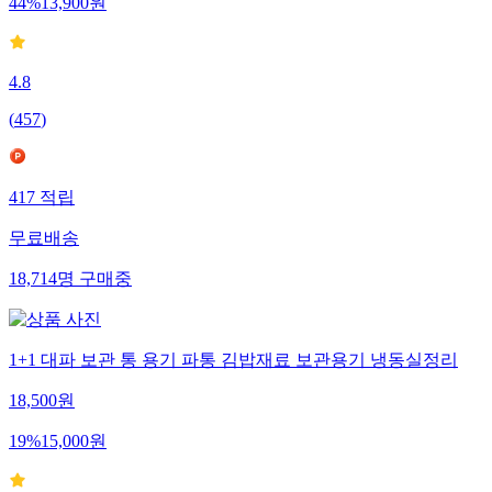
44
%
13,900
원
4.8
(
457
)
417
적립
무료배송
18,714
명
구매중
1+1 대파 보관 통 용기 파통 김밥재료 보관용기 냉동실정리
18,500
원
19
%
15,000
원