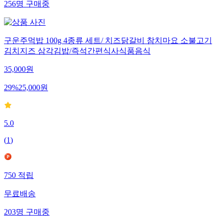
256
명
구매중
구운주먹밥 100g 4종류 세트/ 치즈닭갈비 참치마요 소불고기
김치지즈 삼각김밥/즉석간편식사식품음식
35,000
원
29
%
25,000
원
5.0
(
1
)
750
적립
무료배송
203
명
구매중