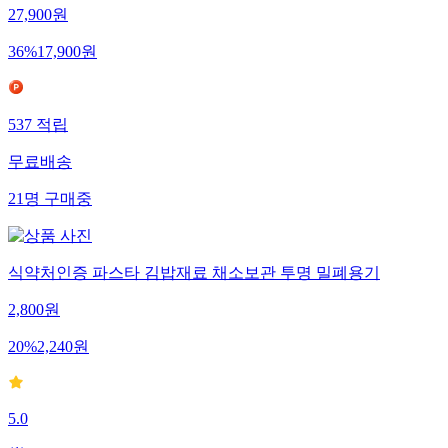
27,900
원
36
%
17,900
원
537
적립
무료배송
21
명
구매중
식약처인증 파스타 김밥재료 채소보관 투명 밀폐용기
2,800
원
20
%
2,240
원
5.0