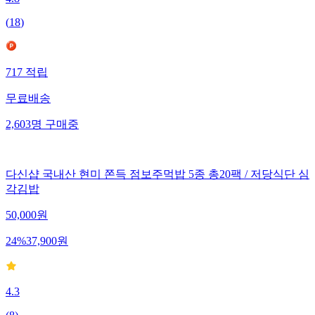
4.8
(
18
)
717
적립
무료배송
2,603
명
구매중
다신샵 국내산 현미 쫀득 점보주먹밥 5종 총20팩 / 저당식단 심
각김밥
50,000
원
24
%
37,900
원
4.3