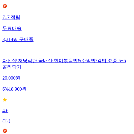
717
적립
무료배송
8,314
명
구매중
다신샵 저당식단 국내산 현미볶음밥&주먹밥/김밥 32종 5+5
골라담기
20,000
원
6
%
18,900
원
4.6
(
12
)