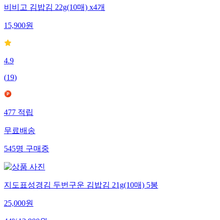
비비고 김밥김 22g(10매) x4개
15,900
원
4.9
(
19
)
477
적립
무료배송
545
명
구매중
지도표성경김 두번구운 김밥김 21g(10매) 5봉
25,000
원