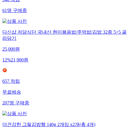
348
적립
61
명
구매중
다신샵 저당식단 국내산 현미볶음밥/주먹밥/김밥 32종 5+5 골
라담기
25,000
원
12
%
21,900
원
657
적립
무료배송
207
명
구매중
더건강한 그릴김밥햄 140g 2개입 x2개(총 4개)