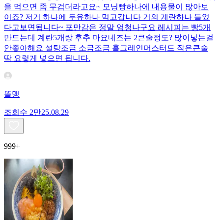
을 먹으면 좀 무겁더라고요~ 모닝빵하나에 내용물이 많아보
이죠? 저거 하나에 두유하나 먹고갑니다 거의 계란하나 들었
다고보면됩니다~ 포만감은 정말 엄청나구요 레시피는 빵5개
만드는데 계란5개랑 후추 마요네즈는 2큰술정도? 많이넣는걸
안좋아해요 설탕조금 소금조금 홀그레인머스터드 작은큰술
딱 요렇게 넣으면 됩니다.
똘맹
조회수
2만
25.08.29
999+