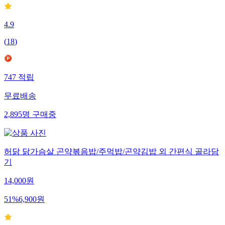
4.9
(
18
)
747
적립
무료배송
2,895
명
구매중
허닭 닭가슴살 곤약볶음밥/주먹밥/곤약김밥 외 간편식 골라담
기
14,000
원
51
%
6,900
원