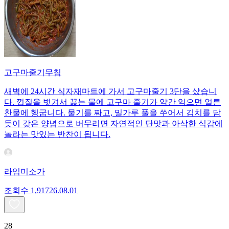
고구마줄기무침
새벽에 24시간 식자재마트에 가서 고구마줄기 3단을 샀습니
다. 껍질을 벗겨서 끓는 물에 고구마 줄기가 약간 익으면 얼른
찬물에 헹굽니다. 물기를 짜고, 밀가루 풀을 쑤어서 김치를 담
듯이 갖은 양념으로 버무리면 자연적인 단맛과 아삭한 식감에
놀라는 맛있는 반찬이 됩니다.
라임미소가
조회수
1,917
26.08.01
28