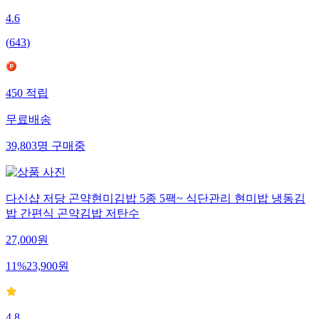
4.6
(
643
)
450
적립
무료배송
39,803
명
구매중
다신샵 저당 곤약현미김밥 5종 5팩~ 식단관리 현미밥 냉동김
밥 간편식 곤약김밥 저탄수
27,000
원
11
%
23,900
원