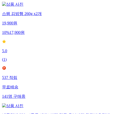
스팸 김밥햄 260g x2개
19,900
원
10
%
17,900
원
5.0
(
1
)
537
적립
무료배송
141
명
구매중