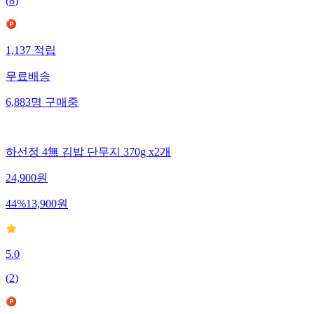
(
8
)
1,137
적립
무료배송
6,883
명
구매중
하선정 4無 김밥 단무지 370g x2개
24,900
원
44
%
13,900
원
5.0
(
2
)