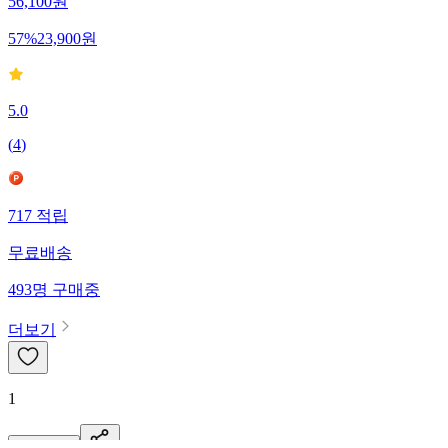
56,100
원
57
%
23,900
원
5.0
(
4
)
717
적립
무료배송
493
명
구매중
더보기
1