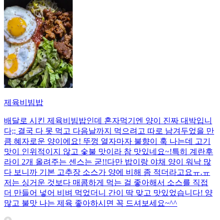
제육비빔밥
배달로 시킨 제육비빔밥인데 혼자먹기엔 양이 진짜 대박입니
다;; 결국 다 못 먹고 다음날까지 먹으려고 따로 남겨두었을 만
큼 혜자로운 양이에요! 뚜껑 열자마자 불향이 훅 나는데 고기
맛이 인위적이지 않고 숯불 맛이라 참 맛있네요~!특히 계란후
라이 2개 올려주는 센스는 굳!! ​다만 밥이랑 야채 양이 워낙 많
다 보니까 기본 고추장 소스가 양에 비해 좀 적더라고요ㅠ.ㅠ
저는 싱거운 것보다 매콤하게 먹는 걸 좋아해서 소스를 직접
더 만들어 넣어 비벼 먹었더니 간이 딱 맞고 맛있었습니다! 양
많고 불맛 나는 제육 좋아하시면 꼭 드셔보세요~^^