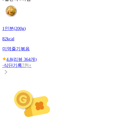
1인분(200g)
82kcal
미역줄기볶음
4.8
(리뷰
364
개)
·
식단기록
7천+