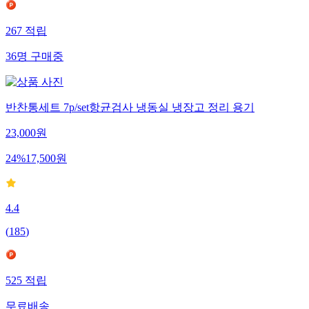
267
적립
36
명
구매중
반찬통세트 7p/set항균검사 냉동실 냉장고 정리 용기
23,000
원
24
%
17,500
원
4.4
(
185
)
525
적립