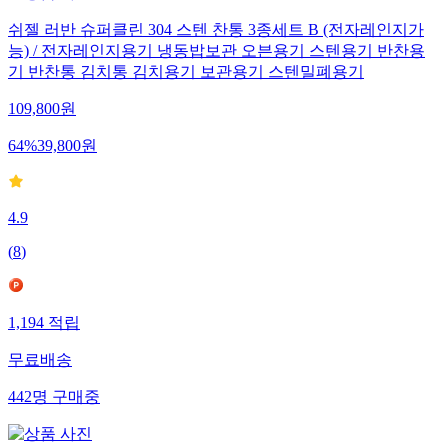
쉬젤 러반 슈퍼클린 304 스텐 찬통 3종세트 B (전자레인지가
능) / 전자레인지용기 냉동밥보관 오븐용기 스텐용기 반찬용
기 반찬통 김치통 김치용기 보관용기 스텐밀폐용기
109,800
원
64
%
39,800
원
4.9
(
8
)
1,194
적립
무료배송
442
명
구매중