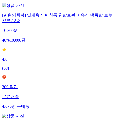
[만원의행복] 밀페용기 반찬통 찬밥보관 이유식 냉동밥-르누
꾸르-12종
16,800
원
40
%
10,000
원
4.6
(
59
)
300
적립
무료배송
4,675
명
구매중