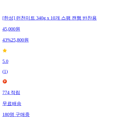
[한성] 런천미트 340g x 10개 스팸 캔햄 반찬용
45,000
원
43
%
25,800
원
5.0
(
1
)
774
적립
무료배송
180
명
구매중