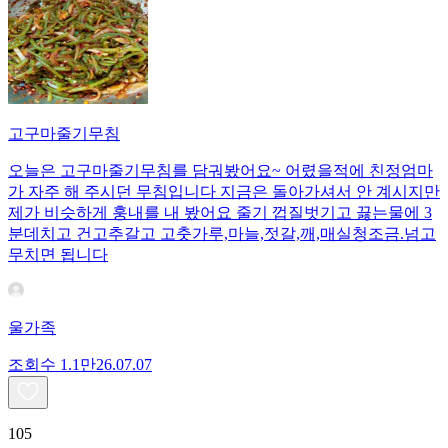
고구마줄기무침
오늘은 고구마줄기무침를 담궈봤어요~ 어렸을적에 친정엄마
가 자주 해 주시던 무침입니다 지금은 돌아가셔서 안 계시지만
제가 비슷하게 훙내를 내 봤어요 줄기 껍질벗기고 끓는물에 3
분데치고 건고추갈고 고춧가루,마늘,젓갈,깨,매실청조금.넘고
무치면 됩니다
울가족
조회수
1.1만
26.07.07
105