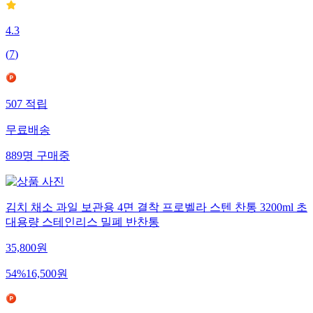
4.3
(
7
)
507
적립
무료배송
889
명
구매중
김치 채소 과일 보관용 4면 결착 프로벨라 스텐 찬통 3200ml 초
대용량 스테인리스 밀폐 반찬통
35,800
원
54
%
16,500
원