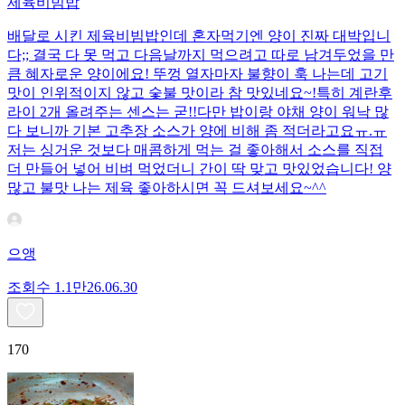
제육비빔밥
배달로 시킨 제육비빔밥인데 혼자먹기엔 양이 진짜 대박입니
다;; 결국 다 못 먹고 다음날까지 먹으려고 따로 남겨두었을 만
큼 혜자로운 양이에요! 뚜껑 열자마자 불향이 훅 나는데 고기
맛이 인위적이지 않고 숯불 맛이라 참 맛있네요~!특히 계란후
라이 2개 올려주는 센스는 굳!! ​다만 밥이랑 야채 양이 워낙 많
다 보니까 기본 고추장 소스가 양에 비해 좀 적더라고요ㅠ.ㅠ
저는 싱거운 것보다 매콤하게 먹는 걸 좋아해서 소스를 직접
더 만들어 넣어 비벼 먹었더니 간이 딱 맞고 맛있었습니다! 양
많고 불맛 나는 제육 좋아하시면 꼭 드셔보세요~^^
으앵
조회수
1.1만
26.06.30
170