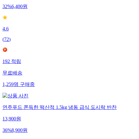
32
%
6,400
원
4.6
(
72
)
192
적립
무료배송
1,259
명
구매중
연주푸드 쫀득한 떡산적 1.5kg 냉동 급식 도시락 반찬
13,900
원
36
%
8,900
원