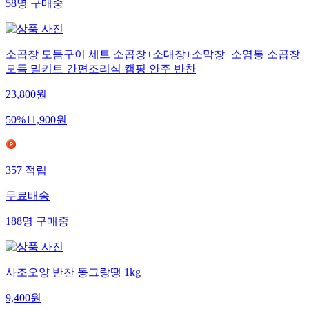
58
명
구매중
소곱창 모듬구이 세트 소곱창+소대창+소막창+소염통 소곱창
모듬 밀키트 간편조리식 캠핑 안주 반찬
23,800
원
50
%
11,900
원
357
적립
무료배송
188
명
구매중
사조오양 반찬 동그랑땡 1kg
9,400
원