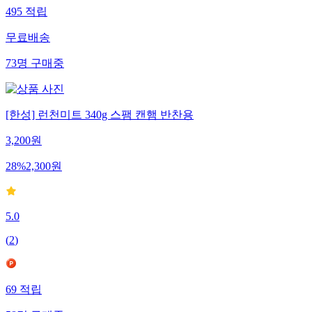
495
적립
무료배송
73
명
구매중
[한성] 런천미트 340g 스팸 캔햄 반찬용
3,200
원
28
%
2,300
원
5.0
(
2
)
69
적립