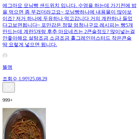
에그마요 모닝빵 샌드위치 입니다. 수영을 하는데 가기전에 밥
을 먹으면 좀 무겁더라고요~ 모닝빵하나에 내용물이 많아보
이죠? 저거 하나에 두유하나 먹고갑니다 거의 계란하나 들었
다고보면됩니다~ 포만감은 정말 엄청나구요 레시피는 빵5개
만드는데 계란5개랑 후추 마요네즈는 2큰술정도? 많이넣는걸
안좋아해요 설탕조금 소금조금 홀그레인머스터드 작은큰술
딱 요렇게 넣으면 됩니다.
똘맹
조회수
1.9만
25.08.29
999+