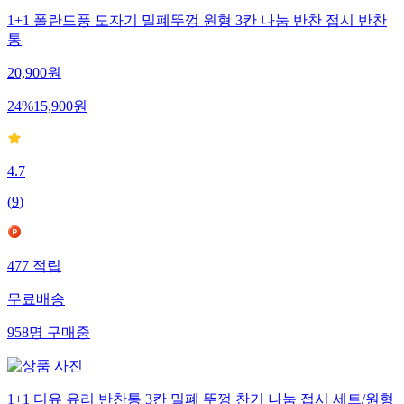
1+1 폴란드풍 도자기 밀폐뚜껑 원형 3칸 나눔 반찬 접시 반찬
통
20,900
원
24
%
15,900
원
4.7
(
9
)
477
적립
무료배송
958
명
구매중