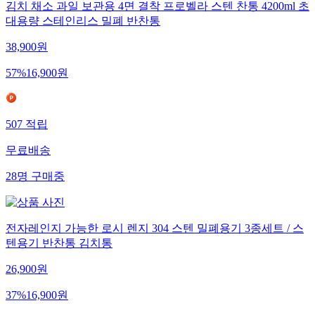
김치 채소 과일 보관용 4면 결착 프로벨라 스텐 찬통 4200ml 초
대용량 스테인리스 밀폐 반찬통
38,900
원
57
%
16,900
원
507
적립
무료배송
28
명
구매중
전자레인지 가능한 로시 렌지 304 스텐 밀폐용기 3종세트 / 스
텐용기 반찬통 김치통
26,900
원
37
%
16,900
원