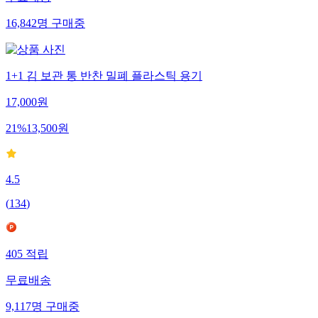
무료배송
16,842
명
구매중
1+1 김 보관 통 반찬 밀폐 플라스틱 용기
17,000
원
21
%
13,500
원
4.5
(
134
)
405
적립
무료배송
9,117
명
구매중