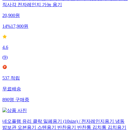
1+1 디유 유리 반찬통 3칸 밀폐 뚜껑 찬기 나눔 접시 세트/원형
직사각 전자레인지 가능 용기
20,900
원
14
%
17,900
원
4.6
(
9
)
537
적립
무료배송
890
명
구매중
네오플램 유리 클락 밀폐용기 (10size) / 전자레인지용기 냉동
밥보관 오븐용기 스텐용기 반찬용기 반찬통 김치통 김치용기