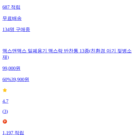
687
적립
무료배송
134
명
구매중
맥스앤맥스 밀폐용기 맥스락 반찬통 13종(친환경 아기 젖병소
재)
99,000
원
60
%
39,900
원
4.7
(
3
)
1,197
적립