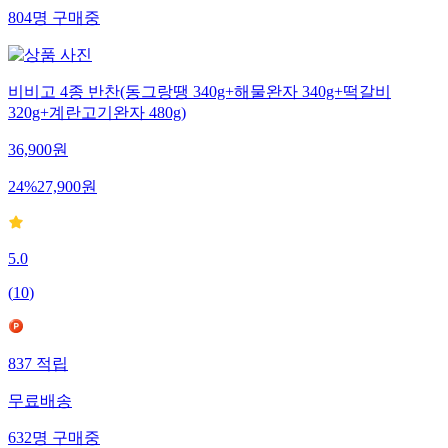
804
명
구매중
비비고 4종 반찬(동그랑땡 340g+해물완자 340g+떡갈비
320g+계란고기완자 480g)
36,900
원
24
%
27,900
원
5.0
(
10
)
837
적립
무료배송
632
명
구매중