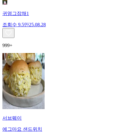
귀염그잡채1
조회수
9.5만
25.08.28
999+
서브웨이
에그마요 샌드위치