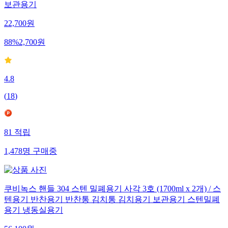
보관용기
22,700
원
88
%
2,700
원
4.8
(
18
)
81
적립
1,478
명
구매중
쿠비녹스 핸들 304 스텐 밀폐용기 사각 3호 (1700ml x 2개) / 스
텐용기 반찬용기 반찬통 김치통 김치용기 보관용기 스텐밀폐
용기 냉동실용기