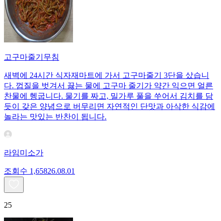
고구마줄기무침
새벽에 24시간 식자재마트에 가서 고구마줄기 3단을 샀습니
다. 껍질을 벗겨서 끓는 물에 고구마 줄기가 약간 익으면 얼른
찬물에 헹굽니다. 물기를 짜고, 밀가루 풀을 쑤어서 김치를 담
듯이 갖은 양념으로 버무리면 자연적인 단맛과 아삭한 식감에
놀라는 맛있는 반찬이 됩니다.
라임미소가
조회수
1,658
26.08.01
25