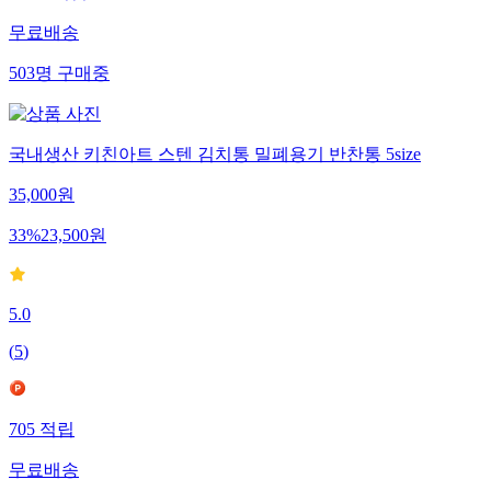
무료배송
503
명
구매중
국내생산 키친아트 스텐 김치통 밀폐용기 반찬통 5size
35,000
원
33
%
23,500
원
5.0
(
5
)
705
적립
무료배송