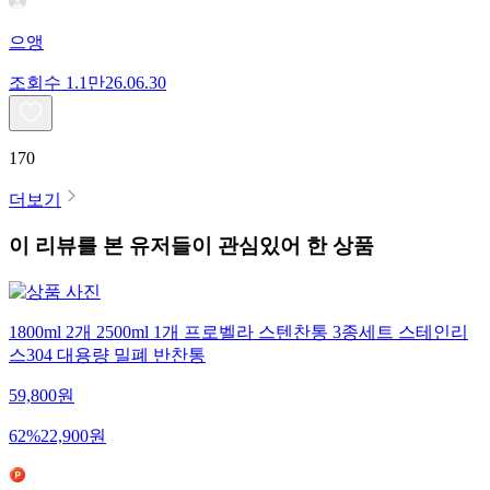
으앵
조회수
1.1만
26.06.30
170
더보기
이 리뷰를 본 유저들이 관심있어 한 상품
1800ml 2개 2500ml 1개 프로벨라 스텐찬통 3종세트 스테인리
스304 대용량 밀폐 반찬통
59,800
원
62
%
22,900
원