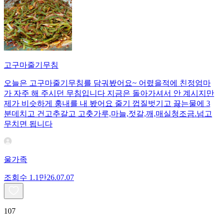
고구마줄기무침
오늘은 고구마줄기무침를 담궈봤어요~ 어렸을적에 친정엄마
가 자주 해 주시던 무침입니다 지금은 돌아가셔서 안 계시지만
제가 비슷하게 훙내를 내 봤어요 줄기 껍질벗기고 끓는물에 3
분데치고 건고추갈고 고춧가루,마늘,젓갈,깨,매실청조금.넘고
무치면 됩니다
울가족
조회수
1.1만
26.07.07
107