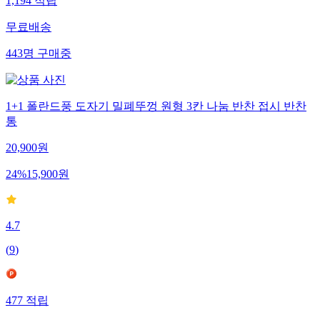
1,194
적립
무료배송
443
명
구매중
1+1 폴란드풍 도자기 밀폐뚜껑 원형 3칸 나눔 반찬 접시 반찬
통
20,900
원
24
%
15,900
원
4.7
(
9
)
477
적립