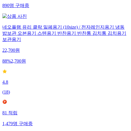
890
명
구매중
네오플램 유리 클락 밀폐용기 (10size) / 전자레인지용기 냉동
밥보관 오븐용기 스텐용기 반찬용기 반찬통 김치통 김치용기
보관용기
22,700
원
88
%
2,700
원
4.8
(
18
)
81
적립
1,479
명
구매중