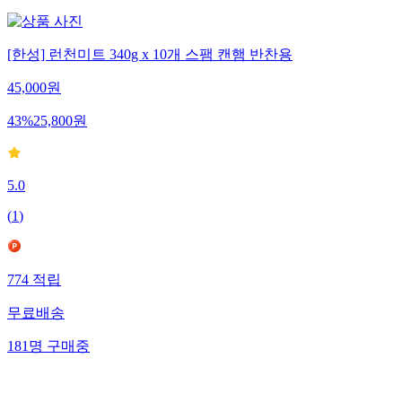
[한성] 런천미트 340g x 10개 스팸 캔햄 반찬용
45,000
원
43
%
25,800
원
5.0
(
1
)
774
적립
무료배송
181
명
구매중