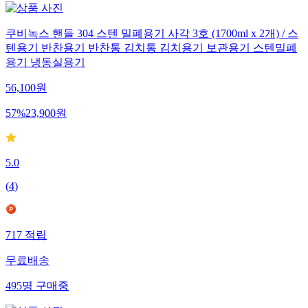
쿠비녹스 핸들 304 스텐 밀폐용기 사각 3호 (1700ml x 2개) / 스
텐용기 반찬용기 반찬통 김치통 김치용기 보관용기 스텐밀폐
용기 냉동실용기
56,100
원
57
%
23,900
원
5.0
(
4
)
717
적립
무료배송
495
명
구매중