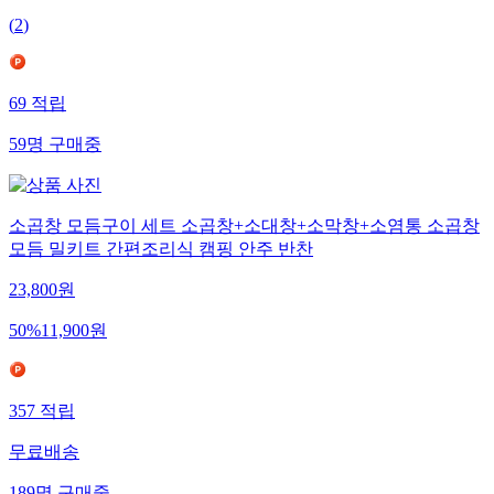
(
2
)
69
적립
59
명
구매중
소곱창 모듬구이 세트 소곱창+소대창+소막창+소염통 소곱창
모듬 밀키트 간편조리식 캠핑 안주 반찬
23,800
원
50
%
11,900
원
357
적립
무료배송