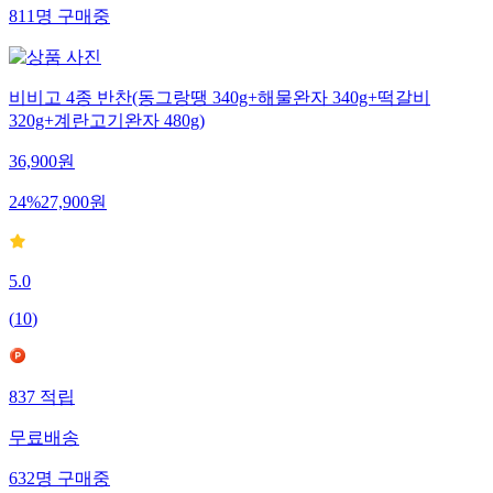
811
명
구매중
비비고 4종 반찬(동그랑땡 340g+해물완자 340g+떡갈비
320g+계란고기완자 480g)
36,900
원
24
%
27,900
원
5.0
(
10
)
837
적립
무료배송
632
명
구매중