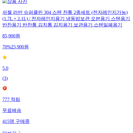
쉬젤 러반 슈퍼클린 304 스텐 찬통 2종세트 (전자레인지가능)
(1.7L + 2.1L) / 전자레인지용기 냉동밥보관 오븐용기 스텐용기
반찬용기 반찬통 김치통 김치용기 보관용기 스텐밀폐용기
85,900
원
70
%
25,900
원
5.0
(
3
)
777
적립
무료배송
415
명
구매중