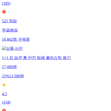
(
185
)
525
적립
무료배송
16,842
명
구매중
1+1 김 보관 통 반찬 밀폐 플라스틱 용기
17,000
원
21
%
13,500
원
4.5
(
134
)