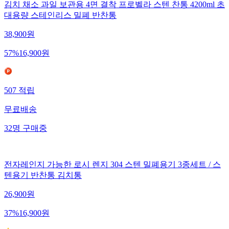
김치 채소 과일 보관용 4면 결착 프로벨라 스텐 찬통 4200ml 초
대용량 스테인리스 밀폐 반찬통
38,900
원
57
%
16,900
원
507
적립
무료배송
32
명
구매중
전자레인지 가능한 로시 렌지 304 스텐 밀폐용기 3종세트 / 스
텐용기 반찬통 김치통
26,900
원
37
%
16,900
원