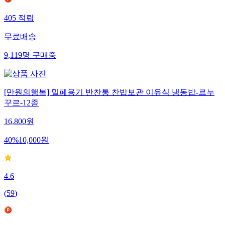
405
적립
무료배송
9,119
명
구매중
[만원의행복] 밀페용기 반찬통 찬밥보관 이유식 냉동밥-르누
꾸르-12종
16,800
원
40
%
10,000
원
4.6
(
59
)