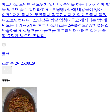
에그마요 모닝빵 샌드위치 입니다. 수영을 하는데 가기전에 밥
을 먹으면 좀 무겁더라고요~ 모닝빵하나에 내용물이 많아보
이죠? 저거 하나에 두유하나 먹고갑니다 거의 계란하나 들었
다고보면됩니다~ 포만감은 정말 엄청나구요 레시피는 빵5개
만드는데 계란5개랑 후추 마요네즈는 2큰술정도? 많이넣는걸
안좋아해요 설탕조금 소금조금 홀그레인머스터드 작은큰술
딱 요렇게 넣으면 됩니다.
똘맹
조회수
2만
25.08.29
999+