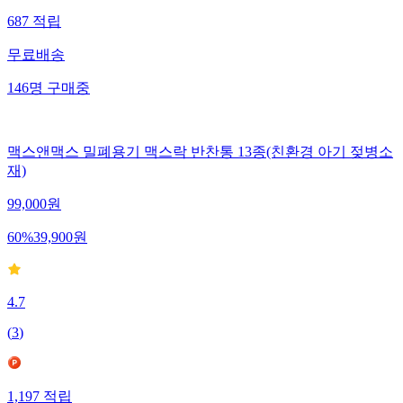
687
적립
무료배송
146
명
구매중
맥스앤맥스 밀폐용기 맥스락 반찬통 13종(친환경 아기 젖병소
재)
99,000
원
60
%
39,900
원
4.7
(
3
)
1,197
적립