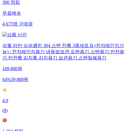
300
적립
무료배송
4,675
명
구매중
쉬젤 러반 슈퍼클린 304 스텐 찬통 3종세트 B (전자레인지가
능) / 전자레인지용기 냉동밥보관 오븐용기 스텐용기 반찬용
기 반찬통 김치통 김치용기 보관용기 스텐밀폐용기
109,800
원
64
%
39,800
원
4.9
(
8
)