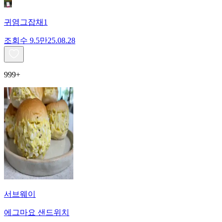
귀염그잡채1
조회수
9.5만
25.08.28
999+
서브웨이
에그마요 샌드위치