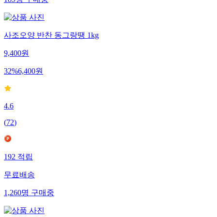
189
명
구매중
사조오양 반찬 동그랑땡 1kg
9,400
원
32
%
6,400
원
4.6
(
72
)
192
적립
무료배송
1,260
명
구매중