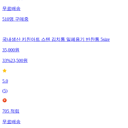
무료배송
510
명
구매중
국내생산 키친아트 스텐 김치통 밀폐용기 반찬통 5size
35,000
원
33
%
23,500
원
5.0
(
5
)
705
적립
무료배송