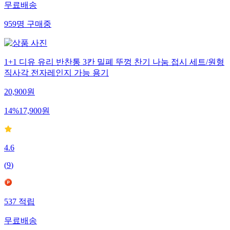
무료배송
959
명
구매중
1+1 디유 유리 반찬통 3칸 밀폐 뚜껑 찬기 나눔 접시 세트/원형
직사각 전자레인지 가능 용기
20,900
원
14
%
17,900
원
4.6
(
9
)
537
적립
무료배송