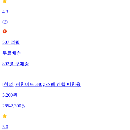
4.3
(
7
)
507
적립
무료배송
892
명
구매중
[한성] 런천미트 340g 스팸 캔햄 반찬용
3,200
원
28
%
2,300
원
5.0