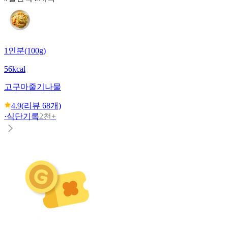
1인분(100g)
56kcal
고구마줄기나물
4.9
(리뷰
68
개)
·
식단기록
2천+