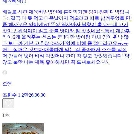
제육비빔밥
배달로 시킨 제육비빔밥인데 혼자먹기엔 양이 진짜 대박입니
다;; 결국 다 못 먹고 다음날까지 먹으려고 따로 남겨두었을 만
큼 혜자로운 양이에요! 뚜껑 열자마자 불향이 훅 나는데 고기
맛이 인위적이지 않고 숯불 맛이라 참 맛있네요~!특히 계란후
라이 2개 올려주는 센스는 굳!! ​다만 밥이랑 야채 양이 워낙 많
다 보니까 기본 고추장 소스가 양에 비해 좀 적더라고요ㅠ.ㅠ
저는 싱거운 것보다 매콤하게 먹는 걸 좋아해서 소스를 직접
더 만들어 넣어 비벼 먹었더니 간이 딱 맞고 맛있었습니다! 양
많고 불맛 나는 제육 좋아하시면 꼭 드셔보세요~^^
으앵
조회수
1.2만
26.06.30
175