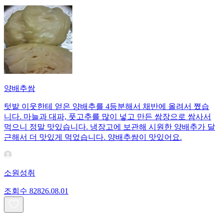
양배추쌈
텃밭 이웃한테 얻은 양배추를 4등분해서 채반에 올려서 쪘습
니다. 마늘과 대파, 풋고추를 많이 넣고 만든 쌈장으로 쌈사서
먹으니 정말 맛있습니다. 냉장고에 보관해 시원한 양배추가 달
근해서 더 맛있게 먹었습니다. 양배추쌈이 맛있어요.
소원성취
조회수
828
26.08.01