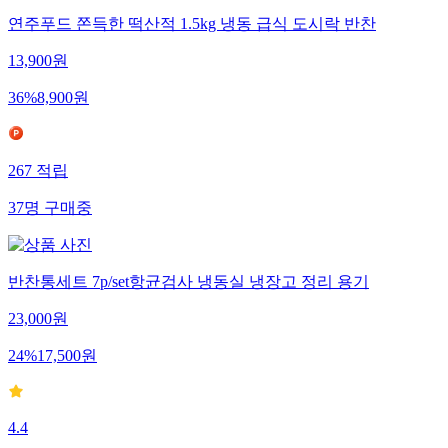
연주푸드 쫀득한 떡산적 1.5kg 냉동 급식 도시락 반찬
13,900
원
36
%
8,900
원
267
적립
37
명
구매중
반찬통세트 7p/set항균검사 냉동실 냉장고 정리 용기
23,000
원
24
%
17,500
원
4.4