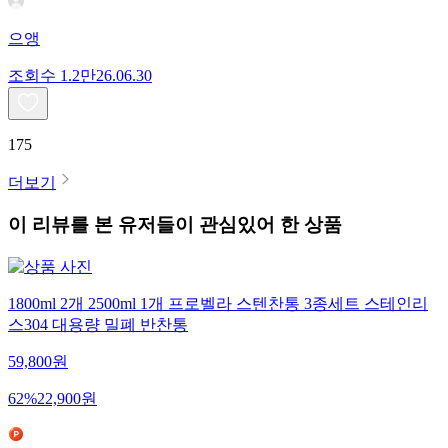
으앵
조회수
1.2만
26.06.30
175
더보기
이 리뷰를 본 유저들이 관심있어 한 상품
1800ml 2개 2500ml 1개 프로벨라 스텐찬통 3종세트 스테인리
스304 대용량 밀폐 반찬통
59,800
원
62
%
22,900
원