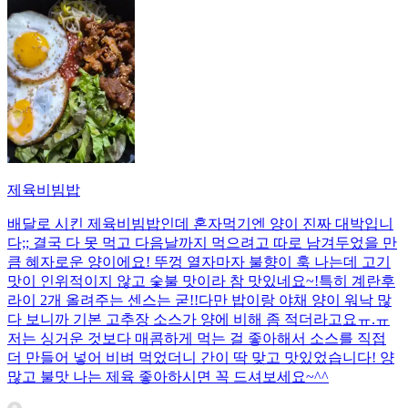
제육비빔밥
배달로 시킨 제육비빔밥인데 혼자먹기엔 양이 진짜 대박입니
다;; 결국 다 못 먹고 다음날까지 먹으려고 따로 남겨두었을 만
큼 혜자로운 양이에요! 뚜껑 열자마자 불향이 훅 나는데 고기
맛이 인위적이지 않고 숯불 맛이라 참 맛있네요~!특히 계란후
라이 2개 올려주는 센스는 굳!! ​다만 밥이랑 야채 양이 워낙 많
다 보니까 기본 고추장 소스가 양에 비해 좀 적더라고요ㅠ.ㅠ
저는 싱거운 것보다 매콤하게 먹는 걸 좋아해서 소스를 직접
더 만들어 넣어 비벼 먹었더니 간이 딱 맞고 맛있었습니다! 양
많고 불맛 나는 제육 좋아하시면 꼭 드셔보세요~^^