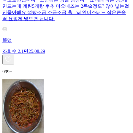
만드는데 계란5개랑 후추 마요네즈는 2큰술정도? 많이넣는걸
안좋아해요 설탕조금 소금조금 홀그레인머스터드 작은큰술
딱 요렇게 넣으면 됩니다.
똘맹
조회수
2.1만
25.08.29
999+