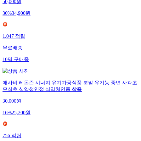
50,000
원
30
%
34,900
원
1,047
적립
무료배송
10
명
구매중
애사비 레몬즙 시너지 유기가공식품 분말 유기농 중년 사과초
모식초 식약청인정 식약처인증 착즙
30,000
원
16
%
25,200
원
756
적립