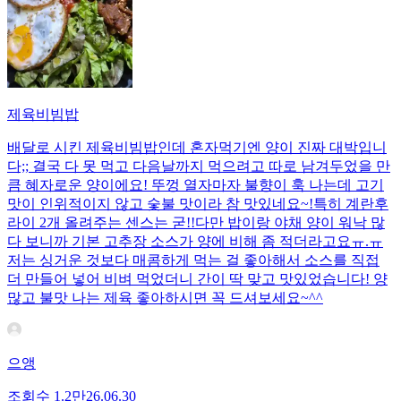
제육비빔밥
배달로 시킨 제육비빔밥인데 혼자먹기엔 양이 진짜 대박입니
다;; 결국 다 못 먹고 다음날까지 먹으려고 따로 남겨두었을 만
큼 혜자로운 양이에요! 뚜껑 열자마자 불향이 훅 나는데 고기
맛이 인위적이지 않고 숯불 맛이라 참 맛있네요~!특히 계란후
라이 2개 올려주는 센스는 굳!! ​다만 밥이랑 야채 양이 워낙 많
다 보니까 기본 고추장 소스가 양에 비해 좀 적더라고요ㅠ.ㅠ
저는 싱거운 것보다 매콤하게 먹는 걸 좋아해서 소스를 직접
더 만들어 넣어 비벼 먹었더니 간이 딱 맞고 맛있었습니다! 양
많고 불맛 나는 제육 좋아하시면 꼭 드셔보세요~^^
으앵
조회수
1.2만
26.06.30