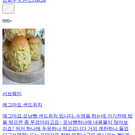
조회수
9.5만
25.08.28
999+
서브웨이
에그마요 샌드위치
에그마요 모닝빵 샌드위치 입니다. 수영을 하는데 가기전에 밥
을 먹으면 좀 무겁더라고요~ 모닝빵하나에 내용물이 많아보
이죠? 저거 하나에 두유하나 먹고갑니다 거의 계란하나 들었
다고보면됩니다~ 포만감은 정말 엄청나구요 레시피는 빵5개