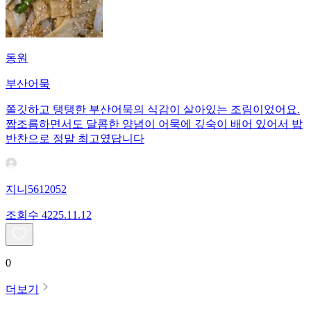
동원
부산어묵
쫄깃하고 탱탱한 부산어묵의 식감이 살아있는 조림이었어요.
짭조름하면서도 달콤한 양념이 어묵에 깊숙이 배어 있어서 밥
반찬으로 정말 최고였답니다
지니5612052
조회수
42
25.11.12
0
더보기