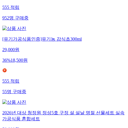
555
적립
952
명
구매중
[유기가공식품인증]유기농 감식초300ml
29,000
원
36
%
18,500
원
555
적립
55
명
구매중
2026년 대상 청정원 정성5호 구정 설 설날 명절 선물세트 실속
가공식품 혼합세트