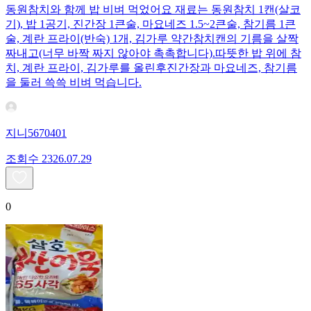
동원참치와 함께 밥 비벼 먹었어요 재료는 동원참치 1캔(살코
기), 밥 1공기, 진간장 1큰술, 마요네즈 1.5~2큰술, 참기름 1큰
술, 계란 프라이(반숙) 1개, 김가루 약간 ​참치캔의 기름을 살짝
짜내고(너무 바짝 짜지 않아야 촉촉합니다). ​따뜻한 밥 위에 참
치, 계란 프라이, 김가루를 올린후 ​진간장과 마요네즈, 참기름
을 둘러 쓱쓱 비벼 먹습니다.
지니5670401
조회수
23
26.07.29
0