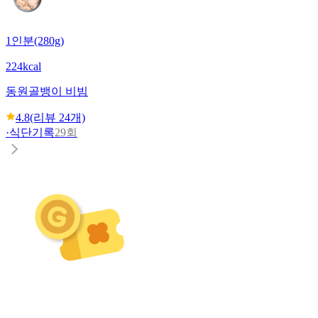
1인분(280g)
224kcal
동원
골뱅이 비빔
4.8
(리뷰
24
개)
·
식단기록
29회