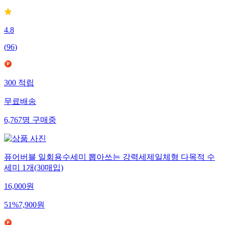
4.8
(
96
)
300
적립
무료배송
6,767
명
구매중
퓨어버블 일회용수세미 뽑아쓰는 강력세제일체형 다목적 수
세미 1개(30매입)
16,000
원
51
%
7,900
원