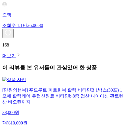
으앵
조회수
1.1만
26.06.30
168
더보기
이 리뷰를 본 유저들이 관심있어 한 상품
[만원의행복] 푸드루트 피로회복 활력 비타민B 1박스(30포) 1
포에 활력케어 유럽산원료 비타민b 8종 엽산 나이아신 판토텐
산 비오틴까지
38,000
원
74
%
10,000
원