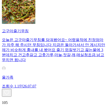
고구마줄기무침
오늘은 고구마줄기무침를 담궈봤어요~ 어렸을적에 친정엄마
가 자주 해 주시던 무침입니다 지금은 돌아가셔서 안 계시지만
제가 비슷하게 훙내를 내 봤어요 줄기 껍질벗기고 끓는물에 3
분데치고 건고추갈고 고춧가루,마늘,젓갈,깨,매실청조금.넘고
무치면 됩니다
울가족
조회수
1.1만
26.07.07
105