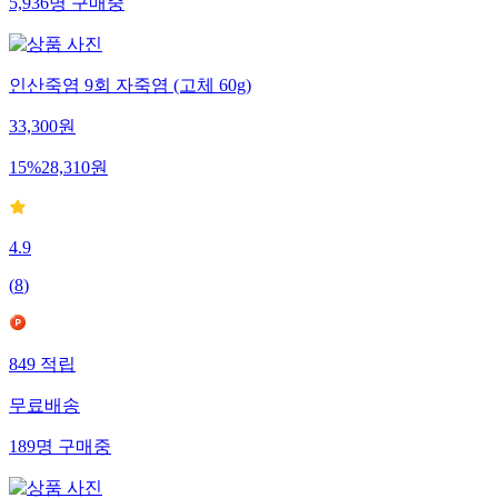
5,936
명
구매중
인산죽염 9회 자죽염 (고체 60g)
33,300
원
15
%
28,310
원
4.9
(
8
)
849
적립
무료배송
189
명
구매중