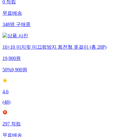
0
적립
무료배송
348
명
구매중
10+10 이지핏 미끄럼방지 회전형 옷걸이 (총 20P)
19,900
원
50
%
9,900
원
4.6
(
48
)
297
적립
무료배송