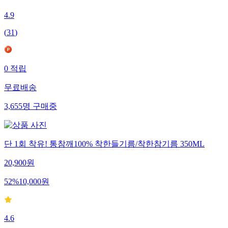
4.9
(
31
)
0
적립
무료배송
3,655
명
구매중
단 1회 착유! 통참깨100% 착한들기름/착한참기름 350ML
20,900
원
52
%
10,000
원
4.6