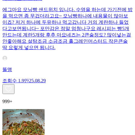
에그마요 모닝빵 샌드위치 입니다. 수영을 하는데 가기전에 밥
을 먹으면 좀 무겁더라고요~ 모닝빵하나에 내용물이 많아보
이죠? 저거 하나에 두유하나 먹고갑니다 거의 계란하나 들었
다고보면됩니다~ 포만감은 정말 엄청나구요 레시피는 빵5개
만드는데 계란5개랑 후추 마요네즈는 2큰술정도? 많이넣는걸
안좋아해요 설탕조금 소금조금 홀그레인머스터드 작은큰술
딱 요렇게 넣으면 됩니다.
똘맹
조회수
1.9만
25.08.29
999+