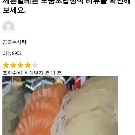
세븐일레븐 모둠초밥정식 리뷰를 확인해
보세요.
꿈굽는사람
리뷰9952
조회수 61
작성일자 25.11.25