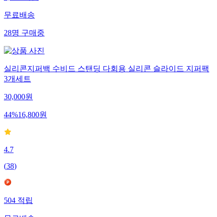
무료배송
28
명
구매중
실리콘지퍼백 수비드 스탠딩 다회용 실리콘 슬라이드 지퍼팩
3개세트
30,000
원
44
%
16,800
원
4.7
(
38
)
504
적립