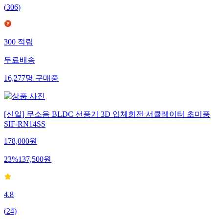
(
306
)
300
적립
무료배송
16,277
명
구매중
[신일] 무소음 BLDC 선풍기 3D 입체회전 서큘레이터 초미풍
SIF-RN14SS
178,000
원
23
%
137,500
원
4.8
(
24
)