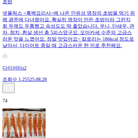
초밥
넷플릭스 <흑백요리사>에 나온 안유성 명장의 초밥을 먹기 위
해 광주에 다녀왔어요. 확실히 명장이 만든 초밥이라 그런지
회 두께도 두툼했고 숙성도도 딱 좋았습니다. 우니, 단새우, 관
자, 참치, 흰살 생선 총 5피스였구요. 오마카세 수준의 고급스
러운 맛을 느꼈어요. 정말 맛있어요~ 칼로리는 186kcal 정도로
낮아서, 다이어트 중일 때 고급스러운 한 끼로 추천해요.
다이어터s2
조회수
1,255
25.08.28
74