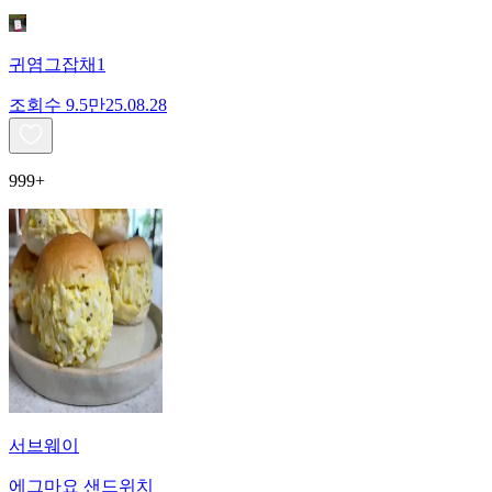
귀염그잡채1
조회수
9.5만
25.08.28
999+
서브웨이
에그마요 샌드위치