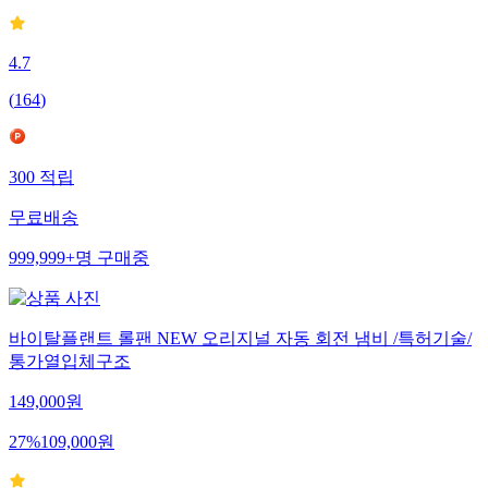
4.7
(
164
)
300
적립
무료배송
999,999+
명
구매중
바이탈플랜트 롤팬 NEW 오리지널 자동 회전 냄비 /특허기술/
통가열입체구조
149,000
원
27
%
109,000
원