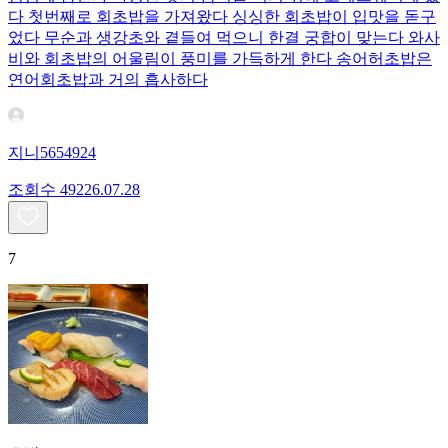
다 첫번째로 회초밥을 가져왔다 싱싱한 회초밥이 입맛을 돋구
었다 무순과 생강초와 곁들여 먹으니 한결 궁합이 맞는다 와사
비와 회초밥의 어울림이 풍미를 가득하게 한다 송어허초밥은
연어회초밥과 거의 흡사하다
지니5654924
조회수
492
26.07.28
7