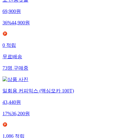
69,900
원
36
%
44,900
원
0
적립
무료배송
73
명
구매중
일회용 커피믹스 (맥심모카 100T)
43,440
원
17
%
36,200
원
1,086
적립