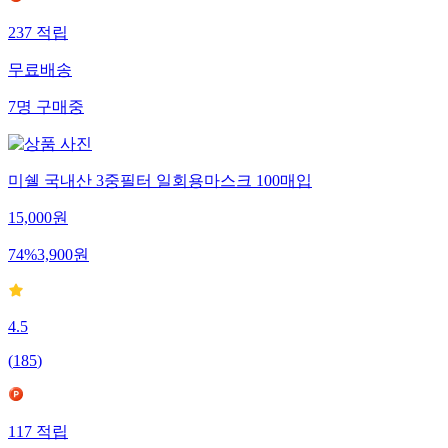
237
적립
무료배송
7
명
구매중
미쉘 국내산 3중필터 일회용마스크 100매입
15,000
원
74
%
3,900
원
4.5
(
185
)
117
적립