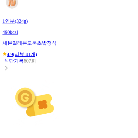
1인분(324g)
490kcal
세븐일레븐
모둠초밥정식
4.9
(리뷰
41
개)
·
식단기록
607회