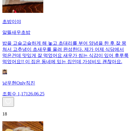
초밥이야
알뜰새우초밥
밥을 고슬고슬하게 해 놓고 초대리를 부어 양념을 한 후 잘 뭉
쳐서 고추냉이 초새우를 올려 완성한다. 제가 어제 식당에서
먹은건데 맛있게 잘 먹었어요 새우가 씹는 식감이 있어 후루룩
먹었어요!! 이 집은 동네에 있는 집인데 가성비도 괜찮아요.
남우현Only직진
조회수
1,171
26.06.25
18