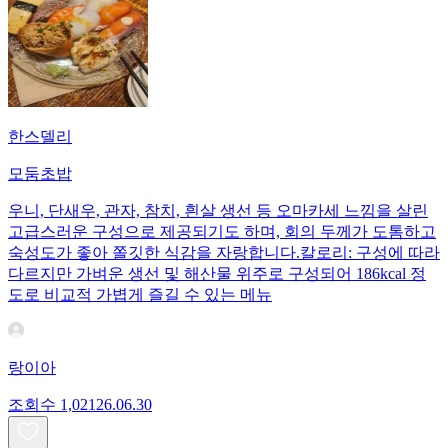
한스델리
모둠초밥
우니, 단새우, 관자, 참치, 흰살 생선 등 오마카세 느낌을 살린
고급스러운 구성으로 제공되기도 하며, 회의 두께가 도톰하고
숙성도가 좋아 쫄깃한 식감을 자랑합니다.칼로리: 구성에 따라
다르지만 가벼운 생선 및 해산물 위주로 구성되어 186kcal 정
도로 비교적 가볍게 즐길 수 있는 메뉴
랑이아
조회수
1,021
26.06.30