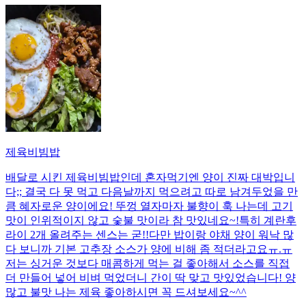
제육비빔밥
배달로 시킨 제육비빔밥인데 혼자먹기엔 양이 진짜 대박입니
다;; 결국 다 못 먹고 다음날까지 먹으려고 따로 남겨두었을 만
큼 혜자로운 양이에요! 뚜껑 열자마자 불향이 훅 나는데 고기
맛이 인위적이지 않고 숯불 맛이라 참 맛있네요~!특히 계란후
라이 2개 올려주는 센스는 굳!! ​다만 밥이랑 야채 양이 워낙 많
다 보니까 기본 고추장 소스가 양에 비해 좀 적더라고요ㅠ.ㅠ
저는 싱거운 것보다 매콤하게 먹는 걸 좋아해서 소스를 직접
더 만들어 넣어 비벼 먹었더니 간이 딱 맞고 맛있었습니다! 양
많고 불맛 나는 제육 좋아하시면 꼭 드셔보세요~^^