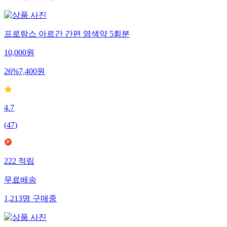
프로랑스 아르간 간편 염색약 5회분
10,000
원
26
%
7,400
원
4.7
(
47
)
222
적립
무료배송
1,213
명
구매중