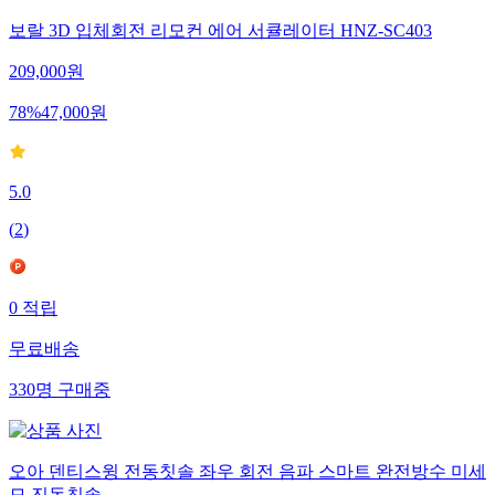
보랄 3D 입체회전 리모컨 에어 서큘레이터 HNZ-SC403
209,000
원
78
%
47,000
원
5.0
(
2
)
0
적립
무료배송
330
명
구매중
오아 덴티스윙 전동칫솔 좌우 회전 음파 스마트 완전방수 미세
모 진동칫솔