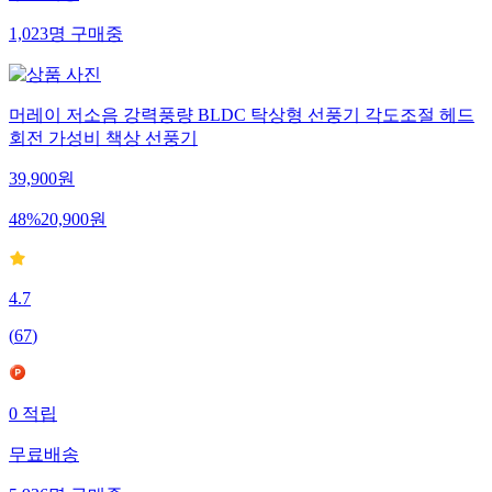
1,023
명
구매중
머레이 저소음 강력풍량 BLDC 탁상형 선풍기 각도조절 헤드
회전 가성비 책상 선풍기
39,900
원
48
%
20,900
원
4.7
(
67
)
0
적립
무료배송