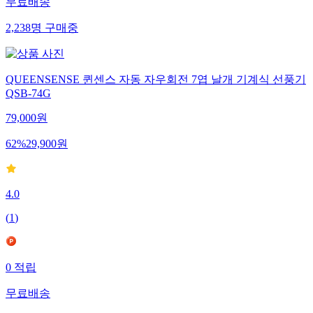
무료배송
2,238
명
구매중
QUEENSENSE 퀸센스 자동 자우회전 7엽 날개 기계식 선풍기
QSB-74G
79,000
원
62
%
29,900
원
4.0
(
1
)
0
적립
무료배송