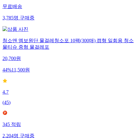
무료배송
3,785
명
구매중
청소앤 엠보원단 물걸레청소포 10팩(300매) 캡형 일회용 청소
물티슈 중형 물걸레포
20,700
원
44
%
11,500
원
4.7
(
45
)
345
적립
2,204
명
구매중