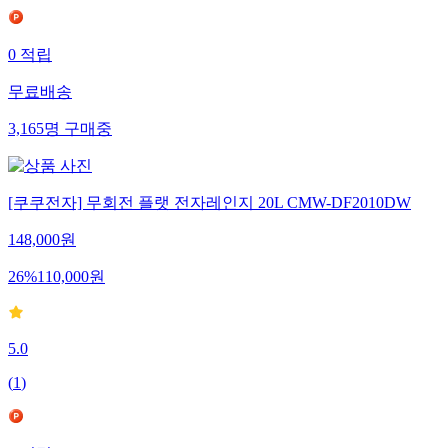
0
적립
무료배송
3,165
명
구매중
[쿠쿠전자] 무회전 플랫 전자레인지 20L CMW-DF2010DW
148,000
원
26
%
110,000
원
5.0
(
1
)