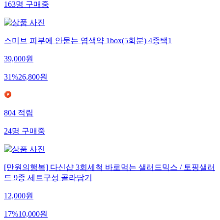
163
명
구매중
스미브 피부에 안묻는 염색약 1box(5회분) 4종택1
39,000
원
31
%
26,800
원
804
적립
24
명
구매중
[만원의행복] 다신샵 3회세척 바로먹는 샐러드믹스 / 토핑샐러
드 9종 세트구성 골라담기
12,000
원
17
%
10,000
원