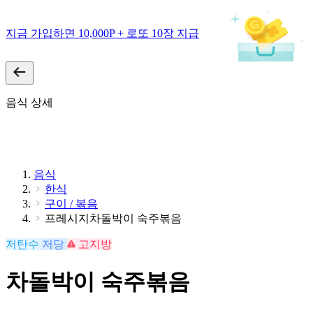
지금 가입하면 10,000P + 로또 10장 지급
음식 상세
음식
한식
구이 / 볶음
프레시지차돌박이 숙주볶음
저탄수
저당
고지방
차돌박이 숙주볶음