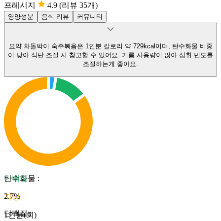
프레시지
4.9
(리뷰 35개)
영양성분
음식 리뷰
커뮤니티
요약
차돌박이 숙주볶음은 1인분 칼로리 약 729kcal이며, 탄수화물 비중
이 낮아 식단 조절 시 참고할 수 있어요.
기름 사용량이 많아 섭취 빈도를
조절하는게 좋아요.
단백질
탄수화물
:
2.7
%
지방
단백질
:
1인분(회)