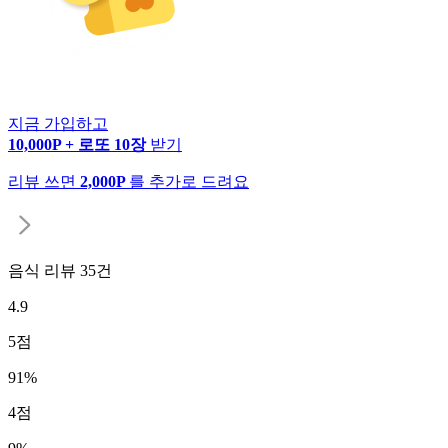
지금 가입하고
10,000P + 로또 10장
받기
리뷰 쓰면
2,000P
를 추가로 드려요
음식 리뷰
35
건
4.9
5
점
91
%
4
점