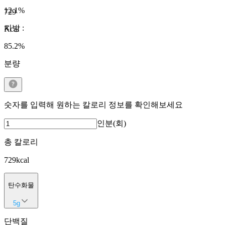
12.1
%
729
지방
:
Kcal
85.2
%
분량
숫자를 입력해 원하는 칼로리 정보를 확인해보세요
인분(회)
총 칼로리
729
kcal
탄수화물
5
g
단백질