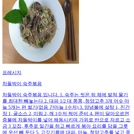
프레시지
차돌박이 숙주볶음
차돌박이 숙주볶음 입니다. 1. 숙주는 씻은 뒤 체에 밭쳐 물기
를 최대한 빼놓는다 2. 대파 1/2 대 쫑쫑, 청양고추 3개 어슷 마
늘 5개는 편 썰기(없음 간마늘 1수저) 3. 양념볼에 설탕 1, 진간
장 1, 굴소스 2, 미림 2, 깨 1수저 썩어 준비 4. 팬이 달아오르면
중불에 차돌박이를 넣어 해동시키며 가위로 반으로 자르고 소
금 3 꼬집, 후추로 밑간을 하고 빠르게 볶아 요리를 담을 그릇
에 우선 빼 둔다 5. 고깃기름에 대파, 마늘, 청양고추를 넣고 중