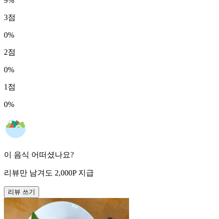
9
%
3
점
0
%
2
점
0
%
1
점
0
%
이 음식 어떠셨나요?
리뷰만 남겨도
2,000
P
지급
리뷰 쓰기