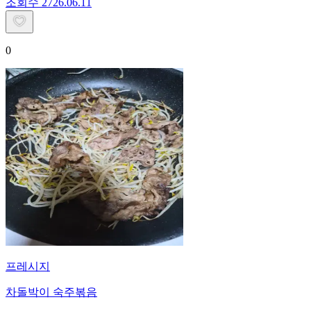
조회수
27
26.06.11
0
프레시지
차돌박이 숙주볶음