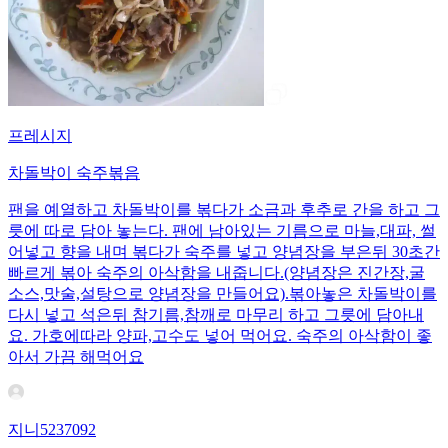
프레시지
차돌박이 숙주볶음
팬을 예열하고 차돌박이를 볶다가 소금과 후추로 간을 하고 그
릇에 따로 담아 놓는다. 팬에 남아있는 기름으로 마늘,대파, 썰
어넣고 향을 내며 볶다가 숙주를 넣고 양념장을 부은뒤 30초간
빠르게 볶아 숙주의 아삭함을 내줍니다.(양념장은 진간장,굴
소스,맛술,설탕으로 양념장을 만들어요).볶아놓은 차돌박이를
다시 넣고 석은뒤 참기름,참깨로 마무리 하고 그릇에 담아내
요. 가호에따라 양파,고수도 넣어 먹어요. 숙주의 아삭함이 좋
아서 가끔 해먹어요
지니5237092