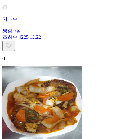
가나슈
평점
5
점
조회수
42
25.12.22
0