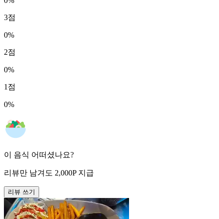
0
%
3
점
0
%
2
점
0
%
1
점
0
%
이 음식 어떠셨나요?
리뷰만 남겨도
2,000
P
지급
리뷰 쓰기