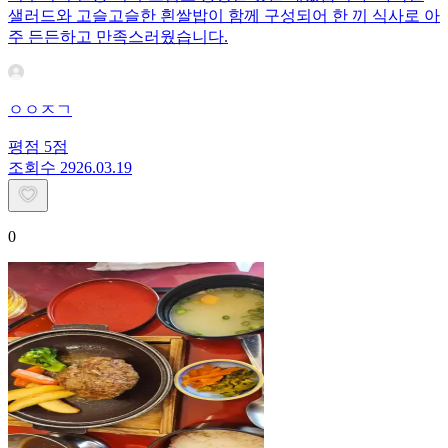
샐러드와 고슬고슬한 흰쌀밥이 함께 구성되어 한 끼 식사로 아
주 든든하고 만족스러웠습니다.
ㅇㅇㅈㄱ
평점
5
점
조회수
29
26.03.19
0