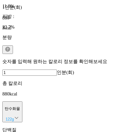
11.8
%
1인분(회)
지방
:
880
32.7
%
Kcal
분량
숫자를 입력해 원하는 칼로리 정보를 확인해보세요
인분(회)
총 칼로리
880
kcal
탄수화물
122
g
단백질