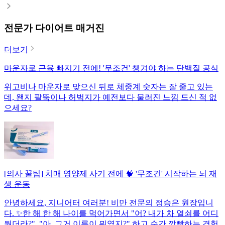
전문가 다이어트 매거진
더보기
마운자로 근육 빠지기 전에! '무조건' 챙겨야 하는 단백질 공식
위고비나 마운자로 맞으신 뒤로 체중계 숫자는 잘 줄고 있는
데, 왠지 팔뚝이나 허벅지가 예전보다 물러진 느낌 드신 적 없
으세요?
[의사 꿀팁] 치매 영양제 사기 전에 🧠 '무조건' 시작하는 뇌 재
생 운동
안녕하세요, 지니어터 여러분! 비만 전문의 정승은 원장입니
다. ✨한 해 한 해 나이를 먹어가면서 "어? 내가 차 열쇠를 어디
뒀더라?", "아, 그거 이름이 뭐였지?" 하고 순간 깜빡하는 경험,