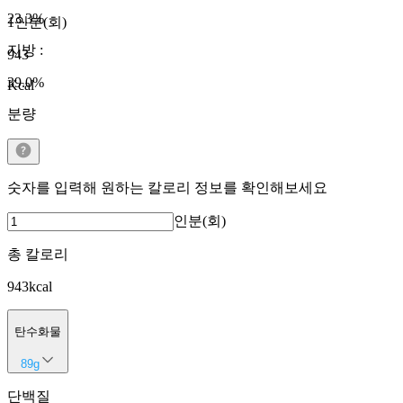
23.3
%
1인분(회)
지방
:
943
39.0
%
Kcal
분량
숫자를 입력해 원하는 칼로리 정보를 확인해보세요
인분(회)
총 칼로리
943
kcal
탄수화물
89
g
단백질