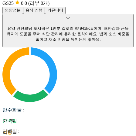
GS25
0.0
(리뷰 0개)
영양성분
음식 리뷰
커뮤니티
요약
완전크닭 도시락은 1인분 칼로리 약 943kcal이며, 포만감과 근육
유지에 도움을 주어 식단 관리에 유리한 음식이에요.
밥과 소스 비중을
줄이고 채소 비중을 높이는게 좋아요.
탄수화물
탄수화물
:
37.7
%
단백질
단백질
:
지방