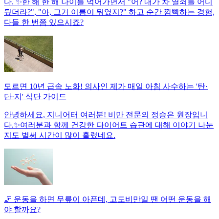
다. ✨한 해 한 해 나이를 먹어가면서 "어? 내가 차 열쇠를 어디
뒀더라?", "아, 그거 이름이 뭐였지?" 하고 순간 깜빡하는 경험,
다들 한 번쯤 있으시죠?
모르면 10년 급속 노화! 의사인 제가 매일 아침 사수하는 '탄·
단·지' 식단 가이드
안녕하세요, 지니어터 여러분! 비만 전문의 정승은 원장입니
다.✨여러분과 함께 건강한 다이어트 습관에 대해 이야기 나눈
지도 벌써 시간이 많이 흘렀네요.
🦵 운동을 하면 무릎이 아픈데, 고도비만일 땐 어떤 운동을 해
야 할까요?