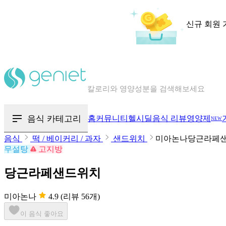
신규 회원 
칼로리와 영양성분을 검색해보세요
혈당 · 다이어트 음식 검색해보세요
음식 카테고리
홈
커뮤니티
헬시딜
음식 리뷰
영양제
NEW
음식 · 영양제 리뷰를 찾아보세요
음식
떡 / 베이커리 / 과자
샌드위치
미아논나당근라페
무설탕
고지방
당근라페샌드위치
미아논나
4.9
(리뷰 56개)
이 음식 좋아요