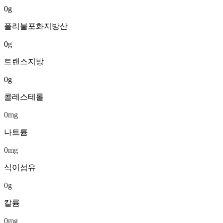
0
g
폴리불포화지방산
0
g
트랜스지방
0
g
콜레스테롤
0
mg
나트륨
0
mg
식이섬유
0
g
칼륨
0
mg