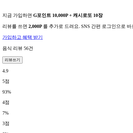
지금 가입하면
G포인트 10,000P + 캐시로또 10장
리뷰를 쓰면
2,000P
를 추가로 드려요. SNS 간편 로그인으로 
가입하고 혜택 받기
음식 리뷰
56
건
리뷰쓰기
4.9
5
점
93
%
4
점
7
%
3
점