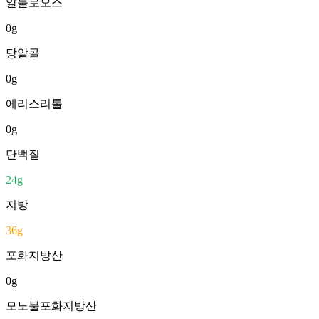
알룰로오스
0
g
당알콜
0
g
에리스리톨
0
g
단백질
24
g
지방
36
g
포화지방산
0
g
모노불포화지방산