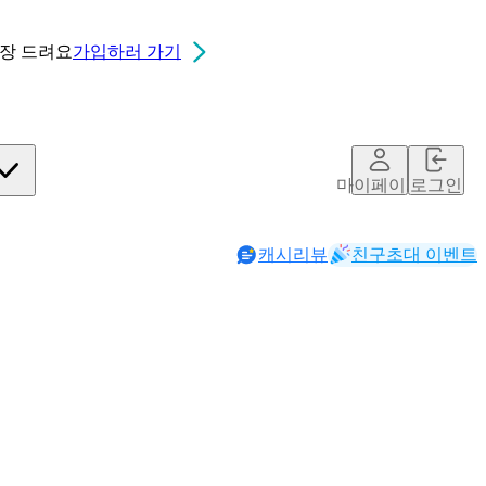
0장
드려요
가입하러 가기
마이페이지
로그인
캐시리뷰
친구초대 이벤트