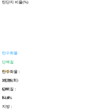
탄단지 비율(%)
탄수화물
단백질
지방
탄수화물
:
1인분(회)
39.0
%
636
단백질
:
Kcal
14.0
%
지방
: