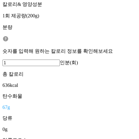
칼로리& 영양성분
1회 제공량(200g)
분량
숫자를 입력해 원하는 칼로리 정보를 확인해보세요
인분(회)
총 칼로리
636
kcal
탄수화물
67
g
당류
0
g