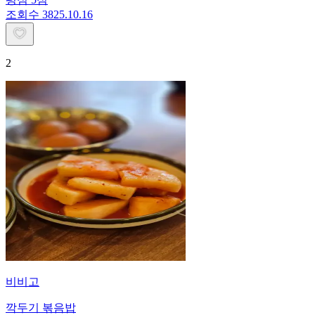
조회수
38
25.10.16
2
비비고
깍두기 볶음밥