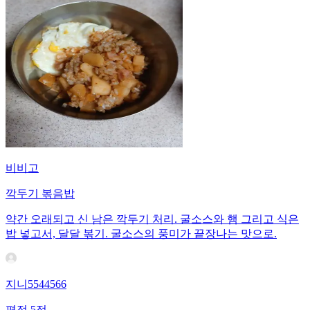
비비고
깍두기 볶음밥
약간 오래되고 신 남은 깍두기 처리. 굴소스와 햄 그리고 식은
밥 넣고서, 달달 볶기. 굴소스의 풍미가 끝장나는 맛으로.
지니5544566
평점
5
점