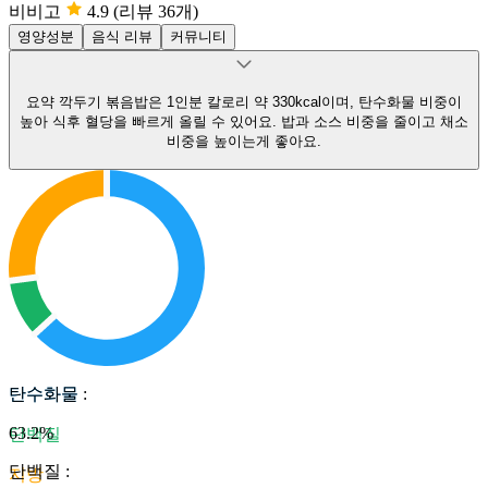
비비고
4.9
(리뷰 36개)
영양성분
음식 리뷰
커뮤니티
요약
깍두기 볶음밥은 1인분 칼로리 약 330kcal이며, 탄수화물 비중이
높아 식후 혈당을 빠르게 올릴 수 있어요.
밥과 소스 비중을 줄이고 채소
비중을 높이는게 좋아요.
탄수화물
탄수화물
:
63.2
%
단백질
단백질
:
지방