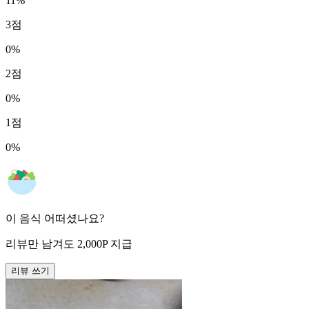
11
%
3
점
0
%
2
점
0
%
1
점
0
%
이 음식 어떠셨나요?
리뷰만 남겨도
2,000
P
지급
리뷰 쓰기