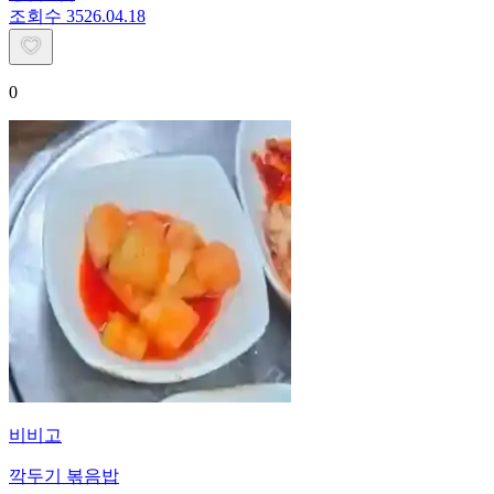
조회수
35
26.04.18
0
비비고
깍두기 볶음밥