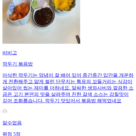
비비고
깍두기 볶음밥
아삭한 깍두기는 양념이 잘 배어 있어 중간중간 입안을 개운하
게 전환해주고 얇게 썰린 단무지는 특유의 꼬들거리는 식감이
살아있어 씹는 재미를 더하네요. 알싸한 생와사비와 깔끔한 소
금은 고기 본연의 맛을 살려주며 진한 갈색 소스는 감칠맛이
깊어 조화롭습니다. 깍두기 맛있어서 볶음밥 해먹었네요
알수없음
평점
5
점