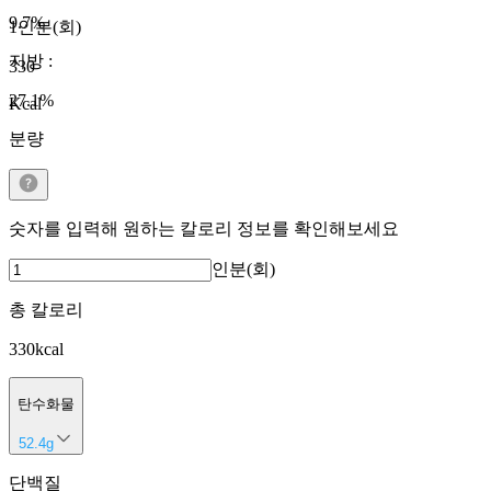
9.7
%
1인분(회)
지방
:
330
27.1
%
Kcal
분량
숫자를 입력해 원하는 칼로리 정보를 확인해보세요
인분(회)
총 칼로리
330
kcal
탄수화물
52.4
g
단백질