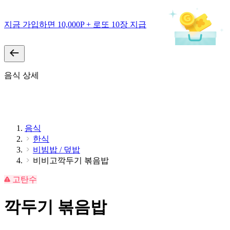
지금 가입하면 10,000P + 로또 10장 지급
음식 상세
음식
한식
비빔밥 / 덮밥
비비고깍두기 볶음밥
고탄수
깍두기 볶음밥