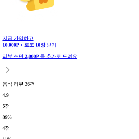
지금 가입하고
10,000P + 로또 10장
받기
리뷰 쓰면
2,000P
를 추가로 드려요
음식 리뷰
36
건
4.9
5
점
89
%
4
점