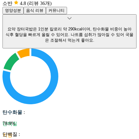
소반
4.8
(리뷰 36개)
영양성분
음식 리뷰
커뮤니티
요약
장터국밥은 1인분 칼로리 약 290kcal이며, 탄수화물 비중이 높아
식후 혈당을 빠르게 올릴 수 있어요.
나트륨 섭취가 많아질 수 있어 국물
은 조절해서 먹는게 좋아요.
탄수화물
탄수화물
:
78.9
%
단백질
단백질
:
지방