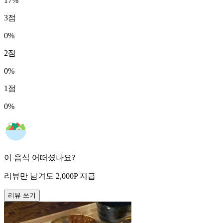
17
%
3
점
0
%
2
점
0
%
1
점
0
%
이 음식 어떠셨나요?
리뷰만 남겨도
2,000
P
지급
리뷰 쓰기