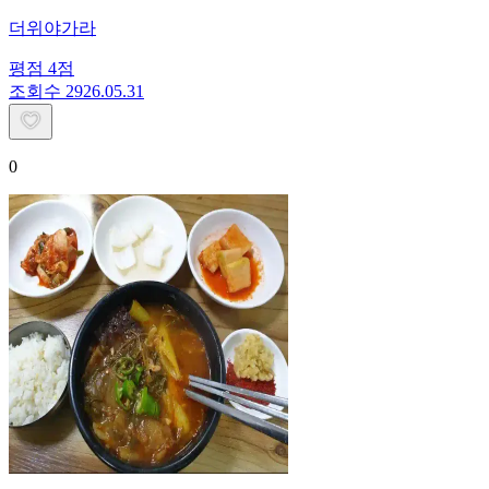
더위야가라
평점
4
점
조회수
29
26.05.31
0