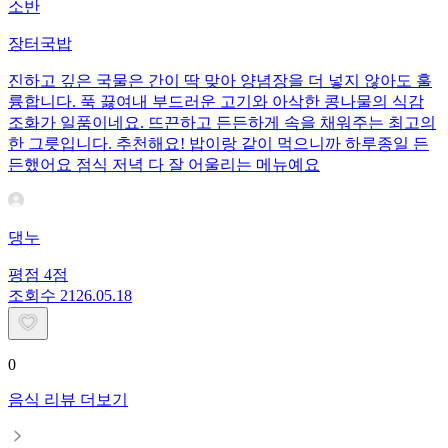
소반
장터국밥
진하고 깊은 국물은 간이 딱 맞아 양념장을 더 넣지 않아도 훌
륭합니다. 푹 끓여내 부드러운 고기와 아삭한 콩나물의 식감
조화가 일품이네요. 뜨끈하고 든든하게 속을 채워주는 최고의
한 그릇입니다. 추천해요! 밥이랑 같이 먹으니까 하루종일 든
든했어요 점식 저녁 다 잘 어울리는 메뉴예요
댕누
평점
4
점
조회수
21
26.05.18
0
음식 리뷰 더보기