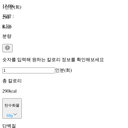
12.6
%
1인분(회)
지방
:
290
8.5
%
Kcal
분량
숫자를 입력해 원하는 칼로리 정보를 확인해보세요
인분(회)
총 칼로리
290
kcal
탄수화물
69
g
단백질