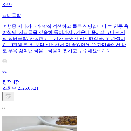
소반
장터국밥
여행중 지나가다가 맛집 검색하고 들른 식당입니다.ㅎ 안동 옥
야식당. 시장골목 깊숙히 들어가서.. 가운데 쯤.. 말 그대로 시
장 장터국밥. 안동한우 고기가 들어간 선지해장국. ㅎ 가성비
갑.. 6천원 ㅋ 맛 보다 신선해서 더 좋았어요 ^^ 가마솥에서 바
로 푸욱 끓여낸 국물... 국물이 찐하고 구수해요~ ㅎㅎ ​ ​ ​
zza
평점
4
점
조회수
21
26.05.21
0