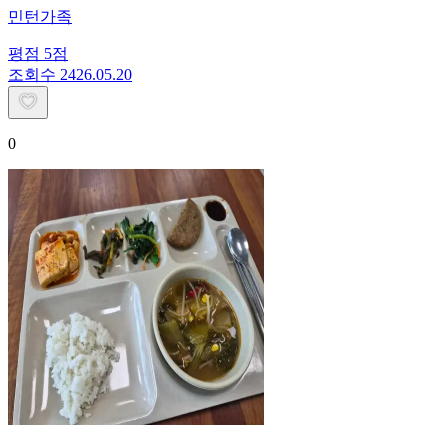
민턴가족
평점
5
점
조회수
24
26.05.20
0