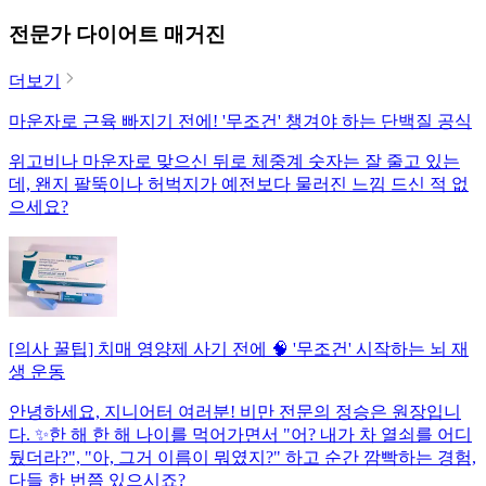
전문가 다이어트 매거진
더보기
마운자로 근육 빠지기 전에! '무조건' 챙겨야 하는 단백질 공식
위고비나 마운자로 맞으신 뒤로 체중계 숫자는 잘 줄고 있는
데, 왠지 팔뚝이나 허벅지가 예전보다 물러진 느낌 드신 적 없
으세요?
[의사 꿀팁] 치매 영양제 사기 전에 🧠 '무조건' 시작하는 뇌 재
생 운동
안녕하세요, 지니어터 여러분! 비만 전문의 정승은 원장입니
다. ✨한 해 한 해 나이를 먹어가면서 "어? 내가 차 열쇠를 어디
뒀더라?", "아, 그거 이름이 뭐였지?" 하고 순간 깜빡하는 경험,
다들 한 번쯤 있으시죠?