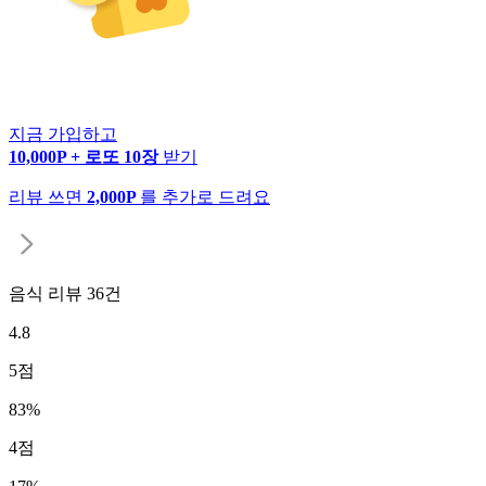
지금 가입하고
10,000P + 로또 10장
받기
리뷰 쓰면
2,000P
를 추가로 드려요
음식 리뷰
36
건
4.8
5
점
83
%
4
점