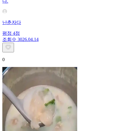
다.
난춘자다
평점
4
점
조회수
30
26.04.14
0