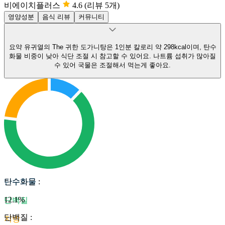
비에이치플러스
4.6
(리뷰 5개)
영양성분
음식 리뷰
커뮤니티
요약
유귀열의 The 귀한 도가니탕은 1인분 칼로리 약 298kcal이며, 탄수
화물 비중이 낮아 식단 조절 시 참고할 수 있어요.
나트륨 섭취가 많아질
수 있어 국물은 조절해서 먹는게 좋아요.
탄수화물
탄수화물
:
12.1
%
단백질
단백질
:
지방