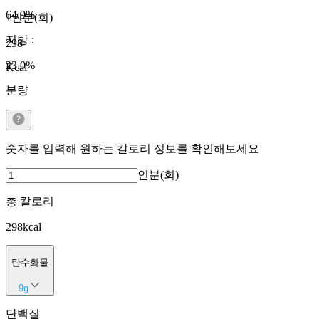
64.9
%
1인분(회)
지방
:
298
23.0
%
Kcal
분량
숫자를 입력해 원하는 칼로리 정보를 확인해보세요
인분(회)
총 칼로리
298
kcal
탄수화물
9
g
단백질