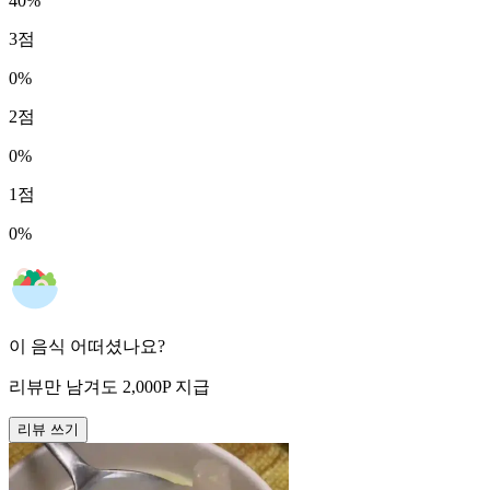
40
%
3
점
0
%
2
점
0
%
1
점
0
%
이 음식 어떠셨나요?
리뷰만 남겨도
2,000
P
지급
리뷰 쓰기