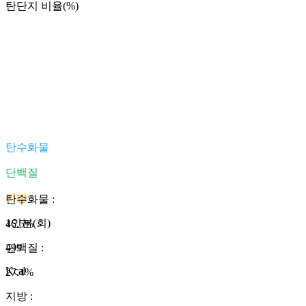
탄단지 비율(%)
탄수화물
단백질
지방
탄수화물
:
1인분(회)
46.5
%
499
단백질
:
Kcal
27.4
%
지방
: