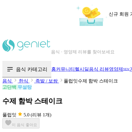
신규 회원 
칼로리와 영양성분을 검색해보세요
혈당 · 다이어트 음식 검색해보세요
음식 카테고리
홈
커뮤니티
헬시딜
음식 리뷰
영양제
NEW
음식 · 영양제 리뷰를 찾아보세요
음식
한식
족발 / 보쌈
풀럽잇수제 함박 스테이크
고단백
무설탕
수제 함박 스테이크
풀럽잇
5.0
(리뷰 1개)
이 음식 좋아요