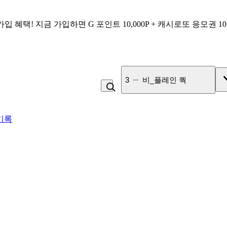
가입 혜택!
지금 가입하면
G 포인트 10,000P + 캐시로또 응모권 1
3
비_플레인 쿽
기록