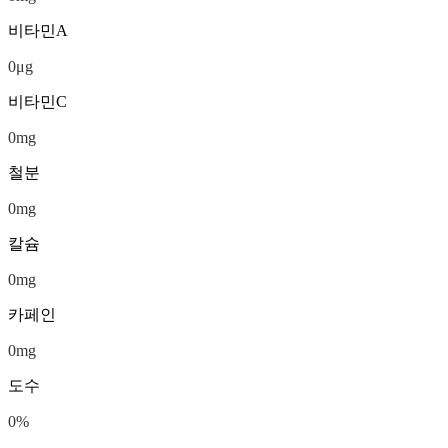
비타민A
0
μg
비타민C
0
mg
철분
0
mg
칼슘
0
mg
카페인
0
mg
도수
0
%