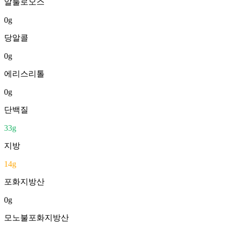
알룰로오스
0
g
당알콜
0
g
에리스리톨
0
g
단백질
33
g
지방
14
g
포화지방산
0
g
모노불포화지방산