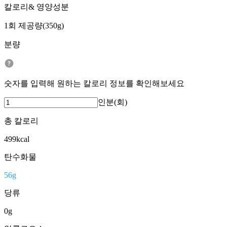
칼로리& 영양성분
1회 제공량(350g)
분량
숫자를 입력해 원하는 칼로리 정보를 확인해보세요
인분(회)
총 칼로리
499
kcal
탄수화물
56
g
당류
0
g