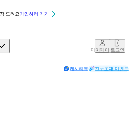
0장
드려요
가입하러 가기
마이페이지
로그인
캐시리뷰
친구초대 이벤트