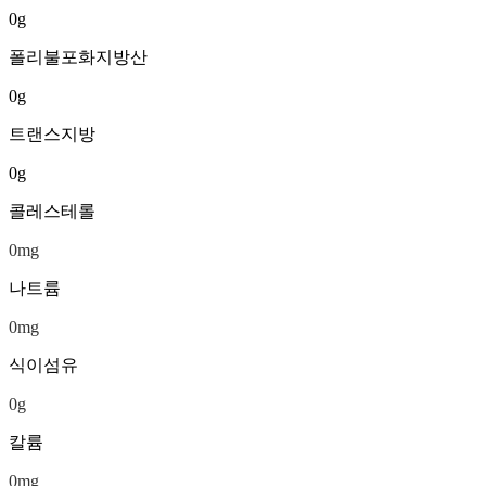
0
g
폴리불포화지방산
0
g
트랜스지방
0
g
콜레스테롤
0
mg
나트륨
0
mg
식이섬유
0
g
칼륨
0
mg