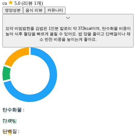
cu
5.0
(리뷰 1개)
영양성분
음식 리뷰
커뮤니티
요약
비빔밥한줄 김밥은 1인분 칼로리 약 372kcal이며, 탄수화물 비중이
높아 식후 혈당을 빠르게 올릴 수 있어요.
밥 양을 줄이고 단백질이나 채
소 반찬 비중을 높이는게 좋아요.
탄수화물
탄수화물
:
71.0
%
단백질
단백질
:
지방