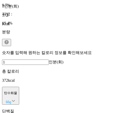
9.7
%
1인분(회)
지방
:
372
19.4
%
Kcal
분량
숫자를 입력해 원하는 칼로리 정보를 확인해보세요
인분(회)
총 칼로리
372
kcal
탄수화물
66
g
단백질