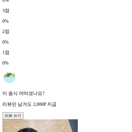
0
%
3
점
0
%
2
점
0
%
1
점
0
%
이 음식 어떠셨나요?
리뷰만 남겨도
2,000
P
지급
리뷰 쓰기