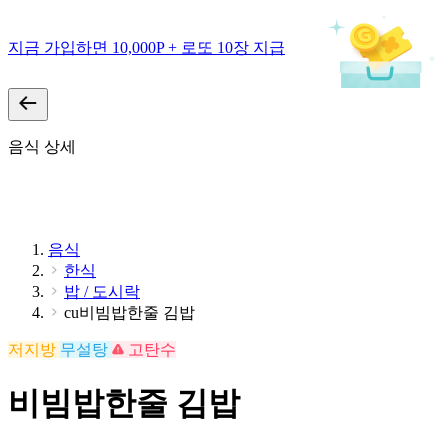
지금 가입하면 10,000P + 로또 10장 지급
음식 상세
음식
한식
밥 / 도시락
cu비빔밥한줄 김밥
저지방
무설탕
고탄수
비빔밥한줄 김밥