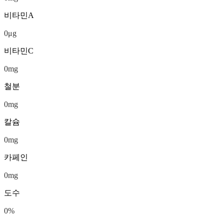
비타민A
0
μg
비타민C
0
mg
철분
0
mg
칼슘
0
mg
카페인
0
mg
도수
0
%