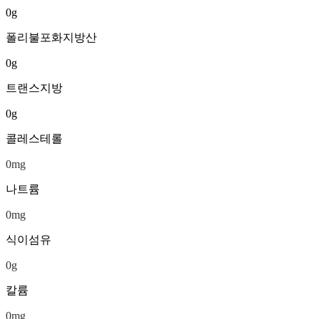
0
g
폴리불포화지방산
0
g
트랜스지방
0
g
콜레스테롤
0
mg
나트륨
0
mg
식이섬유
0
g
칼륨
0
mg