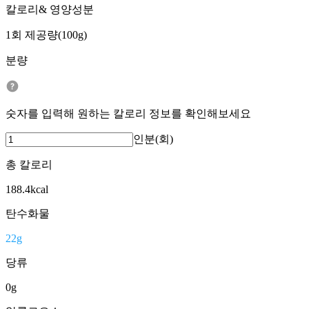
칼로리& 영양성분
1회 제공량(100g)
분량
숫자를 입력해 원하는 칼로리 정보를 확인해보세요
인분(회)
총 칼로리
188.4
kcal
탄수화물
22
g
당류
0
g