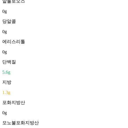
알룰로오스
0
g
당알콜
0
g
에리스리톨
0
g
단백질
5.6
g
지방
1.3
g
포화지방산
0
g
모노불포화지방산