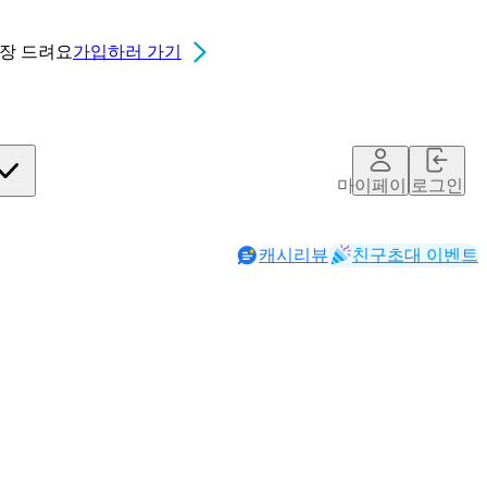
0장
드려요
가입하러 가기
마이페이지
로그인
캐시리뷰
친구초대 이벤트