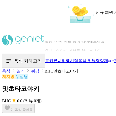
신규 회원 
칼로리와 영양성분을 검색해보세요
혈당 · 다이어트 음식 검색해보세요
음식 카테고리
홈
커뮤니티
헬시딜
음식 리뷰
영양제
NEW
음식 · 영양제 리뷰를 찾아보세요
음식
일식
튀김
BHC맛초타코야키
저지방
무설탕
맛초타코야키
BHC
0.0
(리뷰 0개)
이 음식 좋아요