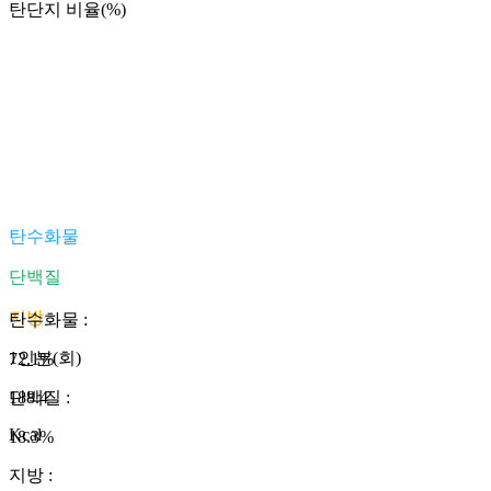
탄단지 비율(%)
탄수화물
단백질
지방
탄수화물
:
1인분(회)
72.1
%
188.4
단백질
:
Kcal
18.3
%
지방
: