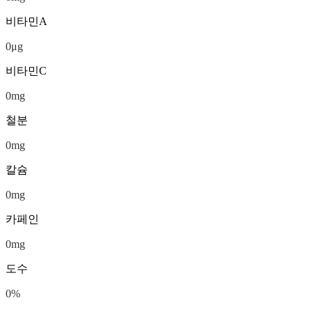
비타민A
0
μg
비타민C
0
mg
철분
0
mg
칼슘
0
mg
카페인
0
mg
도수
0
%