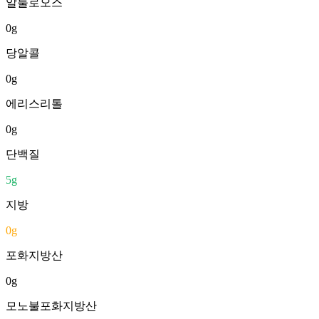
알룰로오스
0
g
당알콜
0
g
에리스리톨
0
g
단백질
5
g
지방
0
g
포화지방산
0
g
모노불포화지방산