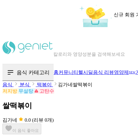
신규 회원 
칼로리와 영양성분을 검색해보세요
혈당 · 다이어트 음식 검색해보세요
음식 카테고리
홈
커뮤니티
헬시딜
음식 리뷰
영양제
NEW
음식 · 영양제 리뷰를 찾아보세요
음식
분식
떡볶이
김가네쌀떡볶이
저지방
무설탕
고탄수
쌀떡볶이
김가네
0.0
(리뷰 0개)
이 음식 좋아요