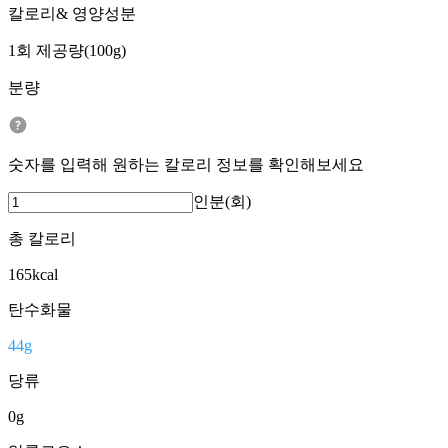
칼로리& 영양성분
1회 제공량(100g)
분량
숫자를 입력해 원하는 칼로리 정보를 확인해보세요
인분(회)
총 칼로리
165
kcal
탄수화물
44
g
당류
0
g