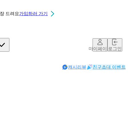
0장
드려요
가입하러 가기
마이페이지
로그인
캐시리뷰
친구초대 이벤트