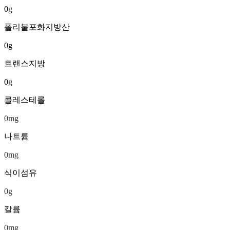
0
g
폴리불포화지방산
0
g
트랜스지방
0
g
콜레스테롤
0
mg
나트륨
0
mg
식이섬유
0
g
칼륨
0
mg