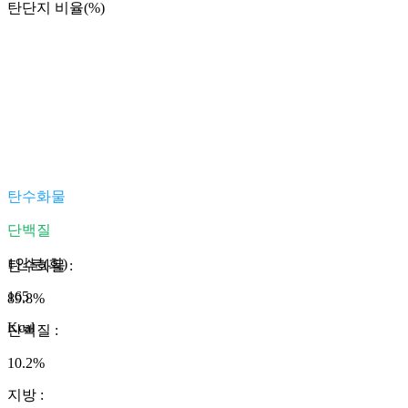
탄단지 비율(%)
탄수화물
단백질
1인분(회)
탄수화물
:
165
89.8
%
Kcal
단백질
:
10.2
%
지방
: