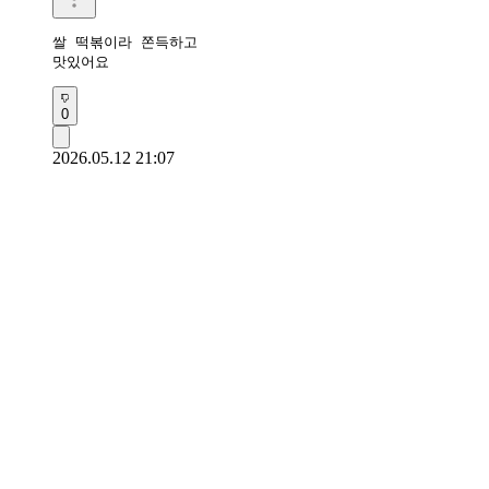
쌀 떡볶이라 쫀득하고

맛있어요
0
2026.05.12 21:07