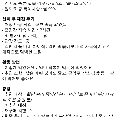
- 감미료 종류(있을 경우) :
에리스리톨 / 스테비아
- 원재료 중 특이사항 : 쌀 99%
섭취 후 체감 후기
- 혈당 반응 체감 :
식후 졸림 없었음
- 포만감 지속 시간 : 2시간
- 맛 평가 (5점 만점) : 5점
- 단맛 강도 : 중
- 일반 제품 대비 차이점 : 일반 떡볶이보다 덜 자극적이고 전
체적으로 담백한 느낌
활용 방법
- 이렇게 먹었어요 : 일반 떡볶이 먹듯이 먹었어요
- 추천 조합 : 삶은 계란 넣어도 좋고, 곤약주먹밥, 김밥 등과 같
이 먹어도 좋아요
총평
- 추천 대상 :
혈당 관리 중이신 분 / 다이어트 중이신 분 / 저당
식 도전 중인 분)
- 비추천 대상 :
- 재구매 의향 : Y
- 한줄 총평 : 저당, 저칼로리라 부담없으면서 포만감 좋고, 담