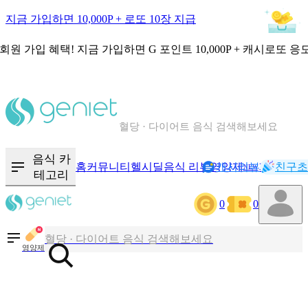
지금 가입하면 10,000P + 로또 10장 지급
회원 가입 혜택!
지금 가입하면
G 포인트 10,000P + 캐시로또 응
칼로리와 영양성분을 검색해보세요
혈당 · 다이어트 음식 검색해보세요
음식 · 영양제 리뷰를 찾아보세요
음식 카
홈
커뮤니티
헬시딜
음식 리뷰
영양제
캐시리뷰
기록
친구초
NEW
테고리
0
0
칼로리와 영양성분을 검색해보세요
혈당 · 다이어트 음식 검색해보세요
영양제
음식 · 영양제 리뷰를 찾아보세요