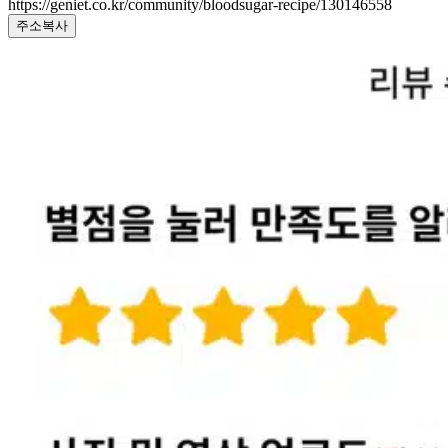
https://geniet.co.kr/community/bloodsugar-recipe/130146558
주소복사