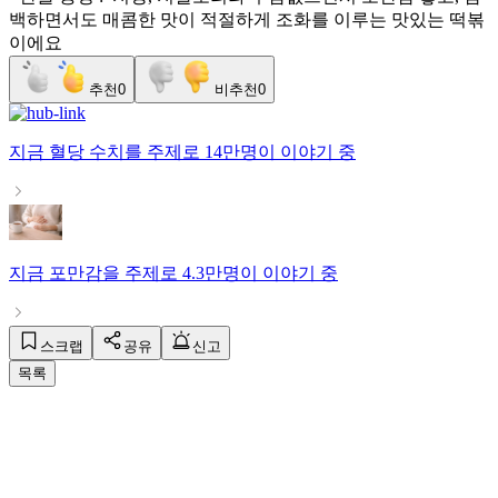
백하면서도 매콤한 맛이 적절하게 조화를 이루는 맛있는 떡볶
이에요
추천
0
비추천
0
지금
혈당 수치
를 주제로
14만명
이 이야기 중
지금
포만감
을 주제로
4.3만명
이 이야기 중
스크랩
공유
신고
목록