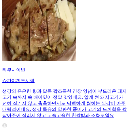
타쿠사이빈
쇼가야끼도시락
생강의 은은한 향과 달콤 짭조름한 간장 양념이 부드러운 돼지
고기 속까지 쏙 배어있어 정말 맛있네요. 얇게 썬 돼지고기가
전혀 질기지 않고 촉촉하면서도 담백하게 씹히는 식감이 아주
매력적이네요. 생강 특유의 알싸한 풍미가 고기의 느끼함을 싹
잡아주어 질리지 않고 고슬고슬한 흰쌀밥과 조화로워요