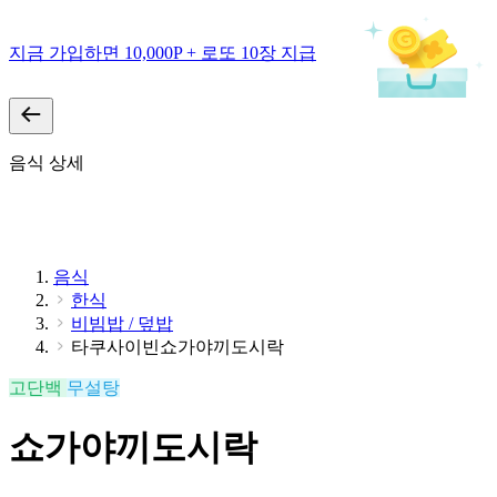
지금 가입하면 10,000P + 로또 10장 지급
음식 상세
음식
한식
비빔밥 / 덮밥
타쿠사이빈쇼가야끼도시락
고단백
무설탕
쇼가야끼도시락