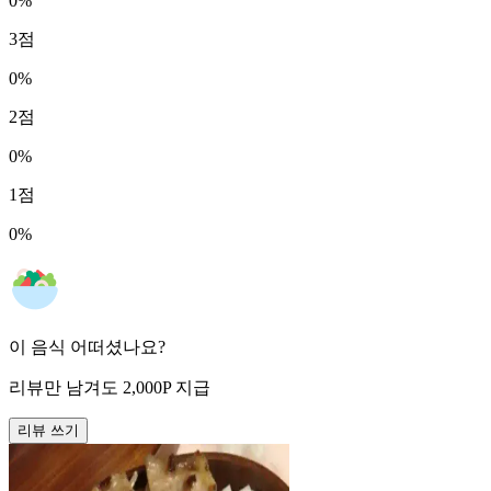
0
%
3
점
0
%
2
점
0
%
1
점
0
%
이 음식 어떠셨나요?
리뷰만 남겨도
2,000
P
지급
리뷰 쓰기