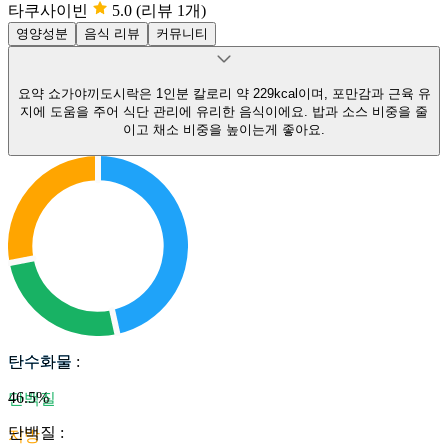
타쿠사이빈
5.0
(리뷰 1개)
영양성분
음식 리뷰
커뮤니티
요약
쇼가야끼도시락은 1인분 칼로리 약 229kcal이며, 포만감과 근육 유
지에 도움을 주어 식단 관리에 유리한 음식이에요.
밥과 소스 비중을 줄
이고 채소 비중을 높이는게 좋아요.
탄수화물
탄수화물
:
46.5
%
단백질
단백질
:
지방