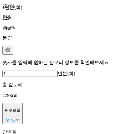
25.4
%
1인분(회)
지방
:
229
28.0
%
Kcal
분량
숫자를 입력해 원하는 칼로리 정보를 확인해보세요
인분(회)
총 칼로리
229
kcal
탄수화물
26.5
g
단백질