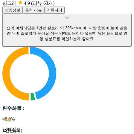
빙그레
4.9
(리뷰 63개)
영양성분
음식 리뷰
커뮤니티
요약
야채타임은 1인분 칼로리 약 325kcal이며, 지방 함량이 높아 같은
양 대비 칼로리가 높아요
적은 양에도 당이나 열량이 높은 음식으로 영
양 성분표를 확인하는게 좋아요.
탄수화물
탄수화물
:
46.0
%
지방
단백질
:
1인분(회)