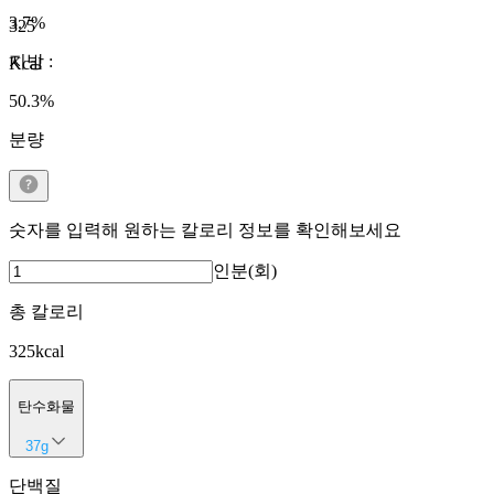
3.7
%
325
지방
:
Kcal
50.3
%
분량
숫자를 입력해 원하는 칼로리 정보를 확인해보세요
인분(회)
총 칼로리
325
kcal
탄수화물
37
g
단백질