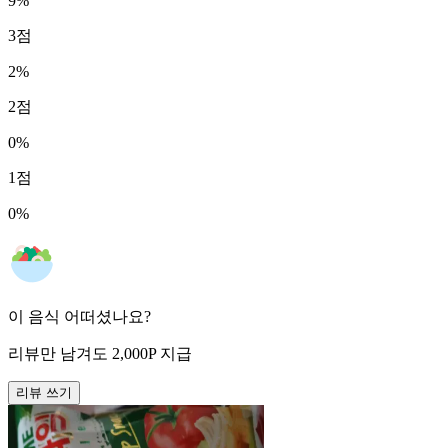
9
%
3
점
2
%
2
점
0
%
1
점
0
%
이 음식 어떠셨나요?
리뷰만 남겨도
2,000
P
지급
리뷰 쓰기