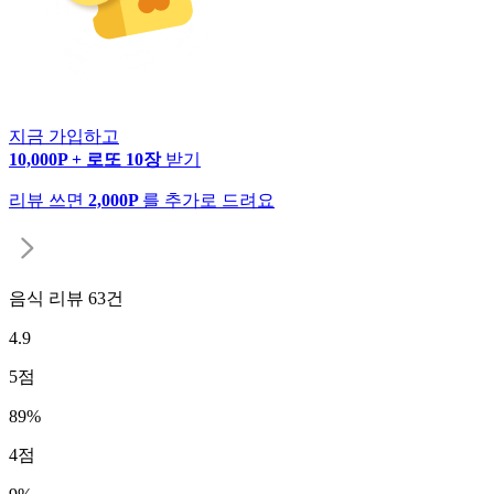
지금 가입하고
10,000P + 로또 10장
받기
리뷰 쓰면
2,000P
를 추가로 드려요
음식 리뷰
63
건
4.9
5
점
89
%
4
점