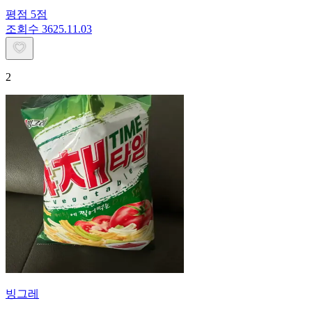
평점
5
점
조회수
36
25.11.03
2
빙그레