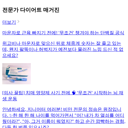
전문가 다이어트 매거진
더보기
마운자로 근육 빠지기 전에! '무조건' 챙겨야 하는 단백질 공식
위고비나 마운자로 맞으신 뒤로 체중계 숫자는 잘 줄고 있는
데, 왠지 팔뚝이나 허벅지가 예전보다 물러진 느낌 드신 적 없
으세요?
[의사 꿀팁] 치매 영양제 사기 전에 🧠 '무조건' 시작하는 뇌 재
생 운동
안녕하세요, 지니어터 여러분! 비만 전문의 정승은 원장입니
다. ✨한 해 한 해 나이를 먹어가면서 "어? 내가 차 열쇠를 어디
뒀더라?", "아, 그거 이름이 뭐였지?" 하고 순간 깜빡하는 경험,
다들 한 번쯤 있으시죠?