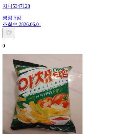
지니5347128
평점
5
점
조회수
28
26.06.01
0