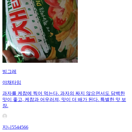
빙그레
야채타임
과자를 케찹에 찍어 먹는다. 과자의 짜지 않으면서도 담백한
맛이 좋고, 케찹과 어우러져, 맛이 더 배가 된다. 특별한 맛 보
장.
지니5544566