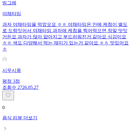
빙그레
야채타임
과자 야채타임을 먹었오요 ㅎㅎ 야채타임은 안에 케첩이 별도
로 드렁잇어서 야채타임 과자애 케첩을 찍어먹으면 정말 맛잇
거든요 과자가 많아 얇아지고 부드러워진거 같아요 식감이요
ㅎㅎ 색도 다양해서 먹는 재미가 있는거 같아요 ㅎㅎ 맛있어요
ㅎ
시우시웅
평점
3
점
조회수
27
26.05.27
0
음식 리뷰 더보기