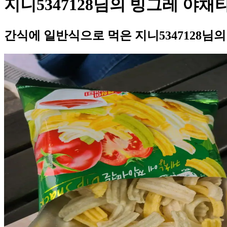
지니5347128님의 빙그레 야채
간식에 일반식으로 먹은 지니5347128님