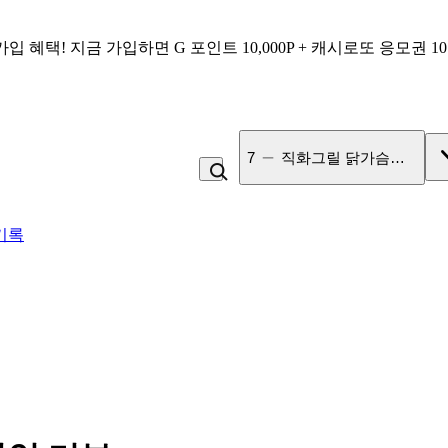
가입 혜택!
지금 가입하면
G 포인트 10,000P + 캐시로또 응모권 1
7
직화그릴 닭가슴살 큐브 
기록