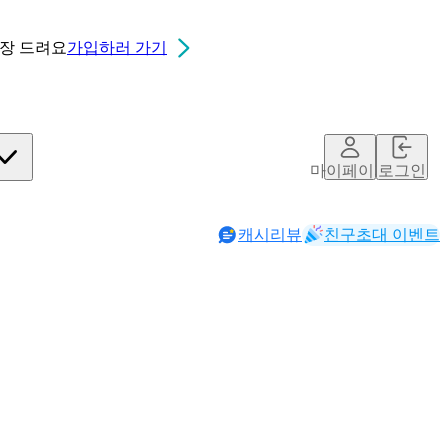
0장
드려요
가입하러 가기
칮ㄷ
마이페이지
로그인
캐시리뷰
친구초대 이벤트