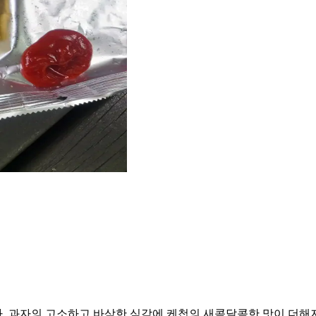
. 과자의 고소하고 바삭한 식감에 케첩의 새콤달콤한 맛이 더해져