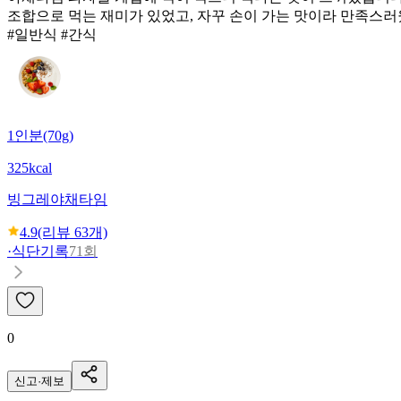
조합으로 먹는 재미가 있었고, 자꾸 손이 가는 맛이라 만족스러
#일반식 #간식
1인분(70g)
325kcal
빙그레
야채타임
4.9
(리뷰
63
개)
·
식단기록
71회
0
신고·제보