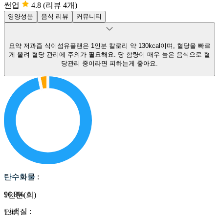
썬업
4.8
(리뷰 4개)
영양성분
음식 리뷰
커뮤니티
요약
저과즙 식이섬유플랜은 1인분 칼로리 약 130kcal이며, 혈당을 빠르
게 올려 혈당 관리에 주의가 필요해요.
당 함량이 매우 높은 음식으로 혈
당관리 중이라면 피하는게 좋아요.
탄수화물
탄수화물
:
96.8
%
1인분(회)
단백질
:
130