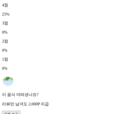
4
점
25
%
3
점
0
%
2
점
0
%
1
점
0
%
이 음식 어떠셨나요?
리뷰만 남겨도
2,000
P
지급
리뷰 쓰기