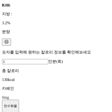
Kcal
0.0
%
지방
:
3.2
%
분량
숫자를 입력해 원하는 칼로리 정보를 확인해보세요
인분(회)
총 칼로리
130
kcal
카페인
0
mg
탄수화물