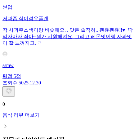
썬업
저과즙 식이섬유플랜
딱 사과주스색이랑 비슷해요. ​. 맛은 솔직히.. 괜츈괜츈!!♥. 딱
먹자마자 솨아~뭔가 시원해져요. 그리고 레몬맛이랑 사과맛
이 잘 느껴지고. ㅋ
ssmw
평점
5
점
조회수
50
25.12.30
0
음식 리뷰 더보기