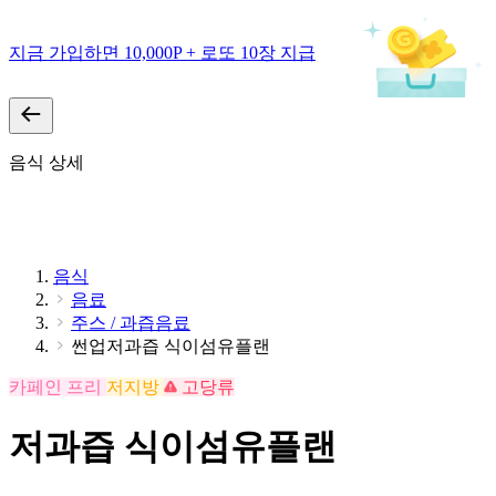
지금 가입하면 10,000P + 로또 10장 지급
음식 상세
음식
음료
주스 / 과즙음료
썬업저과즙 식이섬유플랜
카페인 프리
저지방
고당류
저과즙 식이섬유플랜