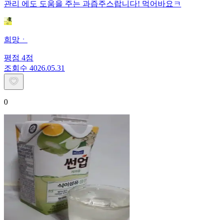
관리 에도 도움을 주는 과즙주스랍니다! 먹어바요ㅋ
희망ㆍ
평점
4
점
조회수
40
26.05.31
0