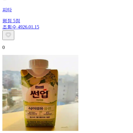
피타
평점
5
점
조회수
49
26.01.15
0