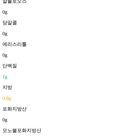
알룰로오스
0
g
당알콜
0
g
에리스리톨
0
g
단백질
1
g
지방
0.6
g
포화지방산
0
g
모노불포화지방산