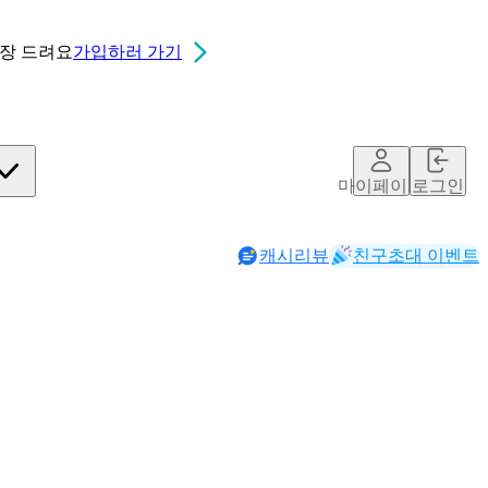
0장
드려요
가입하러 가기
마이페이지
로그인
캐시리뷰
친구초대 이벤트