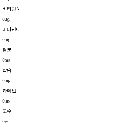
비타민A
0
μg
비타민C
0
mg
철분
0
mg
칼슘
0
mg
카페인
0
mg
도수
0
%