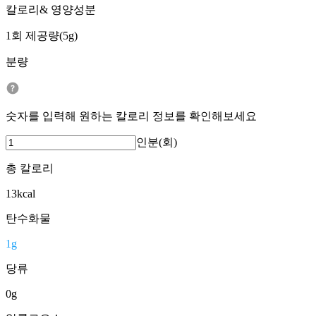
칼로리& 영양성분
1회 제공량(5g)
분량
숫자를 입력해 원하는 칼로리 정보를 확인해보세요
인분(회)
총 칼로리
13
kcal
탄수화물
1
g
당류
0
g