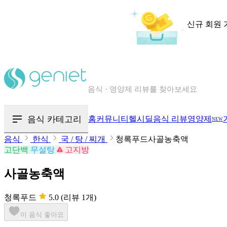
신규 회원 
칼로리와 영양성분을 검색해보세요
혈당 · 다이어트 음식 검색해보세요
음식 카테고리
홈
커뮤니티
헬시딜
음식 리뷰
영양제
NEW
음식 · 영양제 리뷰를 찾아보세요
음식
한식
국 / 탕 / 찌개
청록푸드사골농축액
고단백
무설탕
고지방
사골농축액
청록푸드
5.0
(리뷰 1개)
이 음식 좋아요