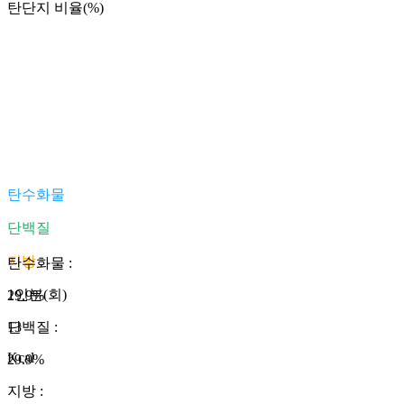
탄단지 비율(%)
탄수화물
단백질
지방
탄수화물
:
1인분(회)
29.9
%
13
단백질
:
Kcal
29.9
%
지방
: