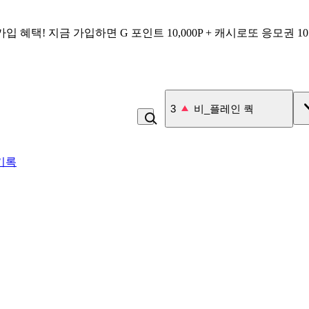
가입 혜택!
지금 가입하면
G 포인트 10,000P + 캐시로또 응모권 1
3
비_플레인 쿽
기록