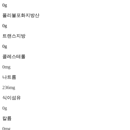
0
g
폴리불포화지방산
0
g
트랜스지방
0
g
콜레스테롤
0
mg
나트륨
236
mg
식이섬유
0
g
칼륨
0
mg