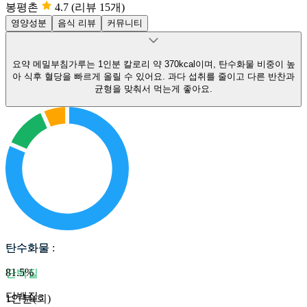
봉평촌
4.7
(리뷰 15개)
영양성분
음식 리뷰
커뮤니티
요약
메밀부침가루는 1인분 칼로리 약 370kcal이며, 탄수화물 비중이 높
아 식후 혈당을 빠르게 올릴 수 있어요.
과다 섭취를 줄이고 다른 반찬과
균형을 맞춰서 먹는게 좋아요.
탄수화물
탄수화물
:
81.5
%
단백질
단백질
:
1인분(회)