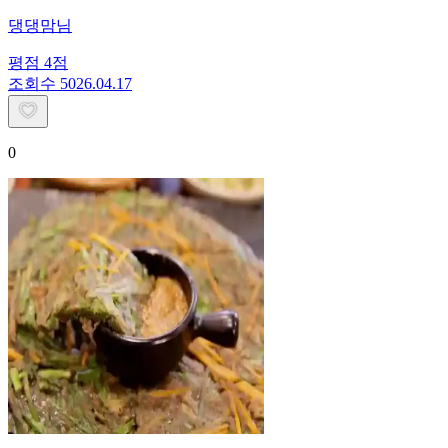
댕댕맘님
평점
4
점
조회수
50
26.04.17
0