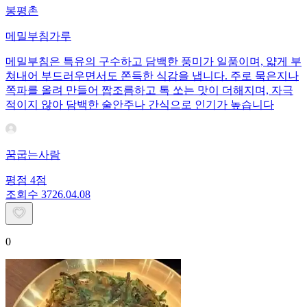
봉평촌
메밀부침가루
메밀부침은 특유의 구수하고 담백한 풍미가 일품이며, 얇게 부
쳐내어 부드러우면서도 쫀득한 식감을 냅니다. 주로 묵은지나
쪽파를 올려 만들어 짭조름하고 톡 쏘는 맛이 더해지며, 자극
적이지 않아 담백한 술안주나 간식으로 인기가 높습니다
꿈굽는사람
평점
4
점
조회수
37
26.04.08
0