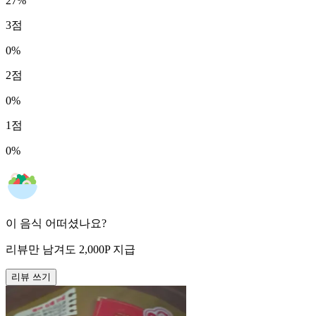
27
%
3
점
0
%
2
점
0
%
1
점
0
%
이 음식 어떠셨나요?
리뷰만 남겨도
2,000
P
지급
리뷰 쓰기