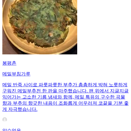
봉평촌
메밀부침가루
메밀 반죽 사이로 파릇파릇한 부추가 촘촘하게 박혀 노릇하게
구워진 메밀부추전 한 판을 마주했습니다. 팬 위에서 지글지글
익어가는 고소한 기름 냄새와 함께, 메밀 특유의 구수한 곡물
향과 부추의 향긋한 내음이 조화롭게 어우러져 코끝을 기분 좋
게 자극했습니다.
알수없음