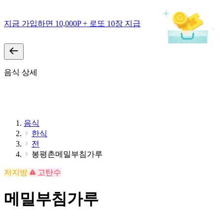
지금 가입하면 10,000P + 로또 10장 지급
음식 상세
음식
한식
전
봉평촌메밀부침가루
저지방
고탄수
메밀부침가루