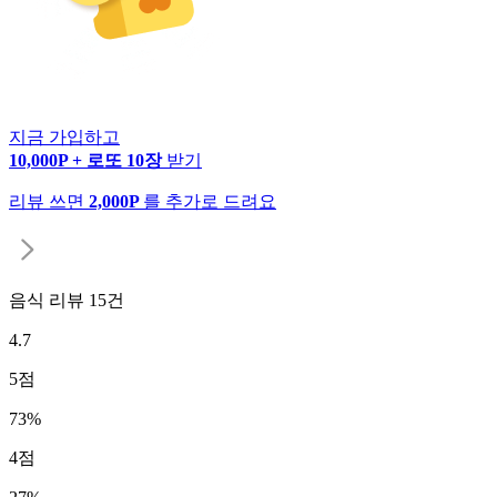
지금 가입하고
10,000P + 로또 10장
받기
리뷰 쓰면
2,000P
를 추가로 드려요
음식 리뷰
15
건
4.7
5
점
73
%
4
점