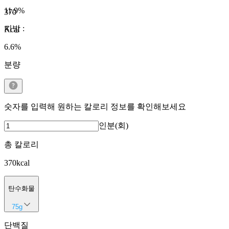
11.9
%
370
지방
:
Kcal
6.6
%
분량
숫자를 입력해 원하는 칼로리 정보를 확인해보세요
인분(회)
총 칼로리
370
kcal
탄수화물
75
g
단백질