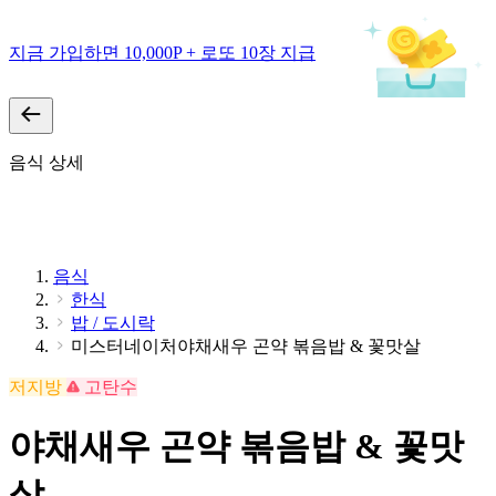
지금 가입하면 10,000P + 로또 10장 지급
음식 상세
음식
한식
밥 / 도시락
미스터네이처야채새우 곤약 볶음밥 & 꽃맛살
저지방
고탄수
야채새우 곤약 볶음밥 & 꽃맛
살