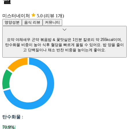
미스터네이처
5.0
(리뷰 1개)
영양성분
음식 리뷰
커뮤니티
요약
야채새우 곤약 볶음밥 & 꽃맛살은 1인분 칼로리 약 255kcal이며,
탄수화물 비중이 높아 식후 혈당을 빠르게 올릴 수 있어요.
밥 양을 줄이
고 단백질이나 채소 반찬 비중을 높이는게 좋아요.
탄수화물
탄수화물
:
70.9
%
단백질