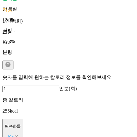
단백질
:
지방
13.9
%
1인분(회)
지방
:
255
15.3
%
Kcal
분량
숫자를 입력해 원하는 칼로리 정보를 확인해보세요
인분(회)
총 칼로리
255
kcal
탄수화물