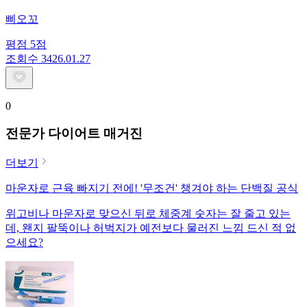
삐오꼬
평점
5
점
조회수
34
26.01.27
0
전문가 다이어트 매거진
더보기
마운자로 근육 빠지기 전에! '무조건' 챙겨야 하는 단백질 공식
위고비나 마운자로 맞으신 뒤로 체중계 숫자는 잘 줄고 있는
데, 왠지 팔뚝이나 허벅지가 예전보다 물러진 느낌 드신 적 없
으세요?