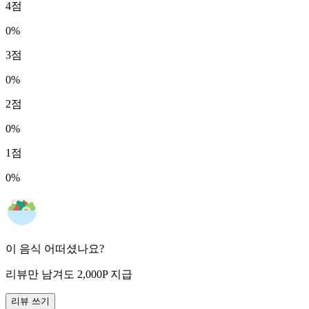
4
점
0
%
3
점
0
%
2
점
0
%
1
점
0
%
이 음식 어떠셨나요?
리뷰만 남겨도
2,000
P
지급
리뷰 쓰기