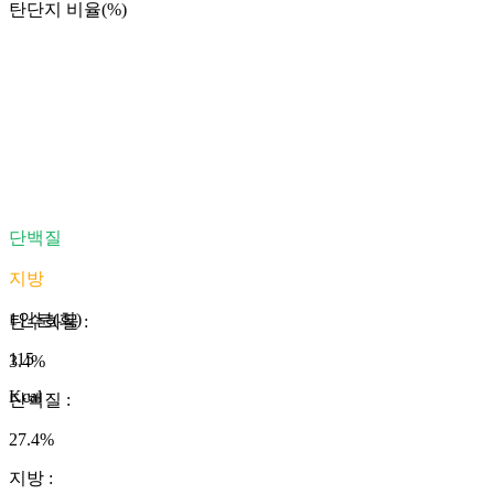
탄단지 비율(%)
단백질
지방
1인분(회)
탄수화물
:
115
3.4
%
Kcal
단백질
:
27.4
%
지방
: