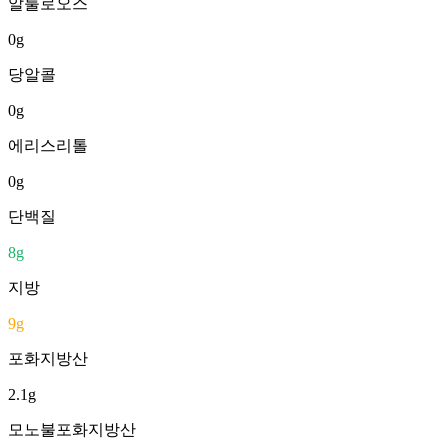
알룰로오스
0
g
당알콜
0
g
에리스리톨
0
g
단백질
8
g
지방
9
g
포화지방산
2.1
g
모노불포화지방산