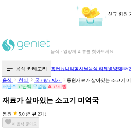
신규 회원 
칼로리와 영양성분을 검색해보세요
혈당 · 다이어트 음식 검색해보세요
음식 카테고리
홈
커뮤니티
헬시딜
음식 리뷰
영양제
NEW
음식 · 영양제 리뷰를 찾아보세요
음식
한식
국 / 탕 / 찌개
동원재료가 살아있는 소고기 
저탄수
고단백
무설탕
고지방
재료가 살아있는 소고기 미역국
동원
5.0
(리뷰 2개)
이 음식 좋아요