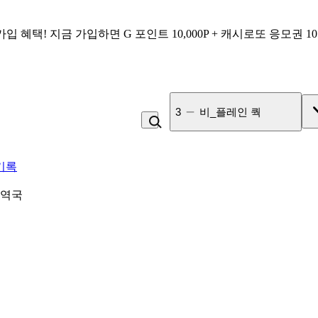
가입 혜택!
지금 가입하면
G 포인트 10,000P + 캐시로또 응모권 1
3
비_플레인 쿽
기록
미역국