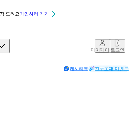
0장
드려요
가입하러 가기
마이페이지
로그인
캐시리뷰
친구초대 이벤트