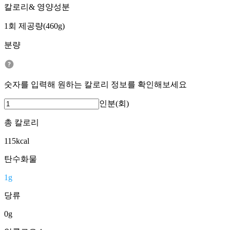
칼로리& 영양성분
1회 제공량(460g)
분량
숫자를 입력해 원하는 칼로리 정보를 확인해보세요
인분(회)
총 칼로리
115
kcal
탄수화물
1
g
당류
0
g