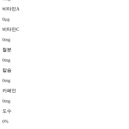
비타민A
0
μg
비타민C
0
mg
철분
0
mg
칼슘
0
mg
카페인
0
mg
도수
0
%