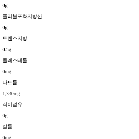
0
g
폴리불포화지방산
0
g
트랜스지방
0.5
g
콜레스테롤
0
mg
나트륨
1,330
mg
식이섬유
0
g
칼륨
0
mg