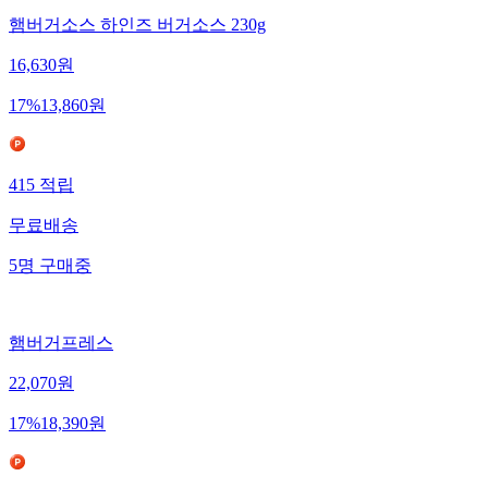
햄버거소스 하인즈 버거소스 230g
16,630
원
17
%
13,860
원
415
적립
무료배송
5
명
구매중
햄버거프레스
22,070
원
17
%
18,390
원