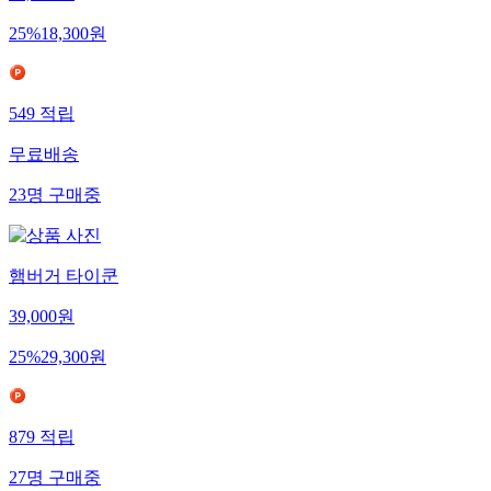
24,400
원
25
%
18,300
원
549
적립
무료배송
23
명
구매중
햄버거 타이쿤
39,000
원
25
%
29,300
원
879
적립
27
명
구매중