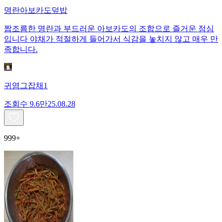
명란아보카도덮밥
짭조름한 명란과 부드러운 아보카도의 조합으로 즐거운 점심
입니다 야채가 적절하게 들어가서 식감을 놓치지 않고 매우 만
족합니다.
귀염그잡채1
조회수
9.6만
25.08.28
999+