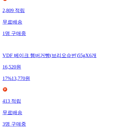
2,809
적립
무료배송
1
명
구매중
VDF 베이크 햄버거빵(브리오슈번)55gX6개
16,520
원
17
%
13,770
원
413
적립
무료배송
3
명
구매중