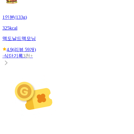
1인분(133g)
325kcal
맥도날드
맥모닝
4.9
(리뷰
59
개)
·
식단기록
3천+