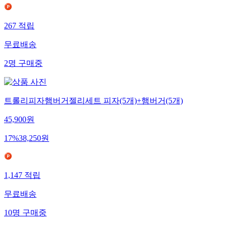
267
적립
무료배송
2
명
구매중
트롤리피자햄버거젤리세트 피자(5개)+햄버거(5개)
45,900
원
17
%
38,250
원
1,147
적립
무료배송
10
명
구매중