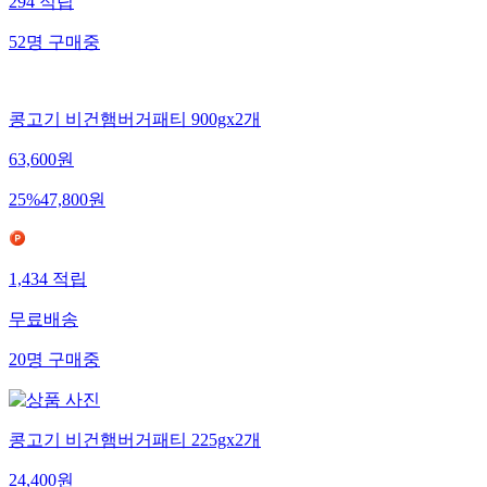
294
적립
52
명
구매중
콩고기 비건햄버거패티 900gx2개
63,600
원
25
%
47,800
원
1,434
적립
무료배송
20
명
구매중
콩고기 비건햄버거패티 225gx2개