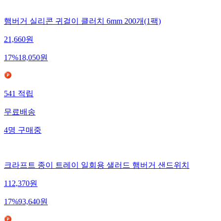
햄버거 실리콘 귀걸이 클러치 6mm 200개(1팩)
21,660
원
17
%
18,050
원
541
적립
무료배송
4
명
구매중
크라프트 종이 트레이 일회용 샐러드 햄버거 샌드위치
112,370
원
17
%
93,640
원