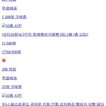
무료배송
1,268
명
구매중
(오티삼립)4.5인치 참깨햄버거용빵 6입 2봉 (총 12입)
11,940
원
17
%
9,950
원
298
적립
무료배송
25
명
구매중
미니 패스트푸드 귀여운 키링 인형 감자튀김 햄버거 식빵 닭다