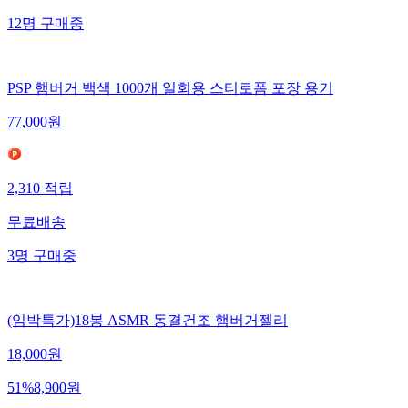
12
명
구매중
PSP 햄버거 백색 1000개 일회용 스티로폼 포장 용기
77,000
원
2,310
적립
무료배송
3
명
구매중
(임박특가)18봉 ASMR 동결건조 햄버거젤리
18,000
원
51
%
8,900
원