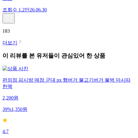
조회수
1.2만
26.06.30
183
더보기
이 리뷰를 본 유저들이 관심있어 한 상품
편의점 피시방 매점 군대 px 햄버거 불고기버거 불벅 마시따
한맥
2,200
원
39
%
1,350
원
4.7