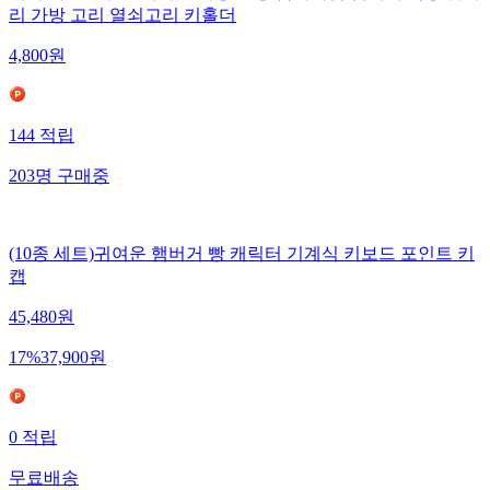
리 가방 고리 열쇠고리 키홀더
4,800
원
144
적립
203
명
구매중
(10종 세트)귀여운 햄버거 빵 캐릭터 기계식 키보드 포인트 키
캡
45,480
원
17
%
37,900
원
0
적립
무료배송