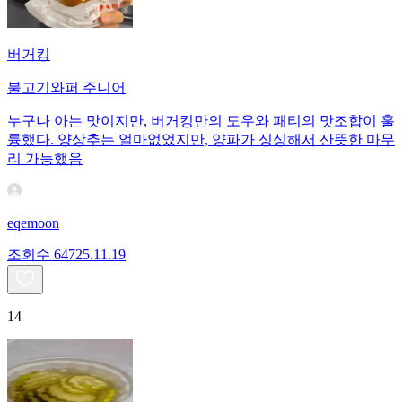
버거킹
불고기와퍼 주니어
누구나 아는 맛이지만, 버거킹만의 도우와 패티의 맛조합이 훌
륭했다. 양상추는 얼마없었지만, 양파가 싱싱해서 산뜻한 마무
리 가능했음
eqemoon
조회수
647
25.11.19
14