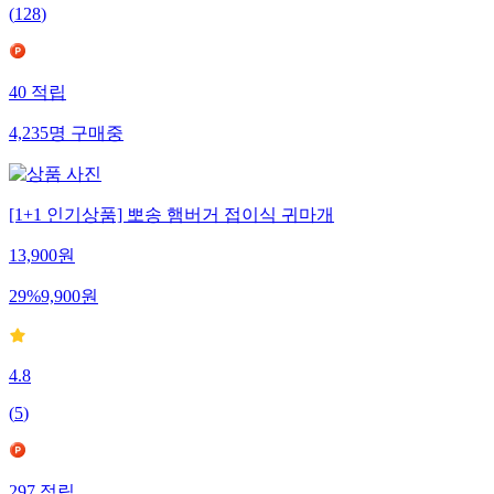
(
128
)
40
적립
4,235
명
구매중
[1+1 인기상품] 뽀송 햄버거 접이식 귀마개
13,900
원
29
%
9,900
원
4.8
(
5
)
297
적립