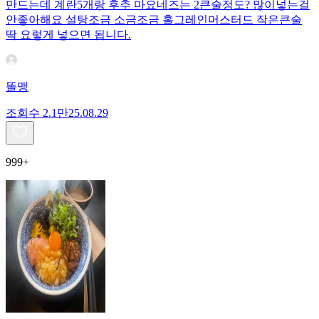
만드는데 계란5개랑 후추 마요네즈는 2큰술정도? 많이넣는걸
안좋아해요 설탕조금 소금조금 홀그레인머스터드 작은큰술
딱 요렇게 넣으면 됩니다.
똘맹
조회수
2.1만
25.08.29
999+