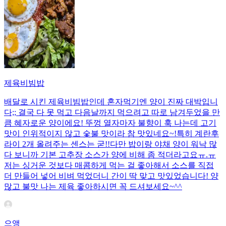
제육비빔밥
배달로 시킨 제육비빔밥인데 혼자먹기엔 양이 진짜 대박입니
다;; 결국 다 못 먹고 다음날까지 먹으려고 따로 남겨두었을 만
큼 혜자로운 양이에요! 뚜껑 열자마자 불향이 훅 나는데 고기
맛이 인위적이지 않고 숯불 맛이라 참 맛있네요~!특히 계란후
라이 2개 올려주는 센스는 굳!! ​다만 밥이랑 야채 양이 워낙 많
다 보니까 기본 고추장 소스가 양에 비해 좀 적더라고요ㅠ.ㅠ
저는 싱거운 것보다 매콤하게 먹는 걸 좋아해서 소스를 직접
더 만들어 넣어 비벼 먹었더니 간이 딱 맞고 맛있었습니다! 양
많고 불맛 나는 제육 좋아하시면 꼭 드셔보세요~^^
으앵