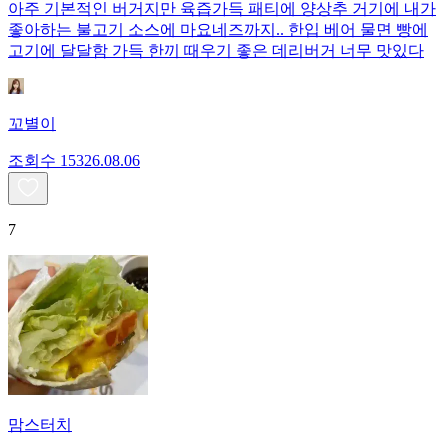
아주 기본적인 버거지만 육즙가득 패티에 양상추 거기에 내가
좋아하는 불고기 소스에 마요네즈까지.. 한입 베어 물면 빵에
고기에 달달함 가득 한끼 때우기 좋은 데리버거 너무 맛있다
꼬별이
조회수
153
26.08.06
7
맘스터치