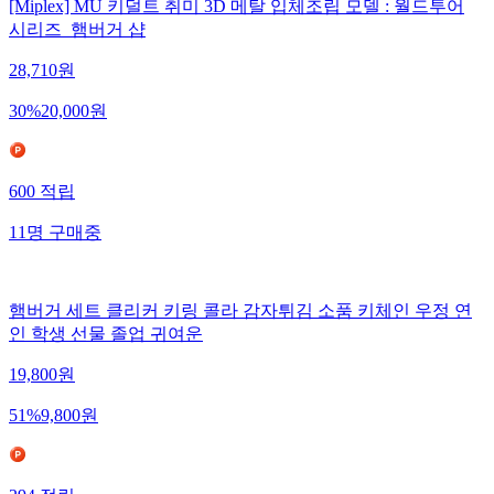
[Miplex] MU 키덜트 취미 3D 메탈 입체조립 모델 : 월드투어
시리즈_햄버거 샵
28,710
원
30
%
20,000
원
600
적립
11
명
구매중
햄버거 세트 클리커 키링 콜라 감자튀김 소품 키체인 우정 연
인 학생 선물 졸업 귀여운
19,800
원
51
%
9,800
원