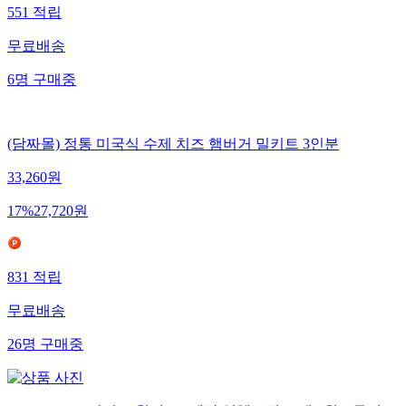
551
적립
무료배송
6
명
구매중
(담짜몰) 정통 미국식 수제 치즈 햄버거 밀키트 3인분
33,260
원
17
%
27,720
원
831
적립
무료배송
26
명
구매중