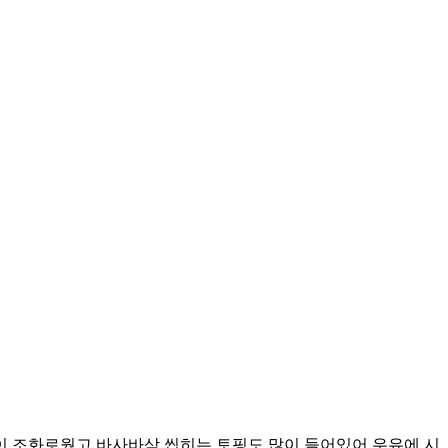
 조화로웠고 바사바삭 씹히는 토핑도 많이 들어있어 우유에 시