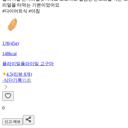
리얼을 타먹는 기본이었어요
#다이어트식 #아침
1개(45g)
148kcal
플라이밀
플라이밀 고구마
4.5
(리뷰
8
개)
·
식단기록
95회
0
신고·제보