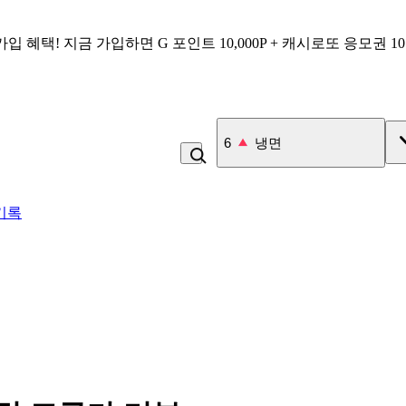
가입 혜택!
지금 가입하면
G 포인트 10,000P + 캐시로또 응모권 1
7
김치
기록