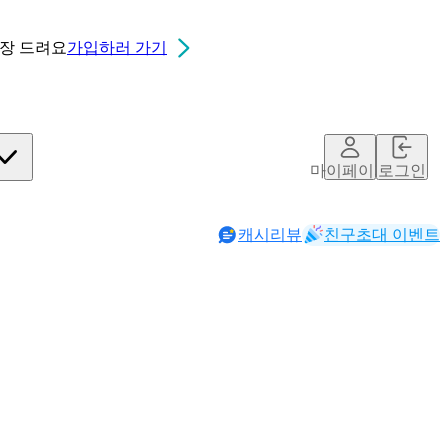
0장
드려요
가입하러 가기
마이페이지
로그인
캐시리뷰
친구초대 이벤트