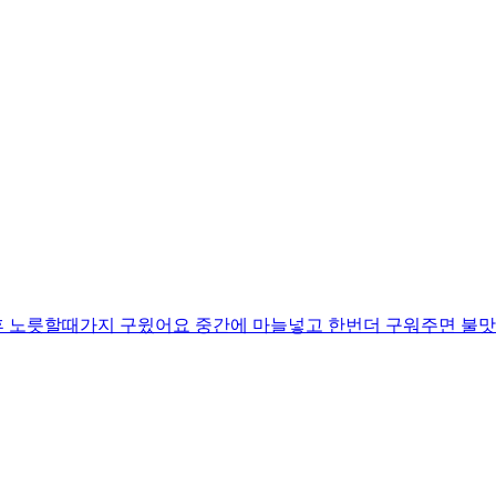
후 노릇할때가지 구윘어요 중간에 마늘넣고 한번더 구워주면 불