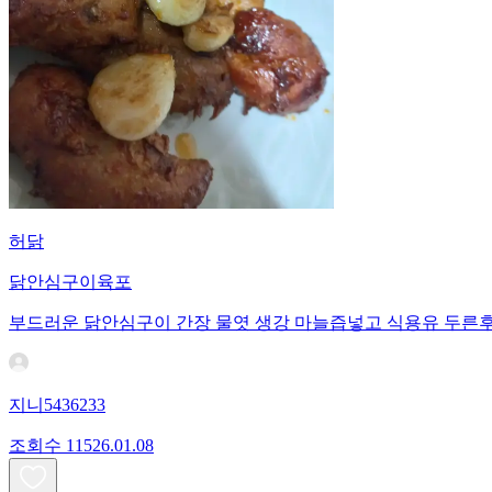
허닭
닭안심구이육포
부드러운 닭안심구이 간장 물엿 생강 마늘즙넣고 식용유 두른
지니5436233
조회수
115
26.01.08