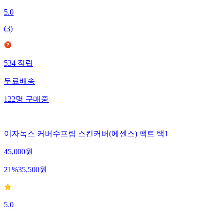
5.0
(
3
)
534
적립
무료배송
122
명
구매중
이자녹스 커버수프림 스킨커버(에센스) 팩트 택1
45,000
원
21
%
35,500
원
5.0