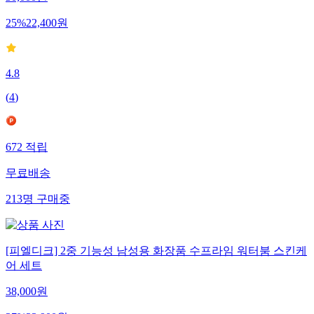
25
%
22,400
원
4.8
(
4
)
672
적립
무료배송
213
명
구매중
[피엘디크] 2중 기능성 남성용 화장품 수프라임 워터붐 스킨케
어 세트
38,000
원