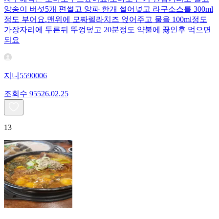
양송이 버섯5개 편썰고 양파 한개 썰어넣고 라구소스를 300ml
정도 부어요.맨위에 모짜렐라치즈 얹어주고 물을 100ml정도
가장자리에 두른뒤 뚜껑덮고 20분정도 약불에 끓인후 먹으면
되요
지니5590006
조회수
955
26.02.25
13