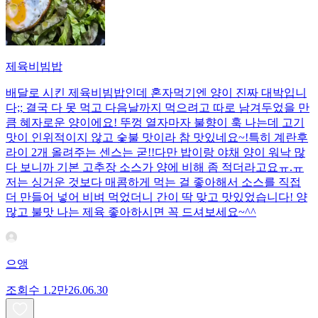
제육비빔밥
배달로 시킨 제육비빔밥인데 혼자먹기엔 양이 진짜 대박입니
다;; 결국 다 못 먹고 다음날까지 먹으려고 따로 남겨두었을 만
큼 혜자로운 양이에요! 뚜껑 열자마자 불향이 훅 나는데 고기
맛이 인위적이지 않고 숯불 맛이라 참 맛있네요~!특히 계란후
라이 2개 올려주는 센스는 굳!! ​다만 밥이랑 야채 양이 워낙 많
다 보니까 기본 고추장 소스가 양에 비해 좀 적더라고요ㅠ.ㅠ
저는 싱거운 것보다 매콤하게 먹는 걸 좋아해서 소스를 직접
더 만들어 넣어 비벼 먹었더니 간이 딱 맞고 맛있었습니다! 양
많고 불맛 나는 제육 좋아하시면 꼭 드셔보세요~^^
으앵
조회수
1.2만
26.06.30