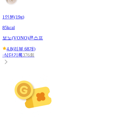
1인분(19g)
85kcal
보노(VONO)
콘스프
4.8
(리뷰
68
개)
·
식단기록
376회