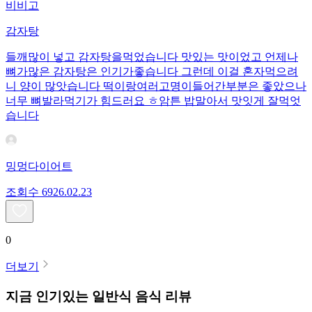
비비고
감자탕
들깨많이 넣고 감자탕을먹었습니다 맛있는 맛이었고 언제나
뼈가많은 감자탕은 인기가좋습니다 그런데 이걸 혼자먹으려
니 양이 많앗습니다 떡이랑여러고명이들어간부분은 좋았으나
너무 뼈발라먹기가 힘드러요 ㅎ암튼 밥말아서 맛잇게 잘먹엇
습니다
밍멍다이어트
조회수
69
26.02.23
0
더보기
지금 인기있는
일반식
음식 리뷰