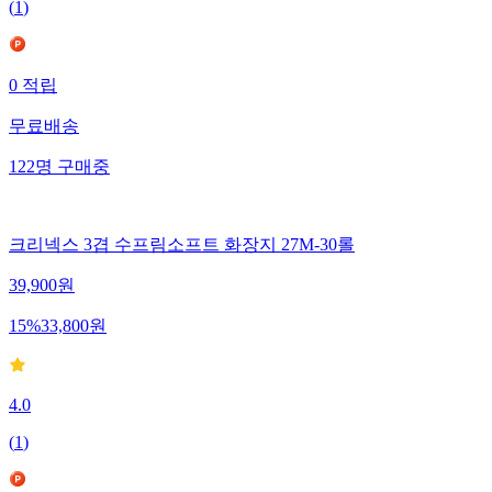
(
1
)
0
적립
무료배송
122
명
구매중
크리넥스 3겹 수프림소프트 화장지 27M-30롤
39,900
원
15
%
33,800
원
4.0
(
1
)