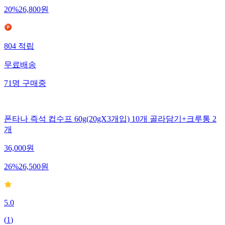
20
%
26,800
원
804
적립
무료배송
71
명
구매중
폰타나 즉석 컵수프 60g(20gX3개입) 10개 골라담기+크루통 2
개
36,000
원
26
%
26,500
원
5.0
(
1
)