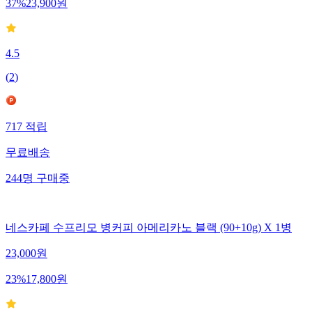
37
%
23,900
원
4.5
(
2
)
717
적립
무료배송
244
명
구매중
네스카페 수프리모 병커피 아메리카노 블랙 (90+10g) X 1병
23,000
원
23
%
17,800
원