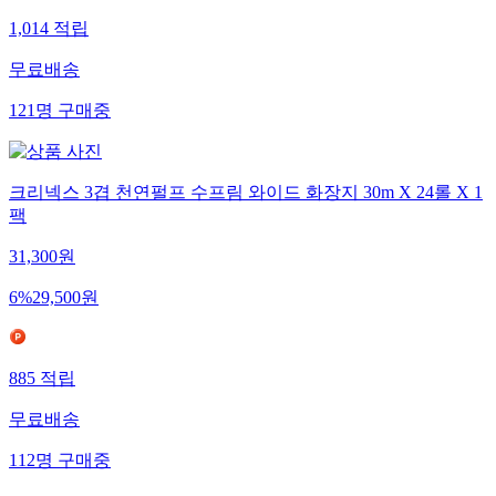
1,014
적립
무료배송
121
명
구매중
크리넥스 3겹 천연펄프 수프림 와이드 화장지 30m X 24롤 X 1
팩
31,300
원
6
%
29,500
원
885
적립
무료배송
112
명
구매중