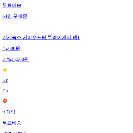
무료배송
64
명
구매중
이자녹스 커버수프림 투웨이케익 택1
45,000
원
21
%
35,500
원
5.0
(
1
)
0
적립
무료배송