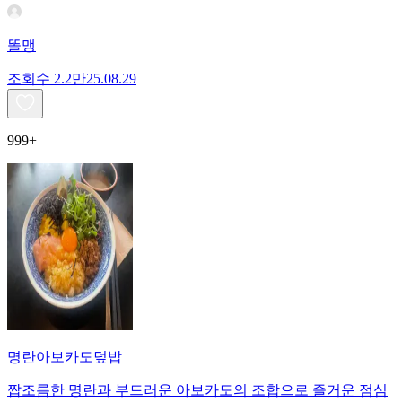
똘맹
조회수
2.2만
25.08.29
999+
명란아보카도덮밥
짭조름한 명란과 부드러운 아보카도의 조합으로 즐거운 점심