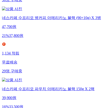
36
명
구매중
네스카페 수프리모 병커피 아메리카노 블랙 (90+10g) X 3병
47,700
원
21
%
37,800
원
1,134
적립
무료배송
29
명
구매중
네스카페 수프리모 파우치 아메리카노 블랙 150g X 2팩
39,900
원