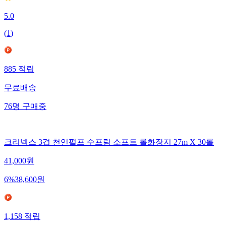
5.0
(
1
)
885
적립
무료배송
76
명
구매중
크리넥스 3겹 천연펄프 수프림 소프트 롤화장지 27m X 30롤
41,000
원
6
%
38,600
원
1,158
적립