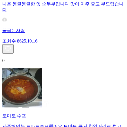
나온 몽글몽글한 옛 순두부입니다 맛이 아주 좋고 부드럽습니
다
꿈굽는사람
조회수
86
25.10.16
0
토마토 수프
자주해먹는 토마토수프했어요.토마토 큰거 한입거리로 썰고