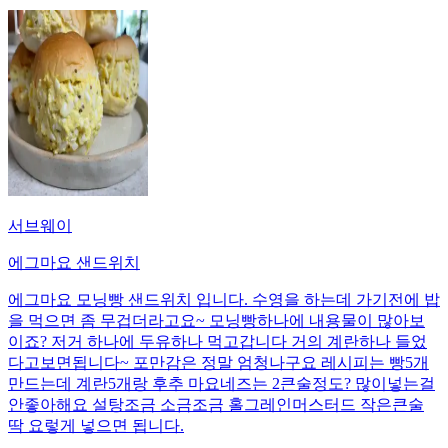
서브웨이
에그마요 샌드위치
에그마요 모닝빵 샌드위치 입니다. 수영을 하는데 가기전에 밥
을 먹으면 좀 무겁더라고요~ 모닝빵하나에 내용물이 많아보
이죠? 저거 하나에 두유하나 먹고갑니다 거의 계란하나 들었
다고보면됩니다~ 포만감은 정말 엄청나구요 레시피는 빵5개
만드는데 계란5개랑 후추 마요네즈는 2큰술정도? 많이넣는걸
안좋아해요 설탕조금 소금조금 홀그레인머스터드 작은큰술
딱 요렇게 넣으면 됩니다.