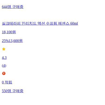
644
명
구매중
실크테라피 인리치드 액션 수프림 에센스 60ml
18,100
원
25
%
13,600
원
4.3
(
4
)
0
적립
550
명
구매중