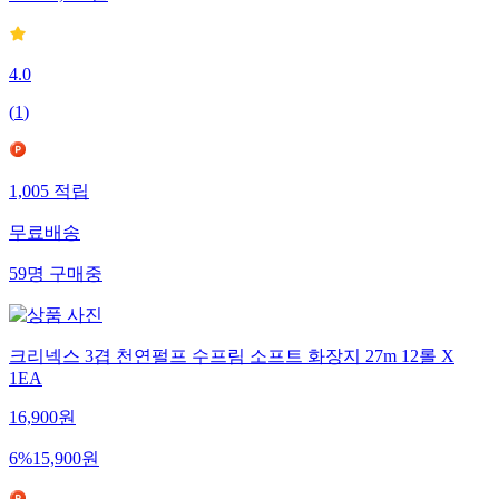
16
%
33,500
원
4.0
(
1
)
1,005
적립
무료배송
59
명
구매중
크리넥스 3겹 천연펄프 수프림 소프트 화장지 27m 12롤 X
1EA
16,900
원
6
%
15,900
원