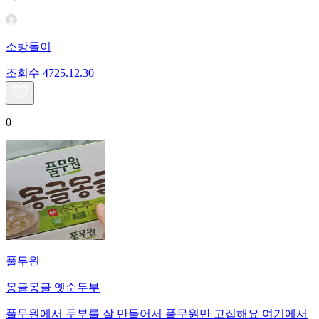
소방돌이
조회수
47
25.12.30
0
풀무원
몽글몽글 옛순두부
풀무원에서 두부를 잘 만들어서 풀무원만 고집해요 여기에서