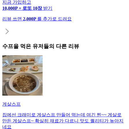
지금 가입하고
10,000P + 로또 10장
받기
리뷰 쓰면
2,000P
를 추가로 드려요
수프
을 먹은 유저들의 다른 리뷰
게살스프
집에선 크래미로 게살스프 만들어 먹는데 여긴 찐~~ 게살로
만든 게살스프~ 확실히 재료가 다르니 맛도 퀄리티가 높아지
네요