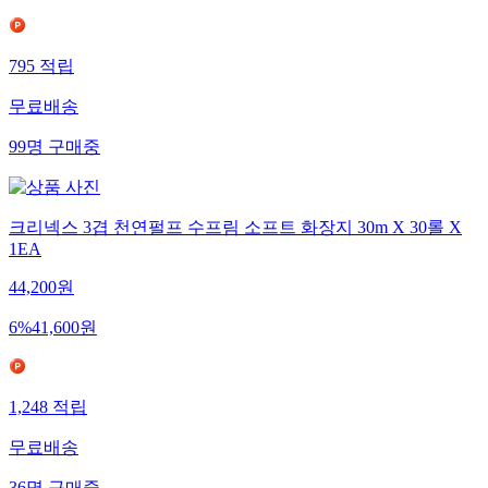
795
적립
무료배송
99
명
구매중
크리넥스 3겹 천연펄프 수프림 소프트 화장지 30m X 30롤 X
1EA
44,200
원
6
%
41,600
원
1,248
적립
무료배송