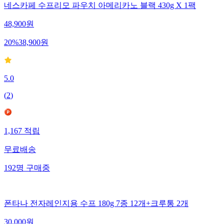
네스카페 수프리모 파우치 아메리카노 블랙 430g X 1팩
48,900
원
20
%
38,900
원
5.0
(
2
)
1,167
적립
무료배송
192
명
구매중
폰타나 전자레인지용 수프 180g 7종 12개+크루통 2개
30,000
원