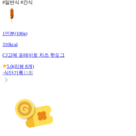
#일반식 #간식
1인분(100g)
310kcal
CJ
고메 포테이토 치즈 핫도그
5.0
(리뷰
8
개)
·
식단기록
11회