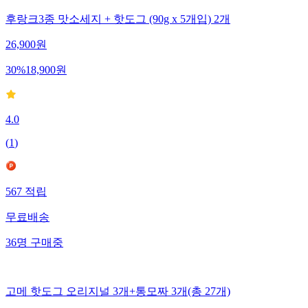
후랑크3종 맛소세지 + 핫도그 (90g x 5개입) 2개
26,900
원
30
%
18,900
원
4.0
(
1
)
567
적립
무료배송
36
명
구매중
고메 핫도그 오리지널 3개+통모짜 3개(총 27개)