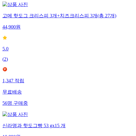
고메 핫도그 크리스피 3개+치즈크리스피 3개(총 27개)
44,900
원
5.0
(
2
)
1,347
적립
무료배송
56
명
구매중
신라명과 핫도그빵 53 gx15 개