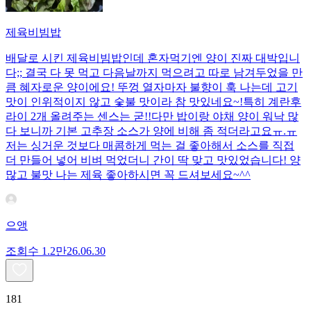
제육비빔밥
배달로 시킨 제육비빔밥인데 혼자먹기엔 양이 진짜 대박입니
다;; 결국 다 못 먹고 다음날까지 먹으려고 따로 남겨두었을 만
큼 혜자로운 양이에요! 뚜껑 열자마자 불향이 훅 나는데 고기
맛이 인위적이지 않고 숯불 맛이라 참 맛있네요~!특히 계란후
라이 2개 올려주는 센스는 굳!! ​다만 밥이랑 야채 양이 워낙 많
다 보니까 기본 고추장 소스가 양에 비해 좀 적더라고요ㅠ.ㅠ
저는 싱거운 것보다 매콤하게 먹는 걸 좋아해서 소스를 직접
더 만들어 넣어 비벼 먹었더니 간이 딱 맞고 맛있었습니다! 양
많고 불맛 나는 제육 좋아하시면 꼭 드셔보세요~^^
으앵
조회수
1.2만
26.06.30
181