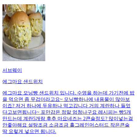
서브웨이
에그마요 샌드위치
에그마요 모닝빵 샌드위치 입니다. 수영을 하는데 가기전에 밥
을 먹으면 좀 무겁더라고요~ 모닝빵하나에 내용물이 많아보
이죠? 저거 하나에 두유하나 먹고갑니다 거의 계란하나 들었
다고보면됩니다~ 포만감은 정말 엄청나구요 레시피는 빵5개
만드는데 계란5개랑 후추 마요네즈는 2큰술정도? 많이넣는걸
안좋아해요 설탕조금 소금조금 홀그레인머스터드 작은큰술
딱 요렇게 넣으면 됩니다.