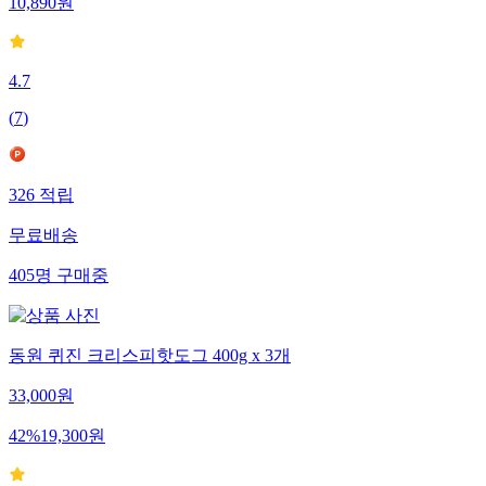
10,890
원
4.7
(
7
)
326
적립
무료배송
405
명
구매중
동원 퀴진 크리스피핫도그 400g x 3개
33,000
원
42
%
19,300
원