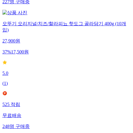
227
명
구매중
오뚜기 오리지널/치즈/할라피뇨 핫도그 골라담기 400g (10개
입)
27,900
원
37
%
17,500
원
5.0
(
1
)
525
적립
무료배송
248
명
구매중