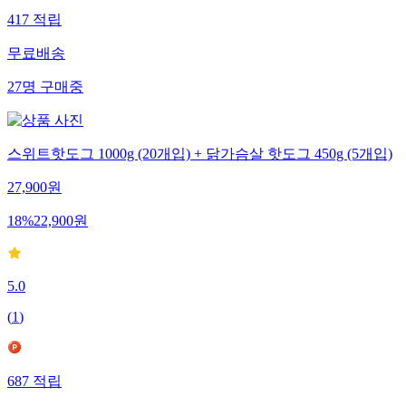
417
적립
무료배송
27
명
구매중
스위트핫도그 1000g (20개입) + 닭가슴살 핫도그 450g (5개입)
27,900
원
18
%
22,900
원
5.0
(
1
)
687
적립