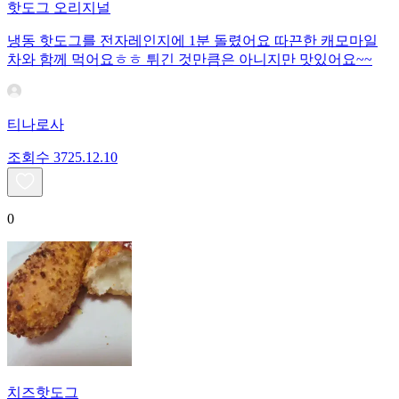
핫도그 오리지널
냉동 핫도그를 전자레인지에 1분 돌렸어요 따끈한 캐모마일
차와 함께 먹어요ㅎㅎ 튀긴 것만큼은 아니지만 맛있어요~~
티나로사
조회수
37
25.12.10
0
치즈핫도그