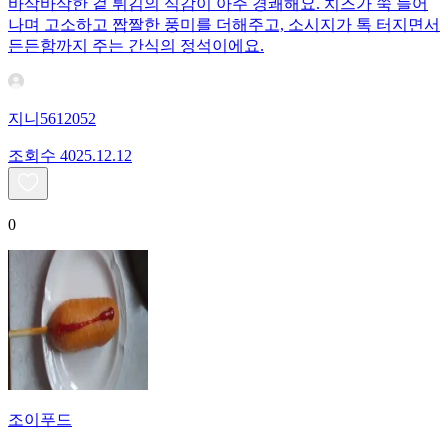
바삭바삭한 겉 튀김의 식감이 아주 경쾌해요. 치즈가 쭉 늘어
나며 고소하고 짭짤한 풍미를 더해주고, 소시지가 톡 터지면서
든든함까지 주는 간식의 정석이에요.
지니5612052
조회수
40
25.12.12
0
조이푸드