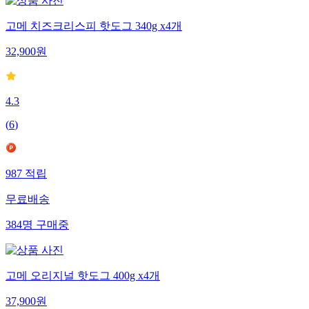
고메 치즈크리스피 핫도그 340g x4개
32,900
원
4.3
(
6
)
987
적립
무료배송
384
명
구매중
고메 오리지널 핫도그 400g x4개
37,900
원