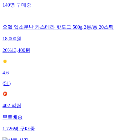
140
명
구매중
오뗄 입소문난 카스테라 핫도그 500g 2봉/총 20스틱
18,000
원
26
%
13,400
원
4.6
(
51
)
402
적립
무료배송
1,726
명
구매중