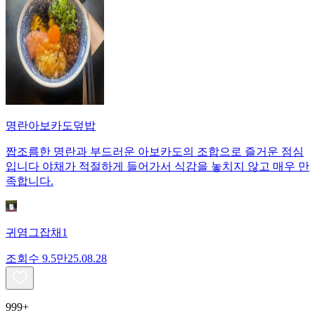
명란아보카도덮밥
짭조름한 명란과 부드러운 아보카도의 조합으로 즐거운 점심
입니다 야채가 적절하게 들어가서 식감을 놓치지 않고 매우 만
족합니다.
귀염그잡채1
조회수
9.5만
25.08.28
999+