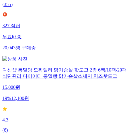
(
355
)
327
적립
무료배송
20,043
명
구매중
다신샵 통밀당 모짜렐라 닭가슴살 핫도그 2종 6팩/10팩/20팩
식단관리 다이어터 통밀빵 닭가슴살소세지 치즈핫도그
15,000
원
19
%
12,100
원
4.3
(
6
)