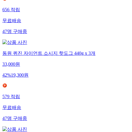
656
적립
무료배송
47
명
구매중
동원 퀴진 자이언트 소시지 핫도그 440g x 3개
33,000
원
42
%
19,300
원
579
적립
무료배송
47
명
구매중