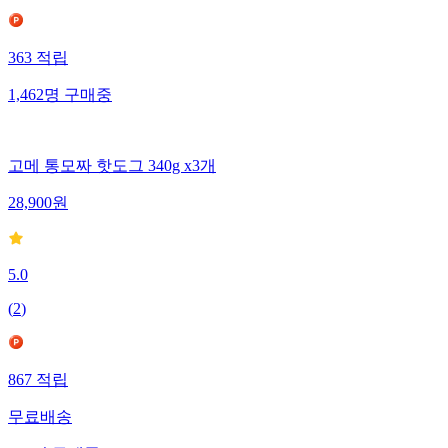
363
적립
1,462
명
구매중
고메 통모짜 핫도그 340g x3개
28,900
원
5.0
(
2
)
867
적립
무료배송