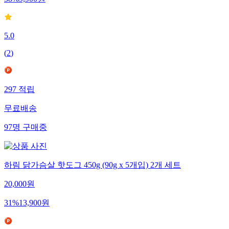
38
%
9,900
원
5.0
(
2
)
297
적립
무료배송
97
명
구매중
하림 닭가슴살 핫도그 450g (90g x 5개입) 2개 세트
20,000
원
31
%
13,900
원