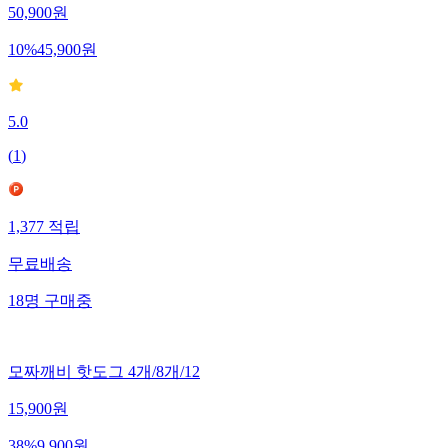
50,900
원
10
%
45,900
원
5.0
(
1
)
1,377
적립
무료배송
18
명
구매중
모짜깨비 핫도그 4개/8개/12
15,900
원