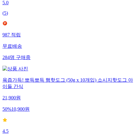
5.0
(
5
)
987
적립
무료배송
284
명
구매중
육즙가득! 뽀득뽀득 햄핫도그 (50g x 10개입) 소시지핫도그 아
이들 간식
21,900
원
50
%
10,900
원
4.5