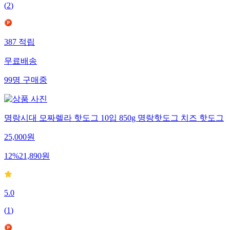
(
2
)
387
적립
무료배송
99
명
구매중
명랑시대 모짜렐라 핫도그 10입 850g 명랑핫도그 치즈 핫도그
25,000
원
12
%
21,890
원
5.0
(
1
)