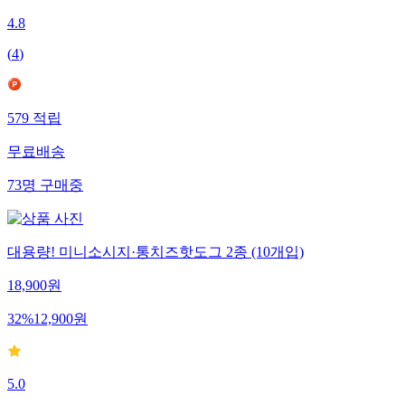
4.8
(
4
)
579
적립
무료배송
73
명
구매중
대용량! 미니소시지·통치즈핫도그 2종 (10개입)
18,900
원
32
%
12,900
원
5.0