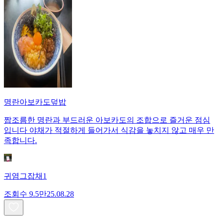
명란아보카도덮밥
짭조름한 명란과 부드러운 아보카도의 조합으로 즐거운 점심
입니다 야채가 적절하게 들어가서 식감을 놓치지 않고 매우 만
족합니다.
귀염그잡채1
조회수
9.5만
25.08.28