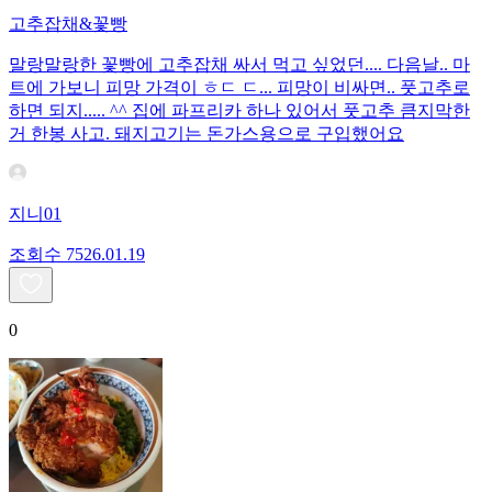
고추잡채&꽃빵
말랑말랑한 꽃빵에 고추잡채 싸서 먹고 싶었던.... 다음날.. 마
트에 가보니 피망 가격이 ㅎㄷ ㄷ... 피망이 비싸면.. 풋고추로
하면 되지..... ^^ 집에 파프리카 하나 있어서 풋고추 큼지막한
거 한봉 사고. 돼지고기는 돈가스용으로 구입했어요
지니01
조회수
75
26.01.19
0