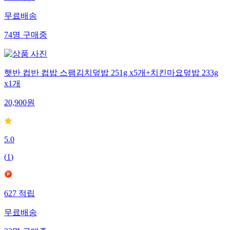
무료배송
74
명
구매중
햇반 컵반 컵밥 스팸김치덮밥 251g x5개+치킨마요덮밥 233g
x1개
20,900
원
5.0
(
1
)
627
적립
무료배송