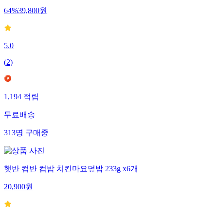
64
%
39,800
원
5.0
(
2
)
1,194
적립
무료배송
313
명
구매중
햇반 컵반 컵밥 치킨마요덮밥 233g x6개
20,900
원