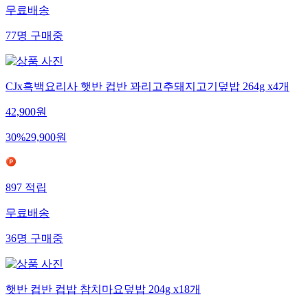
무료배송
77
명
구매중
CJx흑백요리사 햇반 컵반 꽈리고추돼지고기덮밥 264g x4개
42,900
원
30
%
29,900
원
897
적립
무료배송
36
명
구매중
햇반 컵반 컵밥 참치마요덮밥 204g x18개