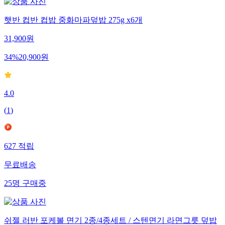
햇반 컵반 컵밥 중화마파덮밥 275g x6개
31,900
원
34
%
20,900
원
4.0
(
1
)
627
적립
무료배송
25
명
구매중