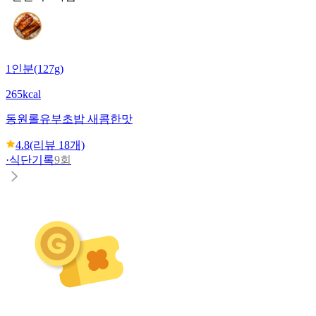
1인분(127g)
265kcal
동원
롤유부초밥 새콤한맛
4.8
(리뷰
18
개)
·
식단기록
9회