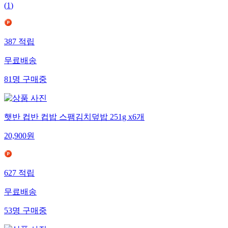
(
1
)
387
적립
무료배송
81
명
구매중
햇반 컵반 컵밥 스팸김치덮밥 251g x6개
20,900
원
627
적립
무료배송
53
명
구매중