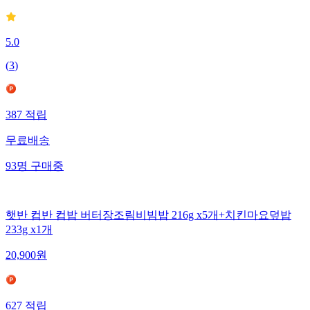
5.0
(
3
)
387
적립
무료배송
93
명
구매중
햇반 컵반 컵밥 버터장조림비빔밥 216g x5개+치킨마요덮밥
233g x1개
20,900
원
627
적립