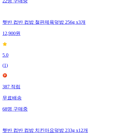
22
명
구매중
햇반 컵반 컵밥 철판제육덮밥 256g x3개
12,900
원
5.0
(
1
)
387
적립
무료배송
68
명
구매중
햇반 컵반 컵밥 치킨마요덮밥 233g x12개