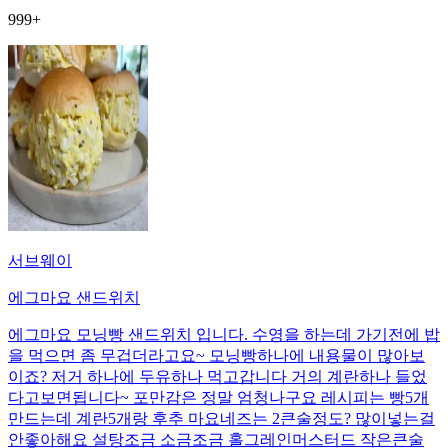
999+
서브웨이
에그마요 샌드위치
에그마요 모닝빵 샌드위치 입니다. 수영을 하는데 가기전에 밥
을 먹으면 좀 무겁더라고요~ 모닝빵하나에 내용물이 많아보
이죠? 저거 하나에 두유하나 먹고갑니다 거의 계란하나 들었
다고보면됩니다~ 포만감은 정말 엄청나구요 레시피는 빵5개
만드는데 계란5개랑 후추 마요네즈는 2큰술정도? 많이넣는걸
안좋아해요 설탕조금 소금조금 홀그레인머스터드 작은큰술