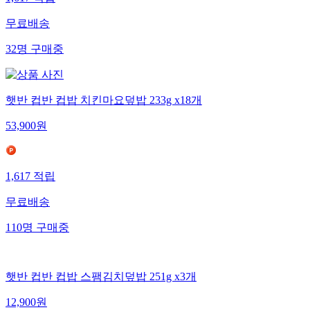
무료배송
32
명
구매중
햇반 컵반 컵밥 치킨마요덮밥 233g x18개
53,900
원
1,617
적립
무료배송
110
명
구매중
햇반 컵반 컵밥 스팸김치덮밥 251g x3개
12,900
원