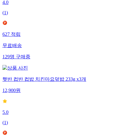
4.0
(
1
)
627
적립
무료배송
129
명
구매중
햇반 컵반 컵밥 치킨마요덮밥 233g x3개
12,900
원
5.0
(
1
)