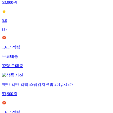
53,900
원
5.0
(
1
)
1,617
적립
무료배송
32
명
구매중
햇반 컵반 컵밥 스팸김치덮밥 251g x18개
53,900
원
1,617
적립