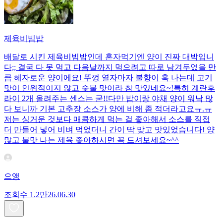
제육비빔밥
배달로 시킨 제육비빔밥인데 혼자먹기엔 양이 진짜 대박입니
다;; 결국 다 못 먹고 다음날까지 먹으려고 따로 남겨두었을 만
큼 혜자로운 양이에요! 뚜껑 열자마자 불향이 훅 나는데 고기
맛이 인위적이지 않고 숯불 맛이라 참 맛있네요~!특히 계란후
라이 2개 올려주는 센스는 굳!! ​다만 밥이랑 야채 양이 워낙 많
다 보니까 기본 고추장 소스가 양에 비해 좀 적더라고요ㅠ.ㅠ
저는 싱거운 것보다 매콤하게 먹는 걸 좋아해서 소스를 직접
더 만들어 넣어 비벼 먹었더니 간이 딱 맞고 맛있었습니다! 양
많고 불맛 나는 제육 좋아하시면 꼭 드셔보세요~^^
으앵
조회수
1.2만
26.06.30