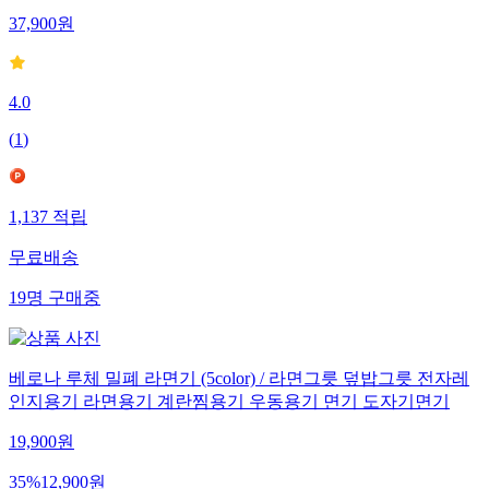
37,900
원
4.0
(
1
)
1,137
적립
무료배송
19
명
구매중
베로나 루체 밀폐 라면기 (5color) / 라면그릇 덮밥그릇 전자레
인지용기 라면용기 계란찜용기 우동용기 면기 도자기면기
19,900
원