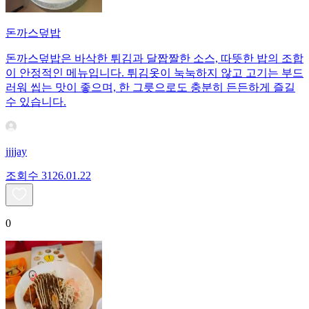
돈까스덮밥
돈까스덮밥은 바삭한 튀김과 달짭짤한 소스, 따뜻한 밥의 조합
이 안정적인 메뉴입니다. 튀김옷이 눅눅하지 않고 고기는 부드
러워 씹는 맛이 좋으며, 한 그릇으로도 충분히 든든하게 즐길
수 있습니다.
jjjjay
조회수
31
26.01.22
0