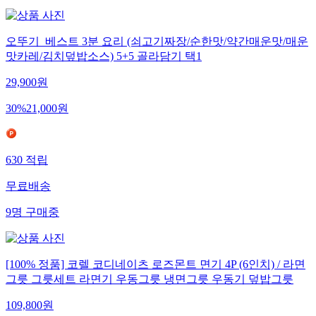
오뚜기_베스트 3분 요리 (쇠고기짜장/순한맛/약간매운맛/매운
맛카레/김치덮밥소스) 5+5 골라담기 택1
29,900
원
30
%
21,000
원
630
적립
무료배송
9
명
구매중
[100% 정품] 코렐 코디네이츠 로즈몬트 면기 4P (6인치) / 라면
그릇 그릇세트 라면기 우동그릇 냉면그릇 우동기 덮밥그릇
109,800
원