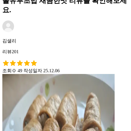
롤유부초밥 새콤한맛 리뷰를 확인해보세
요.
김샐리
리뷰201
조회수 49
작성일자 25.12.06