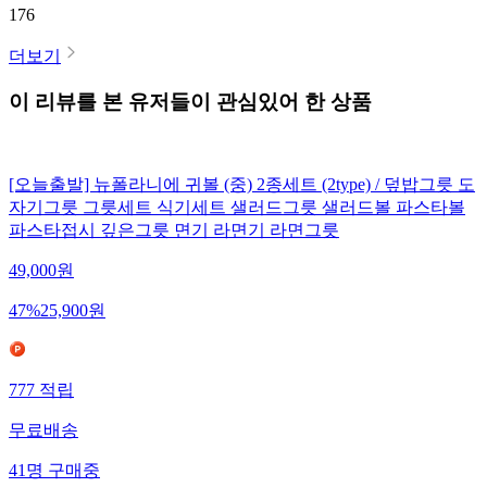
176
더보기
이 리뷰를 본 유저들이 관심있어 한 상품
[오늘출발] 뉴폴라니에 귀볼 (중) 2종세트 (2type) / 덮밥그릇 도
자기그릇 그릇세트 식기세트 샐러드그릇 샐러드볼 파스타볼
파스타접시 깊은그릇 면기 라면기 라면그릇
49,000
원
47
%
25,900
원
777
적립
무료배송
41
명
구매중