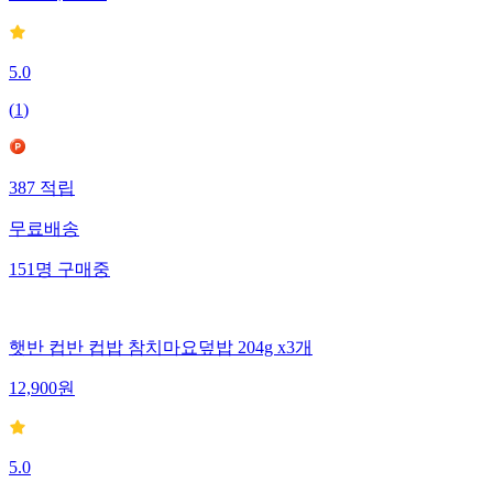
35
%
12,900
원
5.0
(
1
)
387
적립
무료배송
151
명
구매중
햇반 컵반 컵밥 참치마요덮밥 204g x3개
12,900
원
5.0