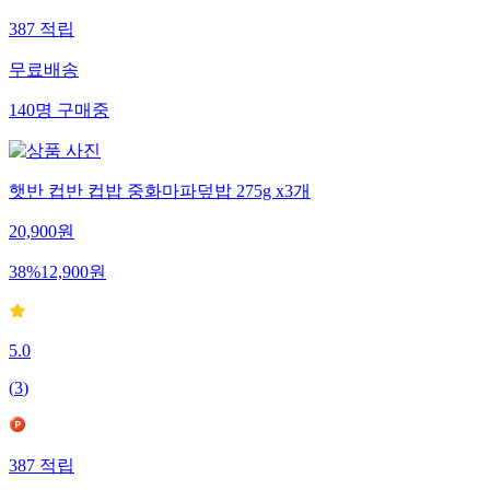
387
적립
무료배송
140
명
구매중
햇반 컵반 컵밥 중화마파덮밥 275g x3개
20,900
원
38
%
12,900
원
5.0
(
3
)
387
적립