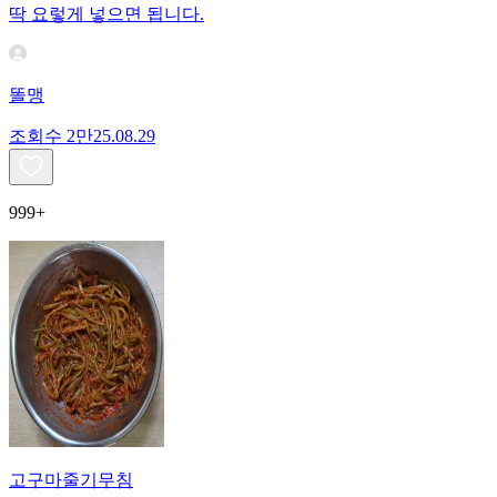
딱 요렇게 넣으면 됩니다.
똘맹
조회수
2만
25.08.29
999+
고구마줄기무침