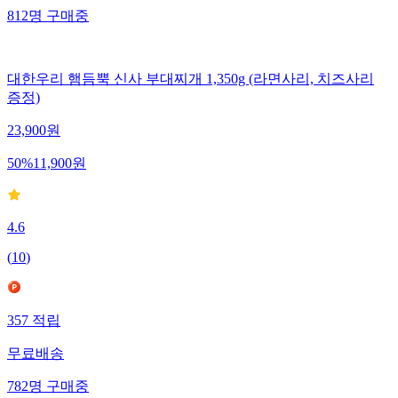
812
명
구매중
대한우리 햄듬뿍 신사 부대찌개 1,350g (라면사리, 치즈사리
증정)
23,900
원
50
%
11,900
원
4.6
(
10
)
357
적립
무료배송
782
명
구매중