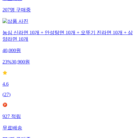
무료배송
207
명
구매중
농심 신라면 10개 + 안성탕면 10개 + 오뚜기 진라면 10개 + 삼
양라면 10개
40,000
원
23
%
30,900
원
4.6
(
27
)
927
적립
무료배송