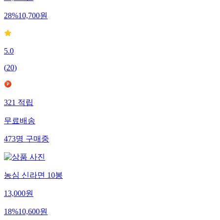
14,900
원
28
%
10,700
원
5.0
(
20
)
321
적립
무료배송
473
명
구매중
농심 신라면 10봉
13,000
원
18
%
10,600
원