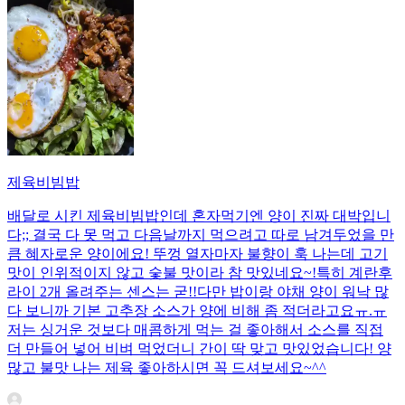
제육비빔밥
배달로 시킨 제육비빔밥인데 혼자먹기엔 양이 진짜 대박입니
다;; 결국 다 못 먹고 다음날까지 먹으려고 따로 남겨두었을 만
큼 혜자로운 양이에요! 뚜껑 열자마자 불향이 훅 나는데 고기
맛이 인위적이지 않고 숯불 맛이라 참 맛있네요~!특히 계란후
라이 2개 올려주는 센스는 굳!! ​다만 밥이랑 야채 양이 워낙 많
다 보니까 기본 고추장 소스가 양에 비해 좀 적더라고요ㅠ.ㅠ
저는 싱거운 것보다 매콤하게 먹는 걸 좋아해서 소스를 직접
더 만들어 넣어 비벼 먹었더니 간이 딱 맞고 맛있었습니다! 양
많고 불맛 나는 제육 좋아하시면 꼭 드셔보세요~^^