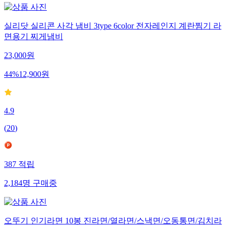
실리닷 실리콘 사각 냄비 3type 6color 전자레인지 계란찜기 라
면용기 찌게냄비
23,000
원
44
%
12,900
원
4.9
(
20
)
387
적립
2,184
명
구매중
오뚜기 인기라면 10봉 진라면/열라면/스낵면/오동통면/김치라