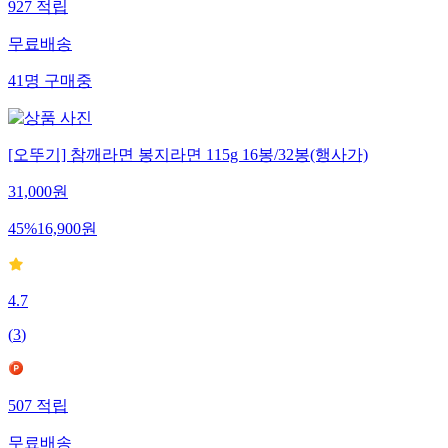
927
적립
무료배송
41
명
구매중
[오뚜기] 참깨라면 봉지라면 115g 16봉/32봉(행사가)
31,000
원
45
%
16,900
원
4.7
(
3
)
507
적립