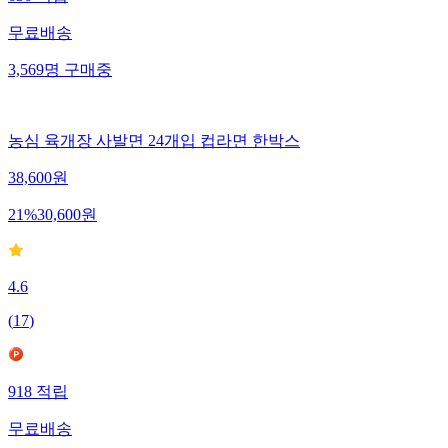
무료배송
3,569
명
구매중
농심 육개장 사발면 24개입 컵라면 한박스
38,600
원
21
%
30,600
원
4.6
(
17
)
918
적립
무료배송