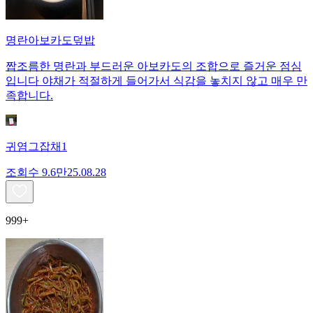
명란아보카도덮밥
짭조름한 명란과 부드러운 아보카도의 조합으로 즐거운 점심
입니다 야채가 적절하게 들어가서 식감을 놓치지 않고 매우 만
족합니다.
귀염그잡채1
조회수
9.6만
25.08.28
999+