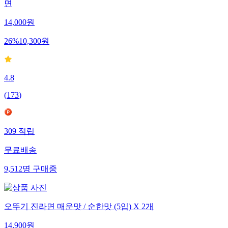
면
14,000
원
26
%
10,300
원
4.8
(
173
)
309
적립
무료배송
9,512
명
구매중
오뚜기 진라면 매운맛 / 순한맛 (5입) X 2개