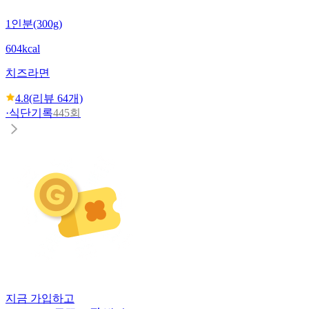
1인분(300g)
604kcal
치즈라면
4.8
(리뷰
64
개)
·
식단기록
445회
지금 가입하고