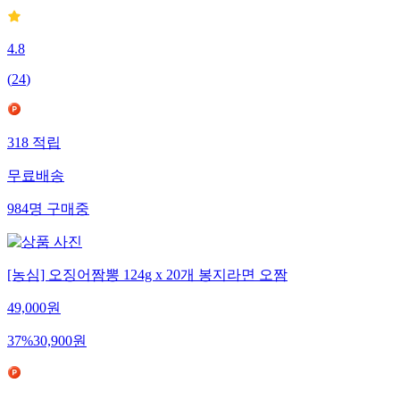
4.8
(
24
)
318
적립
무료배송
984
명
구매중
[농심] 오징어짬뽕 124g x 20개 봉지라면 오짬
49,000
원
37
%
30,900
원