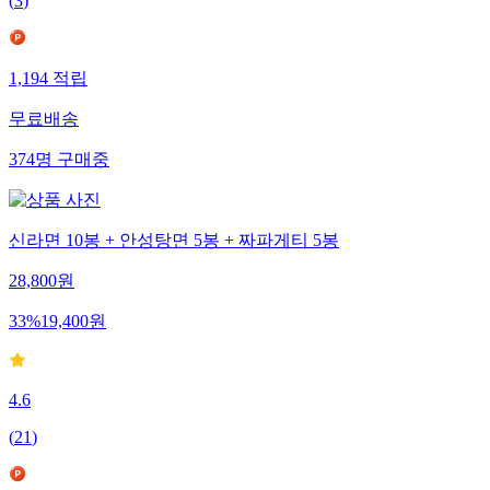
(
3
)
1,194
적립
무료배송
374
명
구매중
신라면 10봉 + 안성탕면 5봉 + 짜파게티 5봉
28,800
원
33
%
19,400
원
4.6
(
21
)