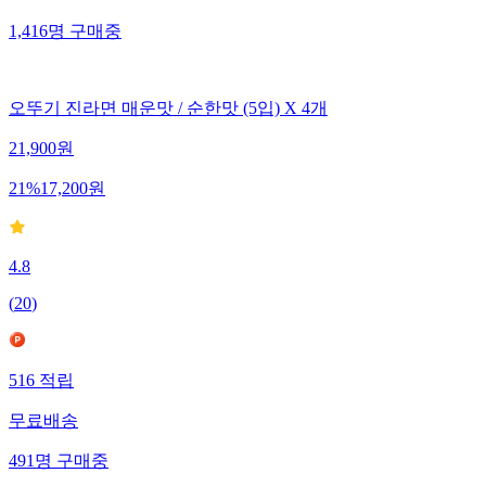
1,416
명
구매중
오뚜기 진라면 매운맛 / 순한맛 (5입) X 4개
21,900
원
21
%
17,200
원
4.8
(
20
)
516
적립
무료배송
491
명
구매중