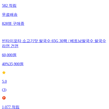
582
적립
무료배송
828
명
구매중
빈타이포타 소고기맛 쌀국수 65G 30팩 / 베트남쌀국수 쌀국수
라면 건면
60,000
원
40
%
35,900
원
5.0
(
3
)
1,077
적립