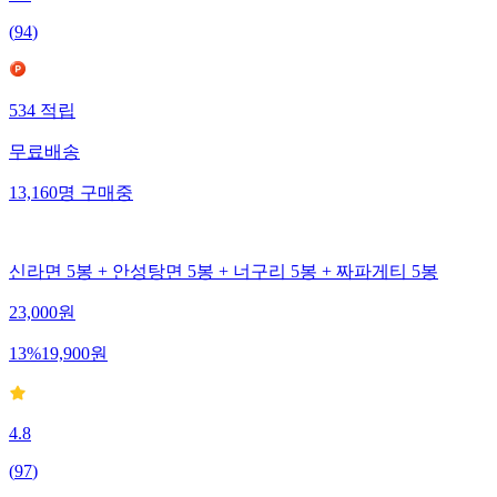
(
94
)
534
적립
무료배송
13,160
명
구매중
신라면 5봉 + 안성탕면 5봉 + 너구리 5봉 + 짜파게티 5봉
23,000
원
13
%
19,900
원
4.8
(
97
)