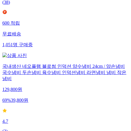
(
38
)
600
적립
무료배송
1,051
명
구매중
국내생산 네오플램 블로썸 인덕션 양수냄비 24cm / 양손냄비
국수냄비 두손냄비 육수냄비 인덕션냄비 라면냄비 냄비 작은
냄비
129,800
원
69
%
39,800
원
4.7