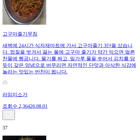
고구마줄기무침
새벽에 24시간 식자재마트에 가서 고구마줄기 3단을 샀습니
다. 껍질을 벗겨서 끓는 물에 고구마 줄기가 약간 익으면 얼른
찬물에 헹굽니다. 물기를 짜고, 밀가루 풀을 쑤어서 김치를 담
듯이 갖은 양념으로 버무리면 자연적인 단맛과 아삭한 식감에
놀라는 맛있는 반찬이 됩니다.
라임미소가
조회수
2,364
26.08.01
37