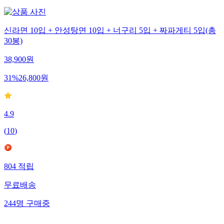
신라면 10입 + 안성탕면 10입 + 너구리 5입 + 짜파게티 5입(총
30봉)
38,900
원
31
%
26,800
원
4.9
(
10
)
804
적립
무료배송
244
명
구매중