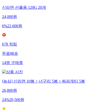
신라면 선물용 120G 20개
24,000
원
6
%
22,600
원
678
적립
무료배송
14
명
구매중
[농심] 신라면 10봉 + 너구리 5봉 + 짜파게티 5봉
26,800
원
24
%
20,500
원