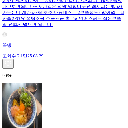
이죠? 저거 하나에 두유하나 먹고갑니다 거의 계란하나 들었
다고보면됩니다~ 포만감은 정말 엄청나구요 레시피는 빵5개
만드는데 계란5개랑 후추 마요네즈는 2큰술정도? 많이넣는걸
안좋아해요 설탕조금 소금조금 홀그레인머스터드 작은큰술
딱 요렇게 넣으면 됩니다.
똘맹
조회수
2.1만
25.08.29
999+