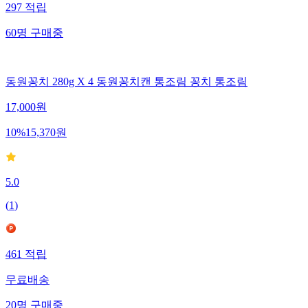
297
적립
60
명
구매중
동원꽁치 280g X 4 동원꽁치캔 통조림 꽁치 통조림
17,000
원
10
%
15,370
원
5.0
(
1
)
461
적립
무료배송
20
명
구매중