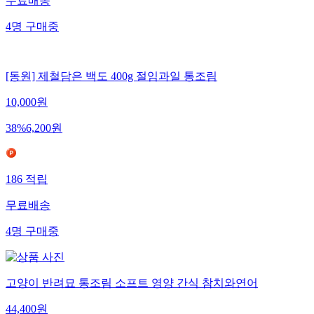
무료배송
4
명
구매중
[동원] 제철담은 백도 400g 절임과일 통조림
10,000
원
38
%
6,200
원
186
적립
무료배송
4
명
구매중
고양이 반려묘 통조림 소프트 영양 간식 참치와연어
44,400
원