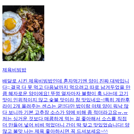
제육비빔밥
배달로 시킨 제육비빔밥인데 혼자먹기엔 양이 진짜 대박입니
다;; 결국 다 못 먹고 다음날까지 먹으려고 따로 남겨두었을 만
큼 혜자로운 양이에요! 뚜껑 열자마자 불향이 훅 나는데 고기
맛이 인위적이지 않고 숯불 맛이라 참 맛있네요~!특히 계란후
라이 2개 올려주는 센스는 굳!! ​다만 밥이랑 야채 양이 워낙 많
다 보니까 기본 고추장 소스가 양에 비해 좀 적더라고요ㅠ.ㅠ
저는 싱거운 것보다 매콤하게 먹는 걸 좋아해서 소스를 직접
더 만들어 넣어 비벼 먹었더니 간이 딱 맞고 맛있었습니다! 양
많고 불맛 나는 제육 좋아하시면 꼭 드셔보세요~^^