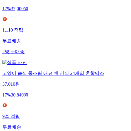
17
%
37,000
원
1,110
적립
무료배송
2
명
구매중
고양이 습식 통조림 애묘 캔 간식 24개입 혼합믹스
37,010
원
17
%
30,840
원
925
적립
무료배송