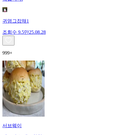
귀염그잡채1
조회수
9.5만
25.08.28
999+
서브웨이