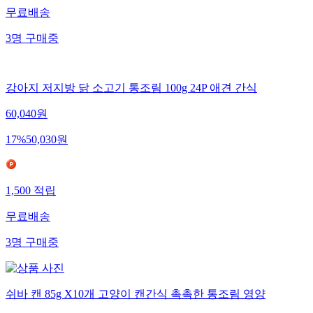
무료배송
3
명
구매중
강아지 저지방 닭 소고기 통조림 100g 24P 애견 간식
60,040
원
17
%
50,030
원
1,500
적립
무료배송
3
명
구매중
쉬바 캔 85g X10개 고양이 캔간식 촉촉한 통조림 영양