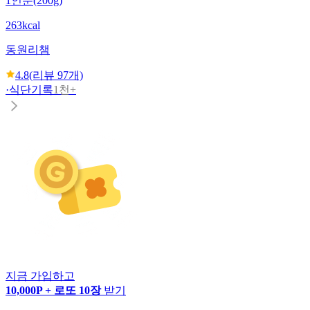
1인분(200g)
263kcal
동원
리챔
4.8
(리뷰
97
개)
·
식단기록
1천+
지금 가입하고
10,000P + 로또 10장
받기