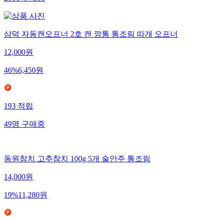
삼덕 자동캔오프너 2호 캔 깡통 통조림 따개 오프너
12,000
원
46
%
6,450
원
193
적립
49
명
구매중
동원참치 고추참치 100g 5개 술안주 통조림
14,000
원
19
%
11,280
원