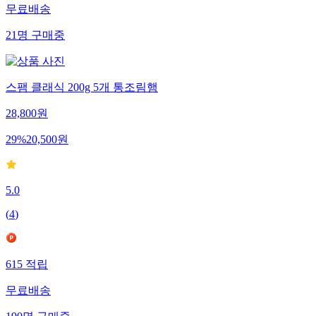
무료배송
21
명
구매중
스팸 클래식 200g 5개 통조림햄
28,800
원
29
%
20,500
원
5.0
(
4
)
615
적립
무료배송