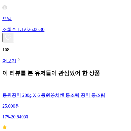
으앵
조회수
1.1만
26.06.30
168
더보기
이 리뷰를 본 유저들이 관심있어 한 상품
동원꽁치 280g X 6 동원꽁치캔 통조림 꽁치 통조림
25,000
원
17
%
20,840
원