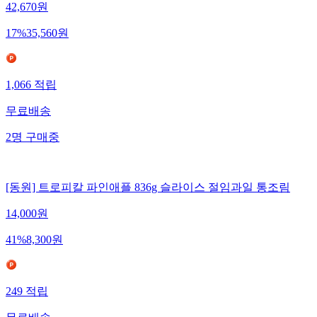
42,670
원
17
%
35,560
원
1,066
적립
무료배송
2
명
구매중
[동원] 트로피칼 파인애플 836g 슬라이스 절임과일 통조림
14,000
원
41
%
8,300
원
249
적립