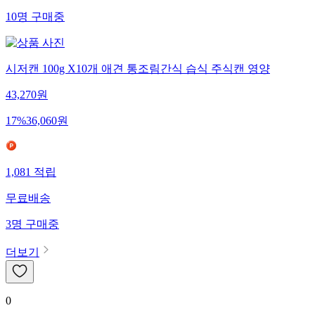
10
명
구매중
시저캔 100g X10개 애견 통조림간식 습식 주식캔 영양
43,270
원
17
%
36,060
원
1,081
적립
무료배송
3
명
구매중
더보기
0