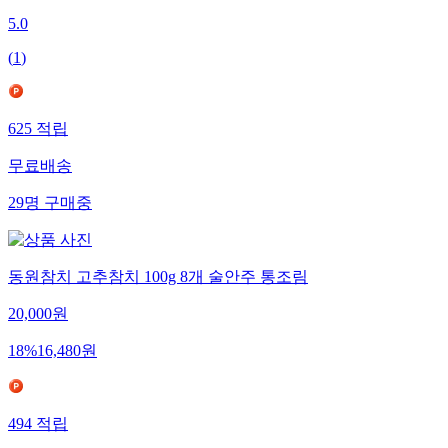
5.0
(
1
)
625
적립
무료배송
29
명
구매중
동원참치 고추참치 100g 8개 술안주 통조림
20,000
원
18
%
16,480
원
494
적립