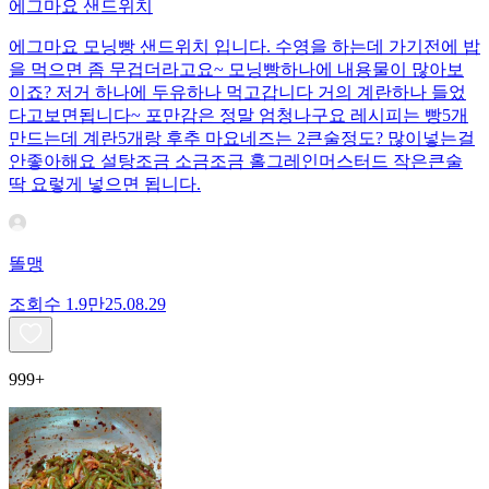
에그마요 샌드위치
에그마요 모닝빵 샌드위치 입니다. 수영을 하는데 가기전에 밥
을 먹으면 좀 무겁더라고요~ 모닝빵하나에 내용물이 많아보
이죠? 저거 하나에 두유하나 먹고갑니다 거의 계란하나 들었
다고보면됩니다~ 포만감은 정말 엄청나구요 레시피는 빵5개
만드는데 계란5개랑 후추 마요네즈는 2큰술정도? 많이넣는걸
안좋아해요 설탕조금 소금조금 홀그레인머스터드 작은큰술
딱 요렇게 넣으면 됩니다.
똘맹
조회수
1.9만
25.08.29
999+