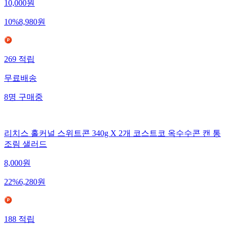
10,000
원
10
%
8,980
원
269
적립
무료배송
8
명
구매중
리치스 홀커널 스위트콘 340g X 2개 코스트코 옥수수콘 캔 통
조림 샐러드
8,000
원
22
%
6,280
원
188
적립