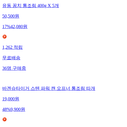
유동 꽁치 통조림 400g X 5개
50,500
원
17
%
42,080
원
1,262
적립
무료배송
36
명
구매중
바겐슈타이거 스텐 파워 캔 오프너 통조림 따개
19,000
원
48
%
9,900
원