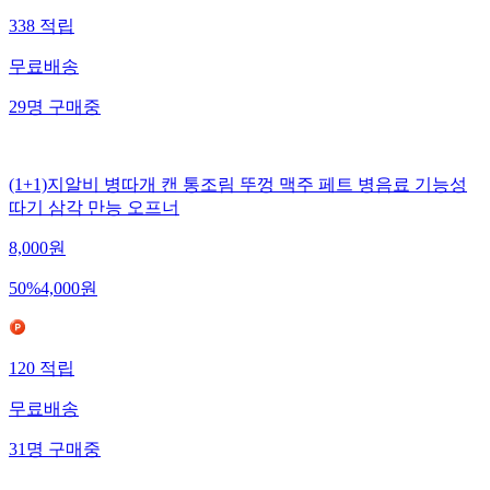
338
적립
무료배송
29
명
구매중
(1+1)지알비 병따개 캔 통조림 뚜껑 맥주 페트 병음료 기능성
따기 삼각 만능 오프너
8,000
원
50
%
4,000
원
120
적립
무료배송
31
명
구매중