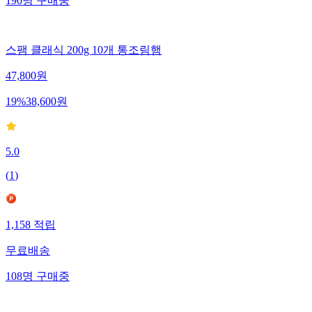
190
명
구매중
스팸 클래식 200g 10개 통조림햄
47,800
원
19
%
38,600
원
5.0
(
1
)
1,158
적립
무료배송
108
명
구매중