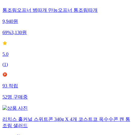
통조림오프너 병따개 만능오프너 통조림따개
9,940
원
69
%
3,130
원
5.0
(
1
)
93
적립
52
명
구매중
리치스 홀커널 스위트콘 340g X 4개 코스트코 옥수수콘 캔 통
조림 샐러드