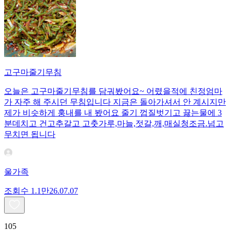
고구마줄기무침
오늘은 고구마줄기무침를 담궈봤어요~ 어렸을적에 친정엄마
가 자주 해 주시던 무침입니다 지금은 돌아가셔서 안 계시지만
제가 비슷하게 훙내를 내 봤어요 줄기 껍질벗기고 끓는물에 3
분데치고 건고추갈고 고춧가루,마늘,젓갈,깨,매실청조금.넘고
무치면 됩니다
울가족
조회수
1.1만
26.07.07
105