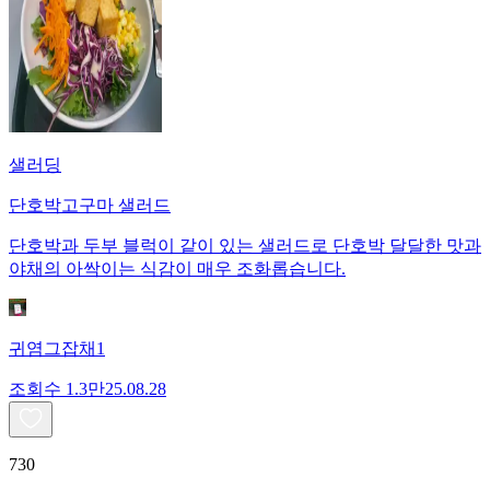
샐러딩
단호박고구마 샐러드
단호박과 두부 블럭이 같이 있는 샐러드로 단호박 달달한 맛과
야채의 아싹이는 식감이 매우 조화롭습니다.
귀염그잡채1
조회수
1.3만
25.08.28
730