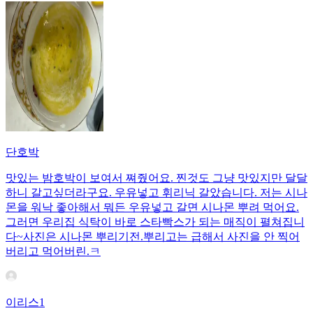
단호박
맛있는 밤호박이 보여서 쪄줬어요. 찐것도 그냥 맛있지만 달달
하니 갈고싶더라구요. 우유넣고 휘리닉 갈았습니다. 저는 시나
몬을 워낙 좋아해서 뭐든 우유넣고 갈면 시나몬 뿌려 먹어요.
그러면 우리집 식탁이 바로 스타빡스가 되는 매직이 펼쳐집니
다~사진은 시나몬 뿌리기전.뿌리고는 급해서 사진을 안 찍어
버리고 먹어버린.ㅋ
이리스1