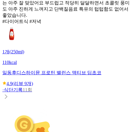
는 아주 잘 맞았어요 부드럽고 적당히 달달하면서 초콜릿 풍미
도 아주 진하게 느껴지고 단백질음료 특유의 텁텁함도 없어서
좋았습니다.
#다이어트식 #저녁
1개(250ml)
110kcal
일동후디스
하이뮨 프로틴 밸런스 액티브 딥초코
4.9
(리뷰
9
개)
·
식단기록
11회