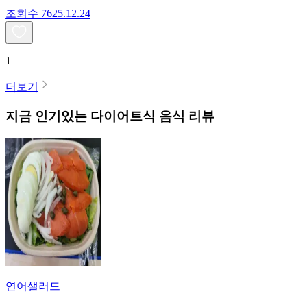
조회수
76
25.12.24
1
더보기
지금 인기있는
다이어트식
음식 리뷰
연어샐러드