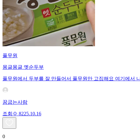
풀무원
몽글몽글 옛순두부
풀무원에서 두부를 잘 만들어서 풀무원만 고집해요 여기에서 
꿈굽는사람
조회수
82
25.10.16
0