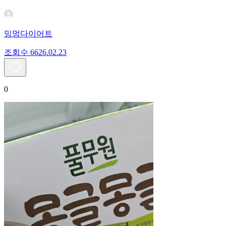
밍멍다이어트
조회수
66
26.02.23
0