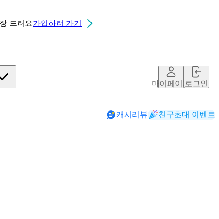
0장
드려요
가입하러 가기
마이페이지
로그인
캐시리뷰
친구초대 이벤트