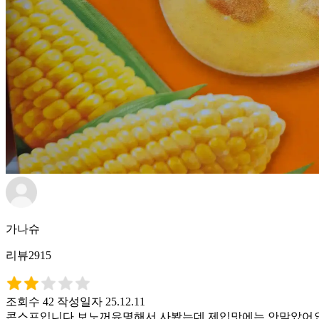
가나슈
리뷰2915
조회수 42
작성일자 25.12.11
콘스프입니다 보노꺼유명해서 사봤는데 제입맛에는 안맞았어