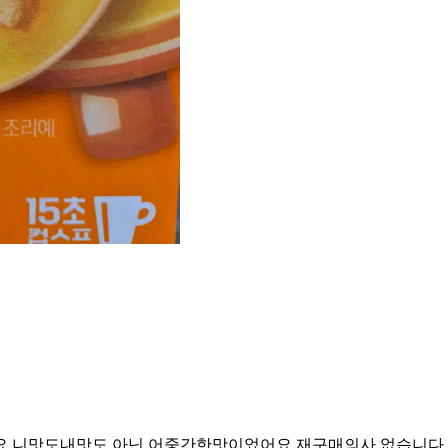
요 니맛도내맛도 아닌 어중간한맛이었어요 재구매의사 없습니다