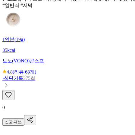
#일반식 #저녁
1인분(19g)
85kcal
보노(VONO)
콘스프
4.8
(리뷰
68
개)
·
식단기록
375회
0
신고·제보