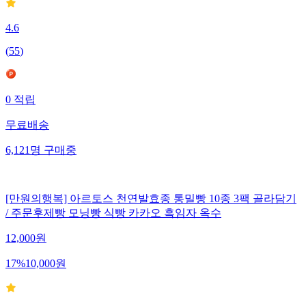
4.6
(
55
)
0
적립
무료배송
6,121
명
구매중
[만원의행복] 아르토스 천연발효종 통밀빵 10종 3팩 골라담기
/ 주문후제빵 모닝빵 식빵 카카오 흑임자 옥수
12,000
원
17
%
10,000
원