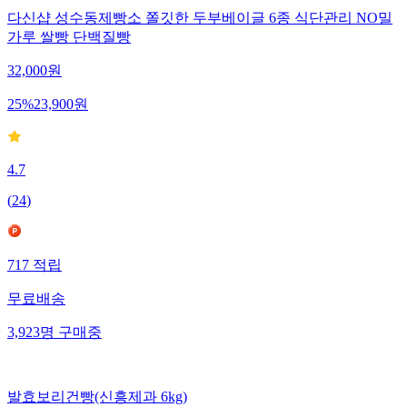
다신샵 성수동제빵소 쫄깃한 두부베이글 6종 식단관리 NO밀
가루 쌀빵 단백질빵
32,000
원
25
%
23,900
원
4.7
(
24
)
717
적립
무료배송
3,923
명
구매중
발효보리건빵(신흥제과 6kg)