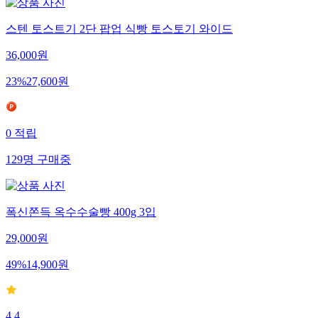
스텐 토스트기 2단 팝업 식빵 토스토기 와이드
36,000
원
23
%
27,600
원
0
적립
129
명
구매중
폭신쫀득 옥수수술빵 400g 3입
29,000
원
49
%
14,900
원