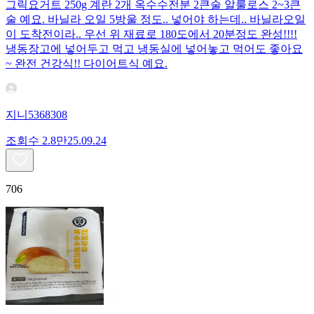
그릭요거트 250g 계란 2개 옥수수전분 2큰술 알룰로스 2~3큰
술 예요. 바닐라 오일 5방울 정도.. 넣어야 하는데.. 바닐라오일
이 도착전이라.. 우선 위 재료로 180도에서 20분정도 완성!!!!
냉동장고에 넣어두고 먹고 냉동실에 넣어놓고 먹어도 좋아요
~ 완전 건강식!! 다이어트식 예요.
지니5368308
조회수
2.8만
25.09.24
706