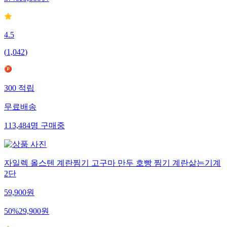
4.5
(
1,042
)
300
적립
무료배송
113,484
명
구매중
자일렉 올스텐 계란찜기 고구마 만두 호빵 찜기 계란삶는기계
2단
59,900
원
50
%
29,900
원