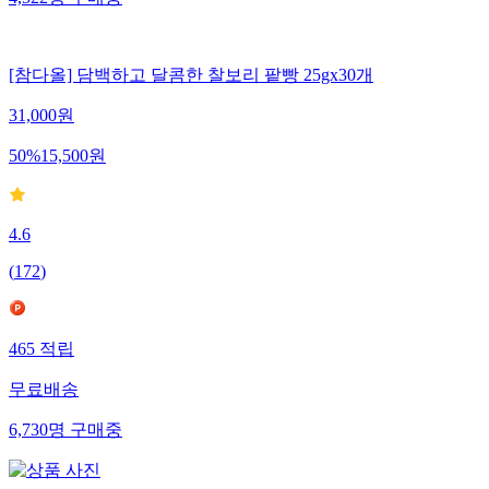
4,522
명
구매중
[참다올] 담백하고 달콤한 찰보리 팥빵 25gx30개
31,000
원
50
%
15,500
원
4.6
(
172
)
465
적립
무료배송
6,730
명
구매중