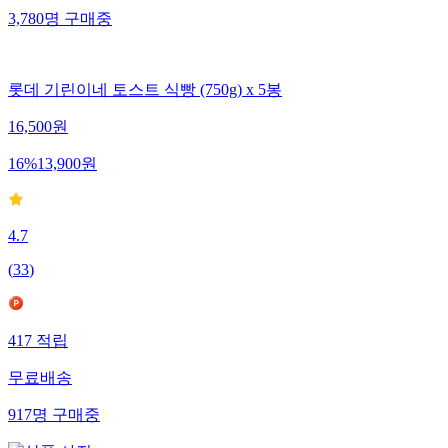
3,780
명
구매중
롯데 기린이네 토스트 식빵 (750g) x 5봉
16,500
원
16
%
13,900
원
4.7
(
33
)
417
적립
무료배송
917
명
구매중