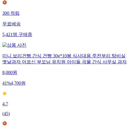
300
적립
무료배송
5,421
명
구매중
미니 보리건빵 간식 건빵 30g*10봉 식사대용 주전부리 탕비실
옛날과자 어르신 부모님 유치원 아이들 곡물 간식 사무실 과자
8,000
원
41
%
4,700
원
4.7
(
45
)