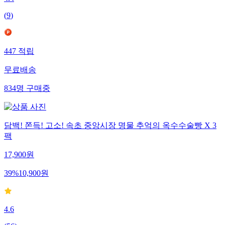
4.4
(
9
)
447
적립
무료배송
834
명
구매중
담백! 쫀득! 고소! 속초 중앙시장 명물 추억의 옥수수술빵 X 3
팩
17,900
원
39
%
10,900
원
4.6