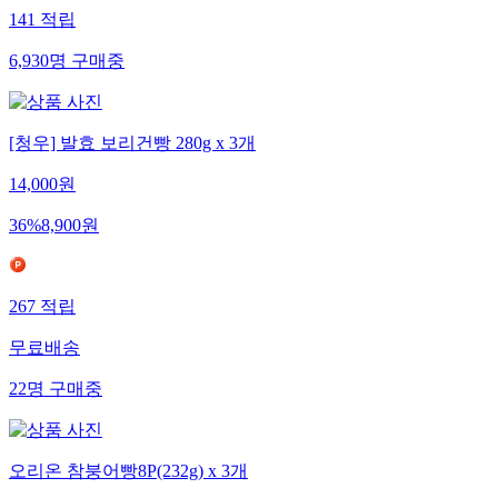
141
적립
6,930
명
구매중
[청우] 발효 보리건빵 280g x 3개
14,000
원
36
%
8,900
원
267
적립
무료배송
22
명
구매중
오리온 참붕어빵8P(232g) x 3개