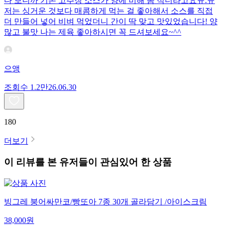
다 보니까 기본 고추장 소스가 양에 비해 좀 적더라고요ㅠ.ㅠ
저는 싱거운 것보다 매콤하게 먹는 걸 좋아해서 소스를 직접
더 만들어 넣어 비벼 먹었더니 간이 딱 맞고 맛있었습니다! 양
많고 불맛 나는 제육 좋아하시면 꼭 드셔보세요~^^
으앵
조회수
1.2만
26.06.30
180
더보기
이 리뷰를 본 유저들이 관심있어 한 상품
빙그레 붕어싸만코/빵또아 7종 30개 골라담기 /아이스크림
38,000
원