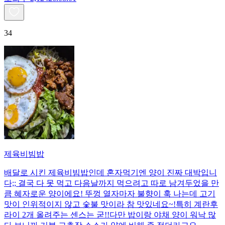
34
제육비빔밥
배달로 시킨 제육비빔밥인데 혼자먹기엔 양이 진짜 대박입니
다;; 결국 다 못 먹고 다음날까지 먹으려고 따로 남겨두었을 만
큼 혜자로운 양이에요! 뚜껑 열자마자 불향이 훅 나는데 고기
맛이 인위적이지 않고 숯불 맛이라 참 맛있네요~!특히 계란후
라이 2개 올려주는 센스는 굳!! ​다만 밥이랑 야채 양이 워낙 많