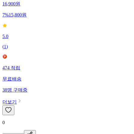
16,900
원
7
%
15,800
원
5.0
(
1
)
474
적립
무료배송
38
명
구매중
더보기
0