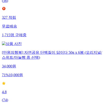
(
56
)
327
적립
무료배송
1,715
명
구매중
[만원의행복] 자연공유 단백질이 답이다 50g x 6봉 (오리지널/
스위트/마늘빵 중 선택)
34,000
원
71
%
10,000
원
4.8
(
74
)