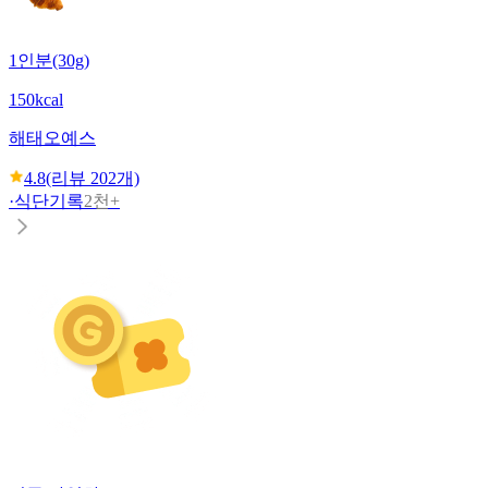
1인분(30g)
150kcal
해태
오예스
4.8
(리뷰
202
개)
·
식단기록
2천+