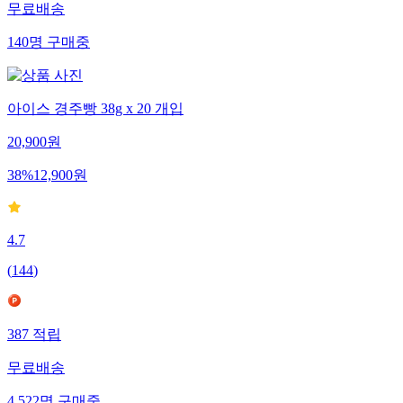
무료배송
140
명
구매중
아이스 경주빵 38g x 20 개입
20,900
원
38
%
12,900
원
4.7
(
144
)
387
적립
무료배송