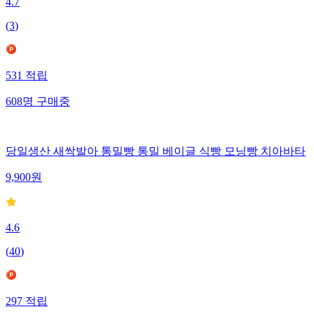
4.7
(
3
)
531
적립
608
명
구매중
당일생산 새싹발아 통밀빵 통밀 베이글 식빵 모닝빵 치아바타
9,900
원
4.6
(
40
)
297
적립