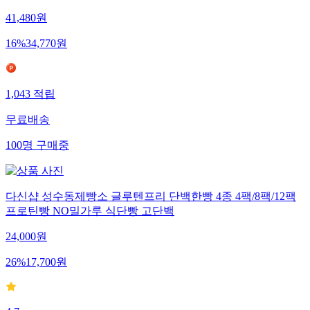
41,480
원
16
%
34,770
원
1,043
적립
무료배송
100
명
구매중
다신샵 성수동제빵소 글루텐프리 단백한빵 4종 4팩/8팩/12팩
프로틴빵 NO밀가루 식단빵 고단백
24,000
원
26
%
17,700
원