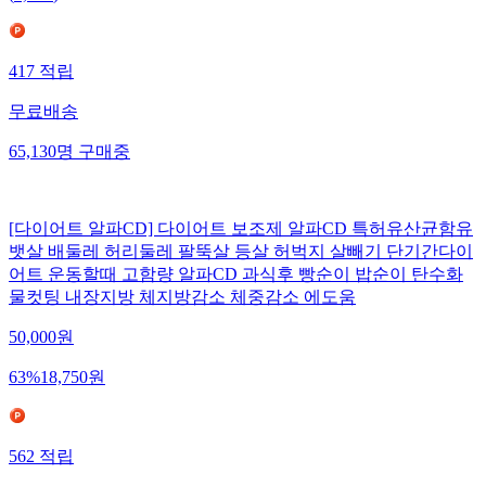
417
적립
무료배송
65,130
명
구매중
[다이어트 알파CD] 다이어트 보조제 알파CD 특허유산균함유
뱃살 배둘레 허리둘레 팔뚝살 등살 허벅지 살빼기 단기간다이
어트 운동할때 고함량 알파CD 과식후 빵순이 밥순이 탄수화
물컷팅 내장지방 체지방감소 체중감소 에도움
50,000
원
63
%
18,750
원
562
적립