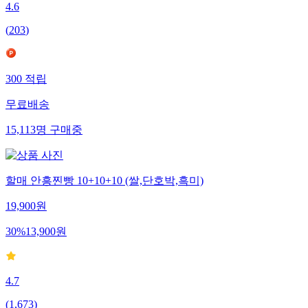
4.6
(
203
)
300
적립
무료배송
15,113
명
구매중
할매 안흥찐빵 10+10+10 (쌀,단호박,흑미)
19,900
원
30
%
13,900
원
4.7
(
1,673
)