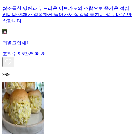
짭조름한 명란과 부드러운 아보카도의 조합으로 즐거운 점심
입니다 야채가 적절하게 들어가서 식감을 놓치지 않고 매우 만
족합니다.
귀염그잡채1
조회수
9.5만
25.08.28
999+