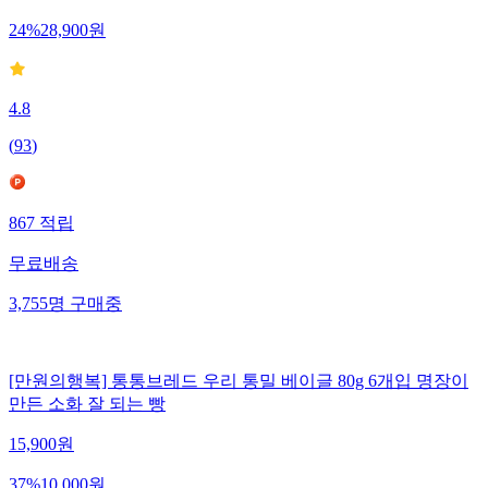
24
%
28,900
원
4.8
(
93
)
867
적립
무료배송
3,755
명
구매중
[만원의행복] 통통브레드 우리 통밀 베이글 80g 6개입 명장이
만든 소화 잘 되는 빵
15,900
원
37
%
10,000
원